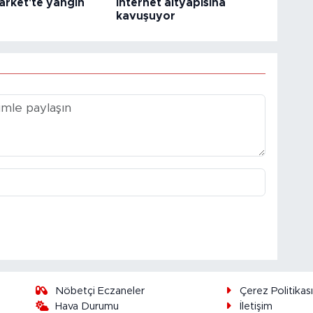
arket'te yangın
internet altyapısına
kavuşuyor
Nöbetçi Eczaneler
Çerez Politikas
Hava Durumu
İletişim