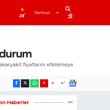
Samsun
°
28
n durum
 akaryakıt fiyatlarını etkilemeye
-
+
A
A
on Haberler