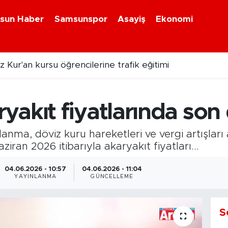
sun Haber
Samsunspor
Asayiş
Ekonomi
 Kur'an kursu öğrencilerine trafik eğitimi
yakıt fiyatlarında so
lanma, döviz kuru hareketleri ve vergi artışları
an 2026 itibarıyla akaryakıt fiyatları...
04.06.2026 - 10:57
04.06.2026 - 11:04
YAYINLANMA
GÜNCELLEME
S