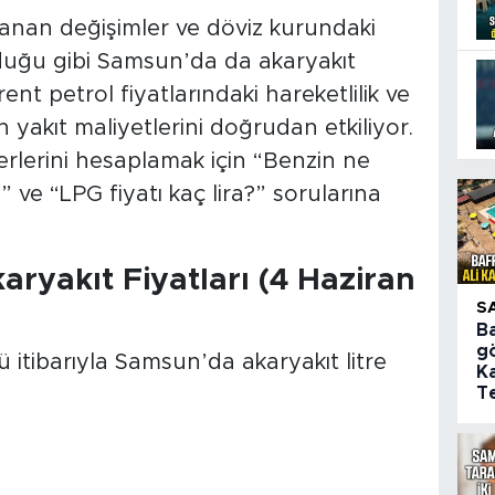
şanan değişimler ve döviz kurundaki
lduğu gibi Samsun’da da akaryakıt
rent petrol fiyatlarındaki hareketlilik ve
yakıt maliyetlerini doğrudan etkiliyor.
rlerini hesaplamak için “Benzin ne
 ve “LPG fiyatı kaç lira?” sorularına
ryakıt Fiyatları (4 Haziran
S
B
gö
tibarıyla Samsun’da akaryakıt litre
Ka
Te