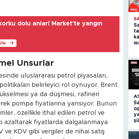
S
orku dolu anlar! Market'te yangın
S
ta
k
ıs
üle
emel Unsurlar
esinde uluslararası petrol piyasaları,
olitikaları belirleyici rol oynuyor. Brent
ükselmesi ya da düşmesi, rafineri
A
S
erek pompa fiyatlarına yansıyor. Bunun
o
er, özellikle ithal edilen petrol ve
ya
ş
rıp azaltarak fiyatlarda dalgalanmaya
e KDV gibi vergiler de nihai satış