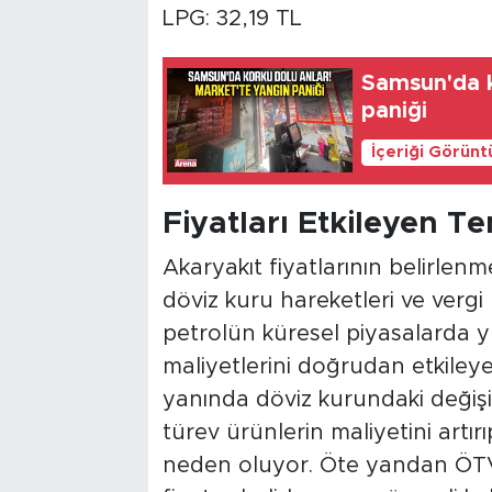
LPG: 32,19 TL
Samsun'da k
paniği
İçeriği Görünt
Fiyatları Etkileyen T
Akaryakıt fiyatlarının belirlenm
döviz kuru hareketleri ve vergi p
petrolün küresel piyasalarda y
maliyetlerini doğrudan etkiley
yanında döviz kurundaki değişiml
türev ürünlerin maliyetini artı
neden oluyor. Öte yandan ÖTV v