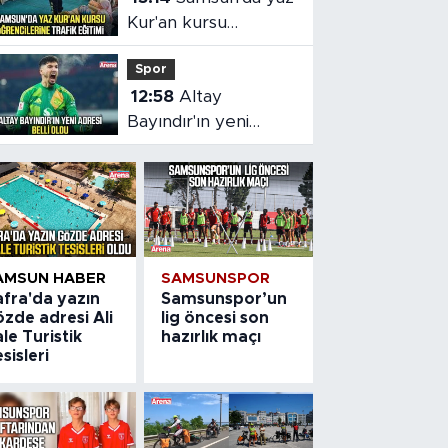
Kur'an kursu
öğrencilerine trafik
Spor
eğitimi
12:58
Altay
Bayındır'ın yeni
adresi İspanya! Celta
Vigo'ya kiralandı
AMSUN HABER
SAMSUNSPOR
afra'da yazın
Samsunspor’un
zde adresi Ali
lig öncesi son
le Turistik
hazırlık maçı
sisleri