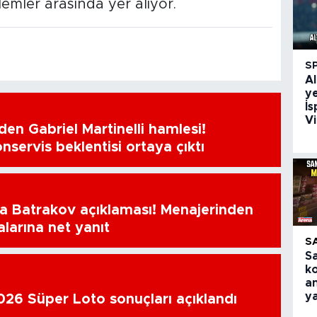
lemler arasında yer alıyor.
S
Al
ye
İs
Vi
en Gabriel Martinelli hamlesi!
nservis beklentisi ortaya çıktı
a Batrakov açıklaması! Menajerinden
alarına net yanıt
S
S
k
an
y
26 Süper Loto sonuçları açıklandı