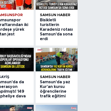
AMSUNSPOR
SAMSUN HABER
amsunspor
Bisikletli
raftarından iki
turistlerin
ardeşe yürek
Karadeniz rotası
ıtan jest
Samsun'da sona
erdi
SAYIŞ
SAMSUN HABER
amsun'da da
Samsun'da yaz
perasyon
Kur'an kursu
pılmıştı! 149
öğrencilerine
üpheliye dava
trafik eğitimi