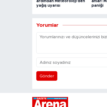
ardından Meteoroloji'den
anlar! M
yağış uyarısı
paniği
Yorumlar
Gönder