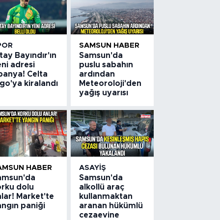
POR
SAMSUN HABER
tay Bayındır'ın
Samsun'da
ni adresi
puslu sabahın
panya! Celta
ardından
go'ya kiralandı
Meteoroloji'den
yağış uyarısı
AMSUN HABER
ASAYIŞ
amsun'da
Samsun'da
orku dolu
alkollü araç
lar! Market'te
kullanmaktan
angın paniği
aranan hükümlü
cezaevine