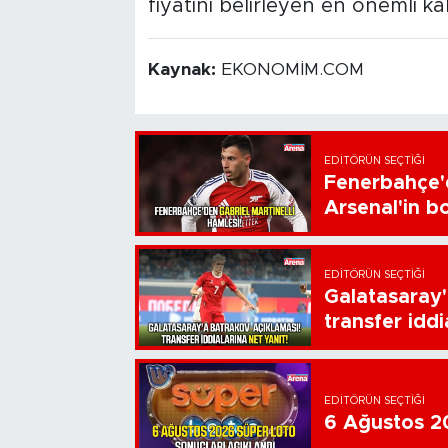
fiyatını belirleyen en önemli ka
Kaynak:
EKONOMİM.COM
EDITÖRÜN SEÇTIĞI
Fenerbahçe'd
Arsenal'in bo
EDITÖRÜN SEÇTIĞI
Galatasaray'
transfer iddi
EDITÖRÜN SEÇTIĞI
6 Ağustos 20