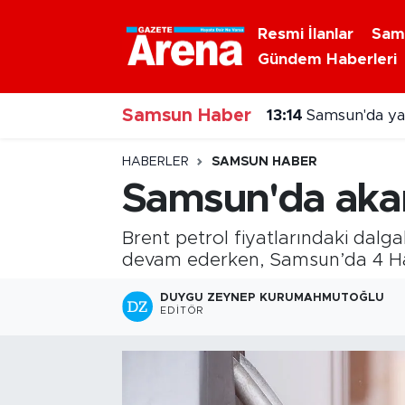
Resmi İlanlar
Sam
Gündem Haberleri
Nöbetçi Eczaneler
Samsun Haber
Hava Durumu
13:14
Samsun'da yaz
Samsun Namaz Vakitleri
HABERLER
SAMSUN HABER
Samsun'da akar
Trafik Durumu
Brent petrol fiyatlarındaki dalga
Süper Lig Puan Durumu ve Fikstür
devam ederken, Samsun’da 4 Hazir
Tüm Manşetler
DUYGU ZEYNEP KURUMAHMUTOĞLU
EDITÖR
Son Dakika Haberleri
Haber Arşivi