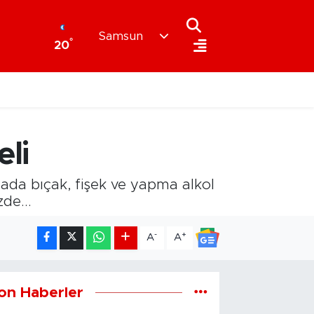
Samsun
°
20
li
ada bıçak, fişek ve yapma alkol
de...
-
+
A
A
on Haberler