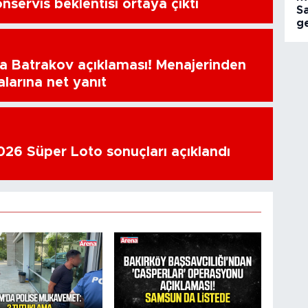
nservis beklentisi ortaya çıktı
S
ge
a Batrakov açıklaması! Menajerinden
alarına net yanıt
26 Süper Loto sonuçları açıklandı