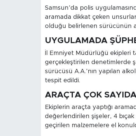
Samsun’da polis uygulamasında
aramada dikkat çeken unsurlar el
olduğu belirlenen sürücünün ara
UYGULAMADA ŞÜPHE
İl Emniyet Müdürlüğü ekipleri t
gerçekleştirilen denetimlerde 
sürücüsü A.A.’nın yapılan alko
tespit edildi.
ARAÇTA ÇOK SAYID
Ekiplerin araçta yaptığı arama
değerlendirilen şişeler, 4 bıçak 
geçirilen malzemelere el konul