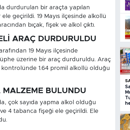
 durdurulan bir araçta yapılan
e geçirildi. 19 Mayıs ilçesinde alkollü
cından bıçak, fişek ve alkol çıktı.
Lİ ARAÇ DURDURULDU
arafından 19 Mayıs ilçesinde
şüphe üzerine bir araç durduruldu. Araç
l kontrolünde 1.64 promil alkollü olduğu
S
S
A MALZEME BULUNDU
M
T
da, çok sayıda yapma alkol olduğu
h
ve 4 tabanca fişeği ele geçirildi. Ele
du.