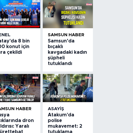
ENEL
SAMSUN HABER
atay'da 8 bin
Samsun’da
0 konut için
bıçaklı
ra çekildi
kavgadaki kadın
şüpheli
tutuklandı
AMSUN HABER
ASAYIŞ
usya
Atakum'da
ıklarında dron
polise
ldırısı: Yaralı
mukavemet: 2
ürettebat
tutuklama