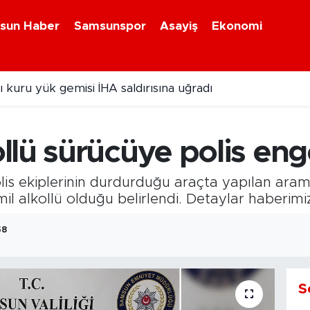
sun Haber
Samsunspor
Asayiş
Ekonomi
 kuru yük gemisi İHA saldırısına uğradı
lü sürücüye polis enge
lis ekiplerinin durdurduğu araçta yapılan aram
mil alkollü olduğu belirlendi. Detaylar haberimiz
58
S