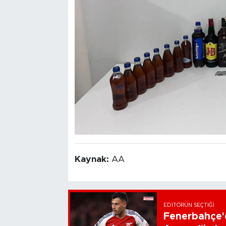
Kaynak:
AA
EDITÖRÜN SEÇTIĞI
Fenerbahçe'd