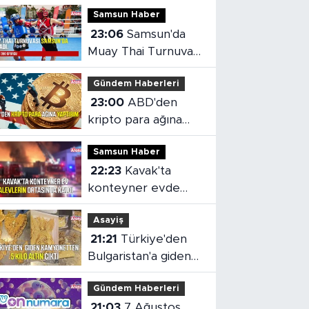
Samsun Haber
23:06
Samsun'da
Muay Thai Turnuvası
heyecanı başladı
Gündem Haberleri
23:00
ABD'den
kripto para ağına
yaptırım
Samsun Haber
22:23
Kavak'ta
konteyner evde
yangın çıktı
Asayiş
21:21
Türkiye'den
Bulgaristan'a giden
kamyonetten 5 kilo
Gündem Haberleri
altın çıktı
21:03
7 Ağustos