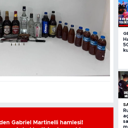
G
H
50
ku
S
R
aç
sa
en Gabriel Martinelli hamlesi!
m