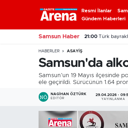
Resmi İlanlar
Sam
Gündem Haberleri
Nöbetçi Eczaneler
Samsun Haber
Hava Durumu
21:00
Türk bayraklı
Samsun Namaz Vakitleri
HABERLER
ASAYIŞ
Samsun'da alkol
Trafik Durumu
Samsun’un 19 Mayıs ilçesinde po
Süper Lig Puan Durumu ve Fikstür
ele geçirildi. Sürücünün 1.64 pro
Tüm Manşetler
NAGIHAN ÖZTÜRK
29.04.2026 - 09:
EDITÖR
YAYINLANMA
Son Dakika Haberleri
Haber Arşivi