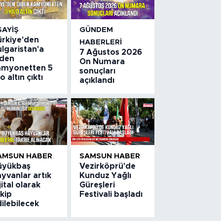
SAYIŞ
GÜNDEM
ürkiye'den
HABERLERI
lgaristan'a
7 Ağustos 2026
iden
On Numara
amyonetten 5
sonuçları
lo altın çıktı
açıklandı
AMSUN HABER
SAMSUN HABER
üyükbaş
Vezirköprü'de
yvanlar artık
Kunduz Yağlı
jital olarak
Güreşleri
kip
Festivali başladı
ilebilecek