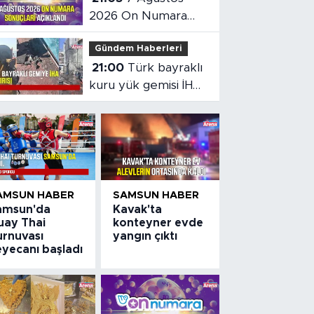
2026 On Numara
sonuçları açıklandı
Gündem Haberleri
21:00
Türk bayraklı
kuru yük gemisi İHA
saldırısına uğradı
AMSUN HABER
SAMSUN HABER
amsun'da
Kavak'ta
uay Thai
konteyner evde
urnuvası
yangın çıktı
eyecanı başladı