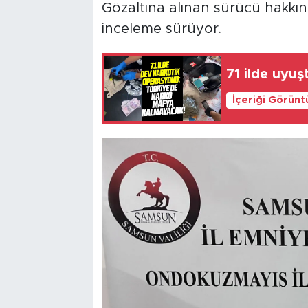
Gözaltına alınan sürücü hakkında 
inceleme sürüyor.
71 ilde uyu
İçeriği Görünt