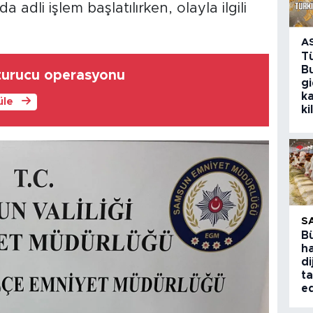
adli işlem başlatılırken, olayla ilgili
A
T
Bu
şturucu operasyonu
g
k
üle
ki
S
B
ha
di
ta
ed