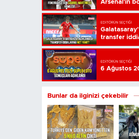
Arsenal'in bo
EDITÖRÜN SEÇTIĞI
Galatasaray'
transfer iddi
EDITÖRÜN SEÇTIĞI
6 Ağustos 20
Bunlar da ilginizi çekebilir