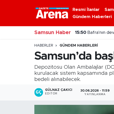
Resmi İlanlar
Sam
Gündem Haberleri
Nöbetçi Eczaneler
15:50
Bafra'nın dev
Samsun Haber
Hava Durumu
15:22
Samsunspor ha
Samsun Namaz Vakitleri
HABERLER
GÜNDEM HABERLERI
Samsun’da başlı
Trafik Durumu
Depozitosu Olan Ambalajlar (DOA
Süper Lig Puan Durumu ve Fikstür
kurulacak sistem kapsamında pla
bedeli alınabilecek.
Tüm Manşetler
GÜLNAZ ÇAKICI
30.06.2026 - 11:59
EDITÖR
YAYINLANMA
Son Dakika Haberleri
Haber Arşivi