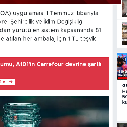
OA) uygulaması 1 Temmuz itibarıyla
, Şehircilik ve İklim Değişikliği
ndan yürütülen sistem kapsamında 81
 atılan her ambalaj için 1 TL teşvik
umu, A101'in Carrefour devrine şartlı
üle
G
H
50
ku