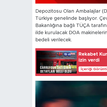
Depozitosu Olan Ambalajlar (D
Türkiye genelinde başlıyor. Çevre
Bakanlığına bağlı TÜÇA tarafı
ilde kurulacak DOA makinelerine
bedeli verilecek.
Rekabet Kur
izin verdi
İçeriği Görünt