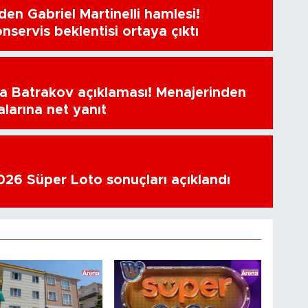
en Gabriel Martinelli hamlesi!
nservis beklentisi ortaya çıktı
a Batrakov açıklaması! Menajerinden
alarına net yanıt
26 Süper Loto sonuçları açıklandı