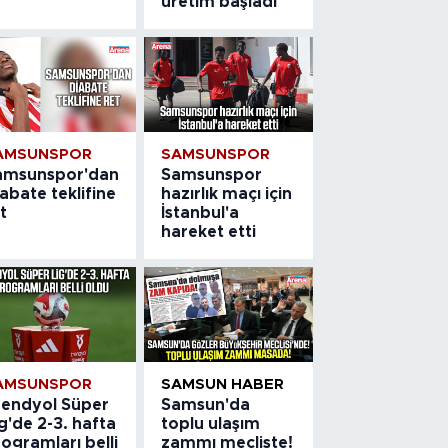
üretim başladı
AMSUNSPOR
SAMSUNSPOR
amsunspor'dan
Samsunspor
abate teklifine
hazırlık maçı için
t
İstanbul'a
hareket etti
AMSUNSPOR
SAMSUN HABER
rendyol Süper
Samsun'da
g'de 2-3. hafta
toplu ulaşım
ogramları belli
zammı mecliste!