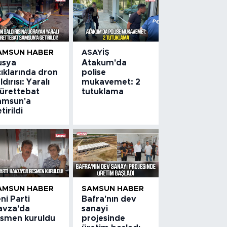
AMSUN HABER
ASAYIŞ
usya
Atakum'da
ıklarında dron
polise
ldırısı: Yaralı
mukavemet: 2
ürettebat
tutuklama
amsun'a
tirildi
AMSUN HABER
SAMSUN HABER
ni Parti
Bafra'nın dev
avza'da
sanayi
esmen kuruldu
projesinde