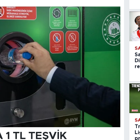
S
S
Di
re
S
T
Li
1 TL TEŞVİK
pr