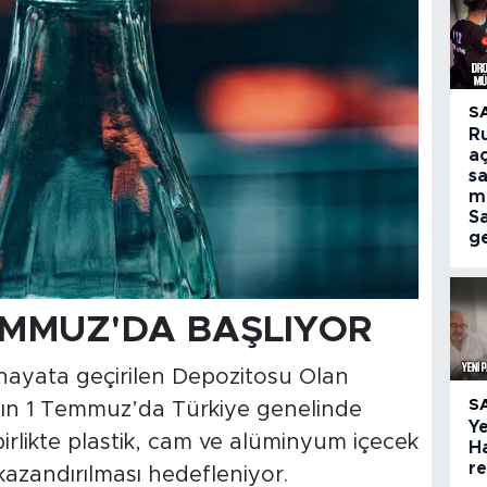
S
R
aç
sa
m
S
ge
TEMMUZ'DA BAŞLIYOR
 hayata geçirilen Depozitosu Olan
S
ın 1 Temmuz’da Türkiye genelinde
Ye
 birlikte plastik, cam ve alüminyum içecek
H
r
azandırılması hedefleniyor.