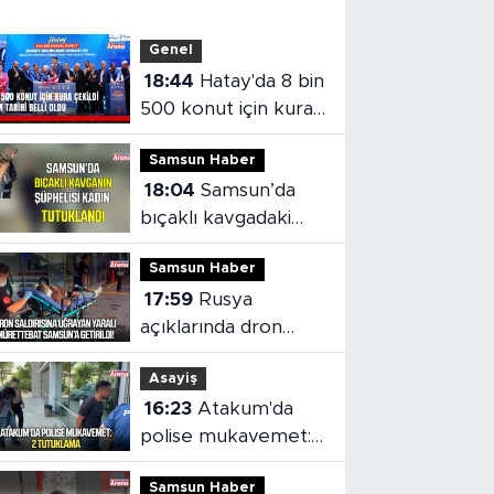
Genel
18:44
Hatay'da 8 bin
500 konut için kura
çekildi
Samsun Haber
18:04
Samsun’da
bıçaklı kavgadaki
kadın şüpheli
Samsun Haber
tutuklandı
17:59
Rusya
açıklarında dron
saldırısı: Yaralı
Asayiş
mürettebat
16:23
Atakum'da
Samsun'a getirildi
polise mukavemet:
2 tutuklama
Samsun Haber