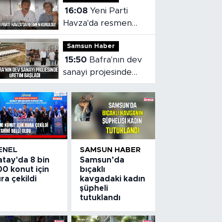
16:08
Yeni Parti
Havza'da resmen
kuruldu
Samsun Haber
15:50
Bafra'nın dev
sanayi projesinde
üretim başladı
ENEL
SAMSUN HABER
atay'da 8 bin
Samsun’da
0 konut için
bıçaklı
ra çekildi
kavgadaki kadın
şüpheli
tutuklandı