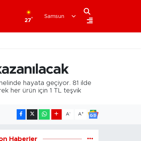
Samsun
°
27
kazanılacak
linde hayata geçiyor. 81 ilde
k her ürün için 1 TL teşvik
-
+
A
A
on Haberler