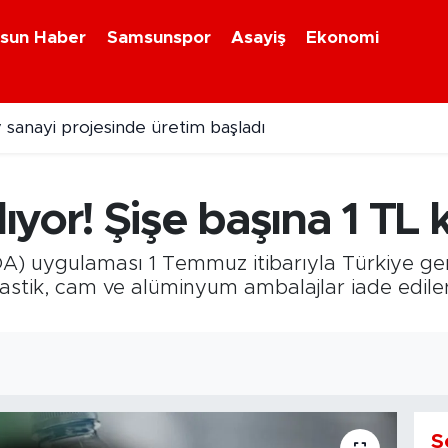
sun Haber
Samsunspor
Asayiş
Ekonomi
 sanayi projesinde üretim başladı
zırlık maçı için İstanbul'a hareket etti
yor! Şişe başına 1 TL 
) uygulaması 1 Temmuz itibarıyla Türkiye gene
stik, cam ve alüminyum ambalajlar iade edilere
S