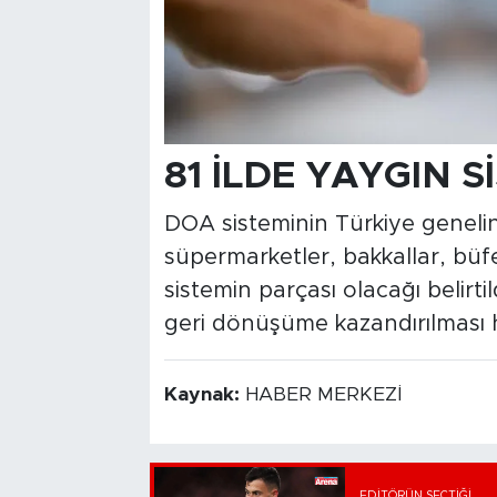
81 İLDE YAYGIN 
DOA sisteminin Türkiye genelind
süpermarketler, bakkallar, büfel
sistemin parçası olacağı belirtil
geri dönüşüme kazandırılması 
Kaynak:
HABER MERKEZİ
EDITÖRÜN SEÇTIĞI