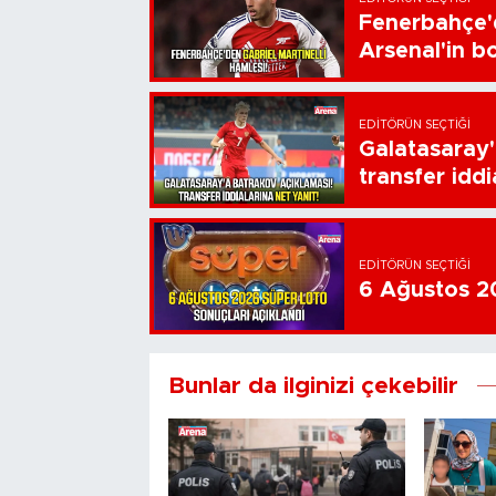
Fenerbahçe'd
Arsenal'in bo
EDITÖRÜN SEÇTIĞI
Galatasaray'
transfer iddi
EDITÖRÜN SEÇTIĞI
6 Ağustos 20
Bunlar da ilginizi çekebilir