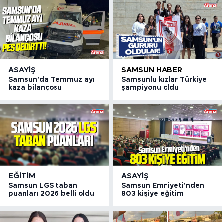
ASAYIŞ
SAMSUN HABER
Samsun'da Temmuz ayı
Samsunlu kızlar Türkiye
kaza bilançosu
şampiyonu oldu
EĞITIM
ASAYIŞ
Samsun LGS taban
Samsun Emniyeti'nden
puanları 2026 belli oldu
803 kişiye eğitim