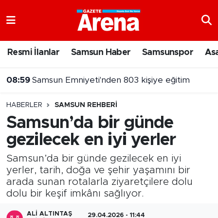
Nöbetçi Eczaneler
Resmi İlanlar
Samsun Haber
Samsunspor
As
Hava Durumu
08:30
Antalya'da özel hastanede gurbetçiye 71 bin liralık fatura
Samsun Namaz Vakitleri
HABERLER
SAMSUN REHBERI
Trafik Durumu
Samsun’da bir günde
gezilecek en iyi yerler
Süper Lig Puan Durumu ve Fikstür
Samsun’da bir günde gezilecek en iyi
Tüm Manşetler
yerler, tarih, doğa ve şehir yaşamını bir
arada sunan rotalarla ziyaretçilere dolu
Son Dakika Haberleri
dolu bir keşif imkânı sağlıyor.
Haber Arşivi
ALI ALTINTAŞ
29.04.2026 - 11:44