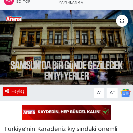
EDITÖR
YAYINLANMA
Paylaş
-
+
A
A
Türkiye'nin Karadeniz kıyısındaki önemli