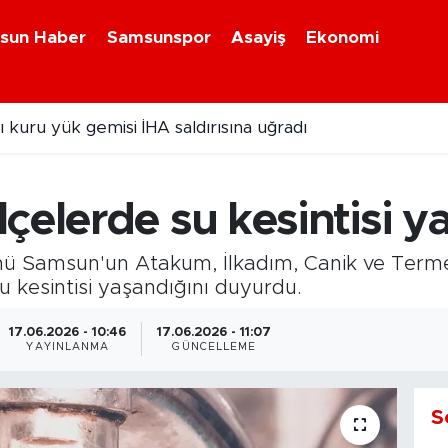
sun Haber
Samsunspor
Asayiş
Ekonomi
 kuru yük gemisi İHA saldırısına uğradı
çelerde su kesintisi y
ü Samsun'un Atakum, İlkadım, Canik ve Terme 
u kesintisi yaşandığını duyurdu.
17.06.2026 - 10:46
17.06.2026 - 11:07
YAYINLANMA
GÜNCELLEME
S