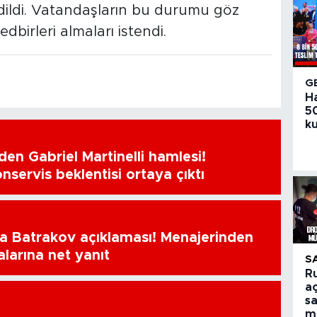
 edildi. Vatandaşların bu durumu göz
birleri almaları istendi.
G
H
50
ku
en Gabriel Martinelli hamlesi!
nservis beklentisi ortaya çıktı
a Batrakov açıklaması! Menajerinden
alarına net yanıt
S
R
aç
sa
m