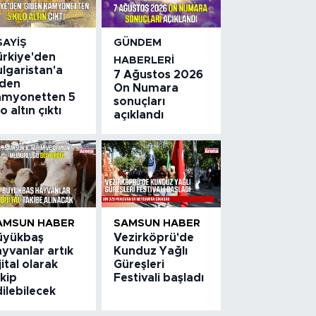
SAYIŞ
GÜNDEM
ürkiye'den
HABERLERI
lgaristan'a
7 Ağustos 2026
iden
On Numara
amyonetten 5
sonuçları
lo altın çıktı
açıklandı
AMSUN HABER
SAMSUN HABER
üyükbaş
Vezirköprü'de
yvanlar artık
Kunduz Yağlı
jital olarak
Güreşleri
kip
Festivali başladı
ilebilecek