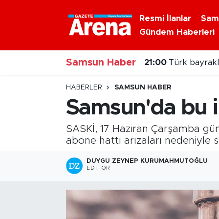
Resmi İlanlar
Sam
Gündem Haberleri
Nöbetçi Eczaneler
Samsun Haber
Hava Durumu
21:00
Türk bayraklı
Samsun Namaz Vakitleri
HABERLER
SAMSUN HABER
Samsun'da bu il
Trafik Durumu
SASKİ, 17 Haziran Çarşamba gün
Süper Lig Puan Durumu ve Fikstür
abone hattı arızaları nedeniyle s
Tüm Manşetler
DUYGU ZEYNEP KURUMAHMUTOĞLU
EDITÖR
Son Dakika Haberleri
Haber Arşivi