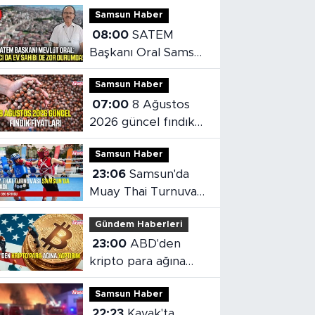
Samsun Haber
08:00
SATEM
Başkanı Oral Samsun
konut piyasasını
Samsun Haber
değerlendirdi
07:00
8 Ağustos
2026 güncel fındık
fiyatları
Samsun Haber
23:06
Samsun'da
Muay Thai Turnuvası
heyecanı başladı
Gündem Haberleri
23:00
ABD'den
kripto para ağına
yaptırım
Samsun Haber
22:23
Kavak'ta