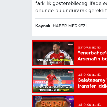
farklılık gösterebileceği ifade
önünde bulundurarak gerekli ted
Kaynak:
HABER MERKEZİ
EDITÖRÜN SEÇTIĞI
Fenerbahçe'd
Arsenal'in bo
EDITÖRÜN SEÇTIĞI
Galatasaray'
transfer iddi
EDITÖRÜN SEÇTIĞI