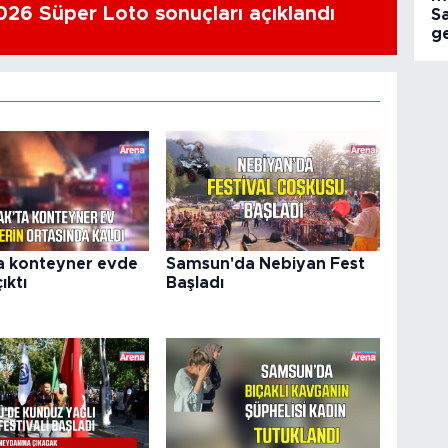
26 Süper Loto sonuçları açıklandı
S
ge
a konteyner evde
Samsun'da Nebiyan Fest
ıktı
Başladı