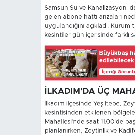
Samsun Su ve Kanalizasyon İda
gelen abone hattı arızaları nede
uygulandığını açıkladı. Kurum t
kesintiler gün içerisinde farklı
Büyükbaş hay
edilebilecek
İçeriği Görünt
İLKADIM'DA ÜÇ MAHA
İlkadım ilçesinde Yeşiltepe, Zey
kesintisinden etkilenen bölgele
Mahallesi'nde saat 11.00'de ba
planlanırken, Zeytinlik ve Kadi