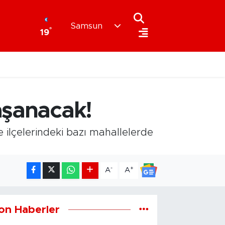
Samsun
°
19
aşanacak!
ilçelerindeki bazı mahallelerde
-
+
A
A
on Haberler