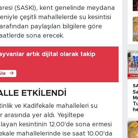
resi (SASKİ), kent genelinde meydana
niyle çeşitli mahallelerde su kesintisi
arafından paylaşılan bilgilere göre
 saatlerde sona erecek.
vanlar artık dijital olarak takip
üle
S
LLE ETKİLENDİ
S
M
T
tinlik ve Kadifekale mahalleleri su
h
r arasında yer aldı. Yeşiltepe
şlayan kesintinin 12.00'de sona ermesi
fekale mahallelerinde ise saat 10.00'da