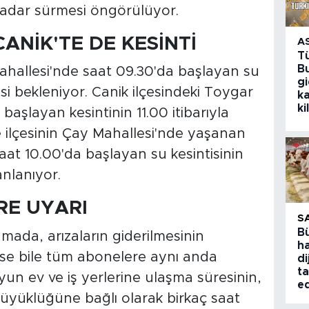
 kadar sürmesi öngörülüyor.
ANİK'TE DE KESİNTİ
A
T
Bu
ahallesi'nde saat 09.30'da başlayan su
g
si bekleniyor. Canik ilçesindeki Toygar
k
ki
başlayan kesintinin 11.00 itibarıyla
e ilçesinin Çay Mahallesi'nde yaşanan
aat 10.00'da başlayan su kesintisinin
nlanıyor.
RE UYARI
S
B
mada, arızaların giderilmesinin
ha
se bile tüm abonelere aynı anda
di
ta
uyun ev ve iş yerlerine ulaşma süresinin,
ed
üyüklüğüne bağlı olarak birkaç saat