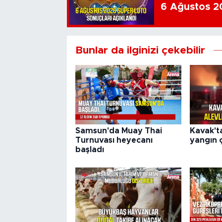
6 Ağustos 20
Bunlar da ilginizi çekebilir
Samsun'da Muay Thai
Kavak't
Turnuvası heyecanı
yangın ç
başladı