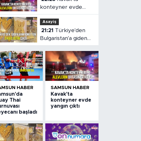
konteyner evde
yangın çıktı
Asayiş
21:21
Türkiye'den
Bulgaristan'a giden
kamyonetten 5 kilo
altın çıktı
AMSUN HABER
SAMSUN HABER
amsun'da
Kavak'ta
uay Thai
konteyner evde
urnuvası
yangın çıktı
eyecanı başladı