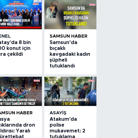
ENEL
SAMSUN HABER
atay'da 8 bin
Samsun’da
0 konut için
bıçaklı
ra çekildi
kavgadaki kadın
şüpheli
tutuklandı
AMSUN HABER
ASAYIŞ
usya
Atakum'da
ıklarında dron
polise
ldırısı: Yaralı
mukavemet: 2
ürettebat
tutuklama