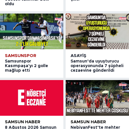
oldu
SAMSUNSPOR
ASAYIŞ
Samsunspor
Samsun’da uyuşturucu
Kasımpaşa'yı 2 golle
operasyonunda 7 şüpheli
mağlup etti
cezaevine gönderildi
SAMSUN HABER
SAMSUN HABER
8 Ağustos 2026 Samsun
NebiyanFest’te mehter