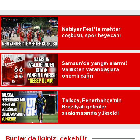
NebiyanFest’te mehter
coşkusu, spor heyecanı
Samsun'da yangın alarmı!
Valilikten vatandaşlara
önemli çağrı
Talisca, Fenerbahçe’nin
Brezilyalı golcüler
sıralamasında yükseldi
Bunlar da ilginizi çekebilir