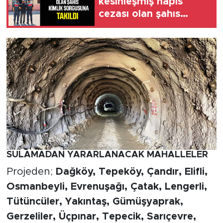
kesinleşmiş hapis
cezası olan şahıs
yakalandı
SULAMADAN YARARLANACAK MAHALLELER
Projeden;
Dağköy, Tepeköy, Çandır, Elifli,
Osmanbeyli, Evrenuşağı, Çatak, Lengerli,
Tütüncüler, Yakıntaş, Gümüşyaprak,
Gerzeliler, Üçpınar, Tepecik, Sarıçevre,