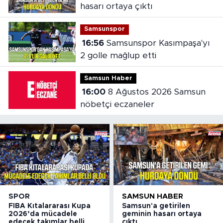
hasarı ortaya çıktı
Samsunspor
16:56
Samsunspor Kasımpaşa'yı
2 golle mağlup etti
Samsun Haber
16:00
8 Ağustos 2026 Samsun
nöbetçi eczaneler
SPOR
SAMSUN HABER
FIBA Kıtalararası Kupa
Samsun'a getirilen
2026’da mücadele
geminin hasarı ortaya
edecek takımlar belli
çıktı