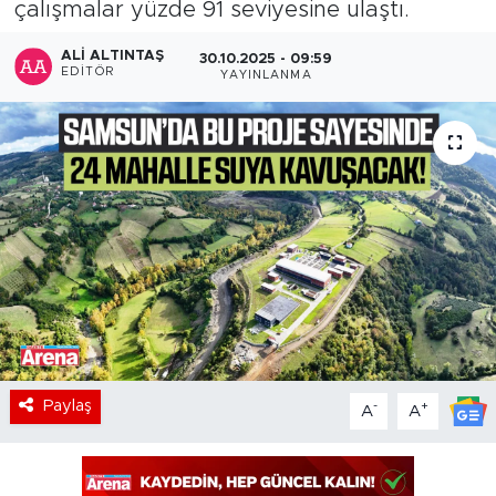
çalışmalar yüzde 91 seviyesine ulaştı.
ALI ALTINTAŞ
30.10.2025 - 09:59
EDITÖR
YAYINLANMA
Paylaş
-
+
A
A