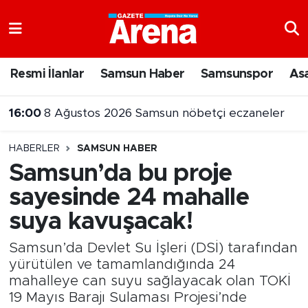
Nöbetçi Eczaneler
Resmi İlanlar
Samsun Haber
Samsunspor
As
Hava Durumu
16:00
8 Ağustos 2026 Samsun nöbetçi eczaneler
Samsun Namaz Vakitleri
15:55
Samsun’da uyuşturucu operasyonunda 7 şüpheli cezaevine gönderildi
HABERLER
SAMSUN HABER
Trafik Durumu
Samsun’da bu proje
sayesinde 24 mahalle
Süper Lig Puan Durumu ve Fikstür
suya kavuşacak!
Tüm Manşetler
Samsun’da Devlet Su İşleri (DSİ) tarafından
Son Dakika Haberleri
yürütülen ve tamamlandığında 24
mahalleye can suyu sağlayacak olan TOKİ
19 Mayıs Barajı Sulaması Projesi’nde
Haber Arşivi