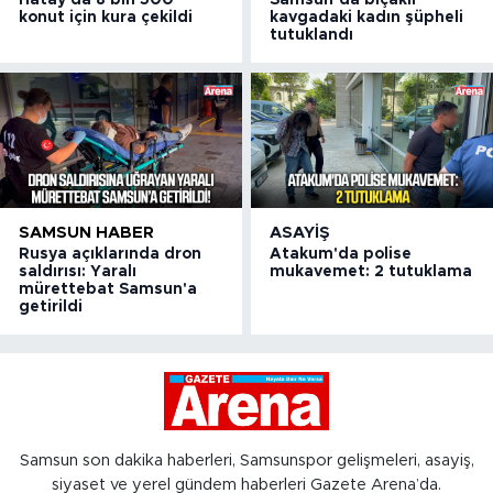
Hatay'da 8 bin 500
Samsun’da bıçaklı
konut için kura çekildi
kavgadaki kadın şüpheli
tutuklandı
SAMSUN HABER
ASAYIŞ
Rusya açıklarında dron
Atakum'da polise
saldırısı: Yaralı
mukavemet: 2 tutuklama
mürettebat Samsun'a
getirildi
Samsun son dakika haberleri, Samsunspor gelişmeleri, asayiş,
siyaset ve yerel gündem haberleri Gazete Arena’da.