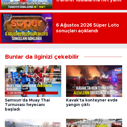
transfer iddialarına net yanıt
6 Ağustos 2026 Süper Loto
sonuçları açıklandı
Bunlar da ilginizi çekebilir
Samsun'da Muay Thai
Kavak'ta konteyner evde
Turnuvası heyecanı
yangın çıktı
başladı