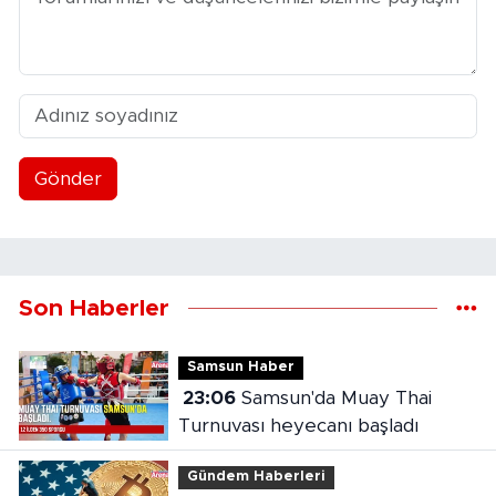
Gönder
Son Haberler
Samsun Haber
23:06
Samsun'da Muay Thai
Turnuvası heyecanı başladı
Gündem Haberleri