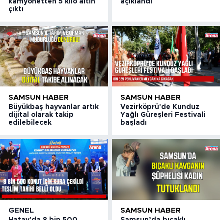
kamyonetten 5 kilo altın
açıklandı
çıktı
SAMSUN HABER
SAMSUN HABER
Büyükbaş hayvanlar artık
Vezirköprü'de Kunduz
dijital olarak takip
Yağlı Güreşleri Festivali
edilebilecek
başladı
GENEL
SAMSUN HABER