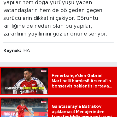
yapılar hem doğa yürüyüşü yapan
vatandaşların hem de bölgeden geçen
sürücülerin dikkatini çekiyor. Görüntü
kirliliğine de neden olan bu yapılar,
zararlının yayılımını gözler önüne seriyor.
Kaynak:
İHA
Fenerbahçe'den Gabriel
Martinelli hamlesi! Arsenal'in
bonservis beklentisi ortaya
çıktı
Galatasaray'a Batrakov
açıklaması! Menajerinden