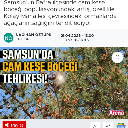
Samsun’un Bafra ilçesinde çam kese
böceği popülasyonundaki artış, özellikle
Kolay Mahallesi çevresindeki ormanlarda
ağaçların sağlığını tehdit ediyor.
NAGIHAN ÖZTÜRK
21.04.2026 - 13:00
EDITÖR
YAYINLANMA
Paylaş
-
+
A
A