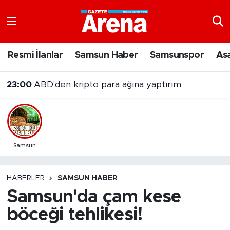
Nöbetçi Eczaneler
Resmi İlanlar
Samsun Haber
Samsunspor
As
Hava Durumu
23:00
ABD'den kripto para ağına yaptırım
Samsun Namaz Vakitleri
Trafik Durumu
Süper Lig Puan Durumu ve Fikstür
Samsun
Tüm Manşetler
HABERLER
SAMSUN HABER
Samsun'da çam kese
Son Dakika Haberleri
böceği tehlikesi!
Haber Arşivi