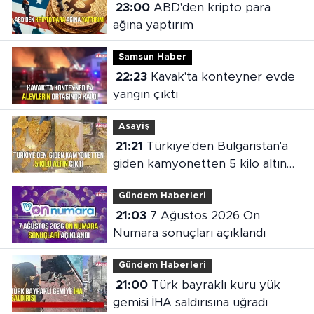
23:00
ABD'den kripto para
ağına yaptırım
Samsun Haber
22:23
Kavak'ta konteyner evde
yangın çıktı
Asayiş
21:21
Türkiye'den Bulgaristan'a
giden kamyonetten 5 kilo altın
çıktı
Gündem Haberleri
21:03
7 Ağustos 2026 On
Numara sonuçları açıklandı
Gündem Haberleri
21:00
Türk bayraklı kuru yük
gemisi İHA saldırısına uğradı