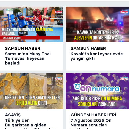
SAMSUN HABER
SAMSUN HABER
Samsun'da Muay Thai
Kavak'ta konteyner evde
Turnuvası heyecanı
yangın çıktı
başladı
ASAYIŞ
GÜNDEM HABERLERI
Türkiye'den
7 Ağustos 2026 On
Bulgaristan'a giden
Numara sonuçları