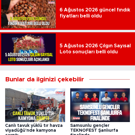
6 Ağustos 2026 güncel fındık
fiyatları belli oldu
5 Ağustos 2026 Çılgın Sayısal
Loto sonuçları belli oldu
Bunlar da ilginizi çekebilir
Canlı tavuk yüklü tır havza
Samsunlu gençler
viyadüğü'nde kamyona
TEKNOFEST Şanlıurfa