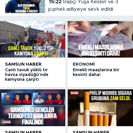
15:22
Rapçi Yüşa Keskin ve 3
şüpheli adliyeye sevk edildi
SAMSUN HABER
EKONOMI
Canlı tavuk yüklü tır
Emekli maaşlarına bir
havza viyadüğü'nde
kesinti daha!
kamyona çarptı
SAMSUN HABER
SAMSUN HABER