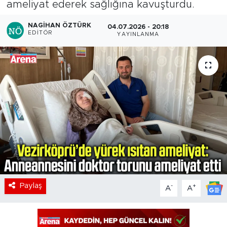
ameliyat ederek sağlığına kavuşturdu.
NAGIHAN ÖZTÜRK
04.07.2026 - 20:18
EDITÖR
YAYINLANMA
Paylaş
-
+
A
A