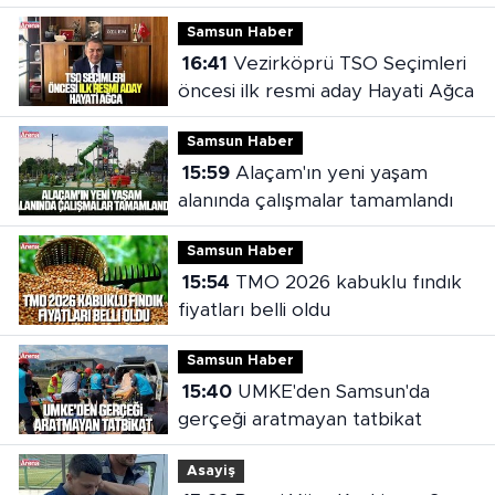
açılıyor
Samsun Haber
16:41
Vezirköprü TSO Seçimleri
öncesi ilk resmi aday Hayati Ağca
Samsun Haber
15:59
Alaçam'ın yeni yaşam
alanında çalışmalar tamamlandı
Samsun Haber
15:54
TMO 2026 kabuklu fındık
fiyatları belli oldu
Samsun Haber
15:40
UMKE'den Samsun'da
gerçeği aratmayan tatbikat
Asayiş