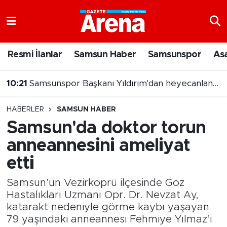
Nöbetçi Eczaneler
Resmi İlanlar
Samsun Haber
Samsunspor
As
Hava Durumu
10:21
Samsunspor Başkanı Yıldırım'dan heyecanlandıran paylaşım
Samsun Namaz Vakitleri
10:16
Kavak'ta yaz Kur'an kursu öğrencileri turnuvada buluştu
HABERLER
SAMSUN HABER
Trafik Durumu
Samsun'da doktor torun
anneannesini ameliyat
Süper Lig Puan Durumu ve Fikstür
etti
Tüm Manşetler
Samsun’un Vezirköprü ilçesinde Göz
Son Dakika Haberleri
Hastalıkları Uzmanı Opr. Dr. Nevzat Ay,
katarakt nedeniyle görme kaybı yaşayan
79 yaşındaki anneannesi Fehmiye Yılmaz’ı
Haber Arşivi