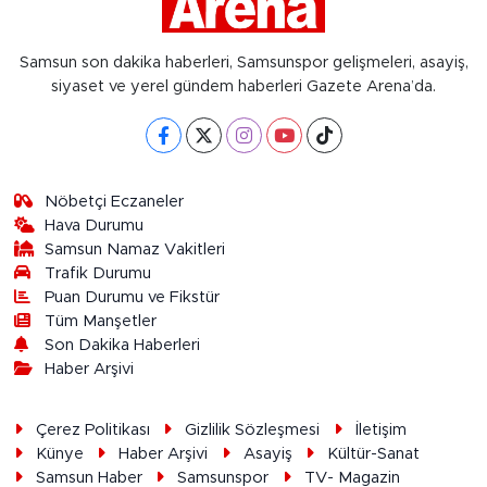
Samsun son dakika haberleri, Samsunspor gelişmeleri, asayiş,
siyaset ve yerel gündem haberleri Gazete Arena’da.
Nöbetçi Eczaneler
Hava Durumu
Samsun Namaz Vakitleri
Trafik Durumu
Puan Durumu ve Fikstür
Tüm Manşetler
Son Dakika Haberleri
Haber Arşivi
Çerez Politikası
Gizlilik Sözleşmesi
İletişim
Künye
Haber Arşivi
Asayiş
Kültür-Sanat
Samsun Haber
Samsunspor
TV- Magazin