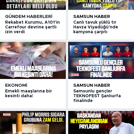
GÜNDEM HABERLERI
SAMSUN HABER
Rekabet Kurumu, A101'in
Canlı tavuk yüklü tır
Carrefour devrine şartlı
Havza Viyadüğü'nde
izin verdi
kamyona çarptı
EKONOMI
SAMSUN HABER
Emekli maaşlarına bir
Samsunlu gençler
kesinti daha!
TEKNOFEST Şanlıurfa
finalinde