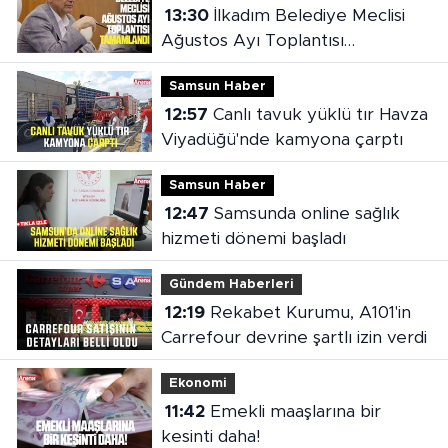
13:30
İlkadım Belediye Meclisi
Ağustos Ayı Toplantısı
tamamlandı
Samsun Haber
12:57
Canlı tavuk yüklü tır Havza
Viyadüğü'nde kamyona çarptı
Samsun Haber
12:47
Samsunda online sağlık
hizmeti dönemi başladı
Gündem Haberleri
12:19
Rekabet Kurumu, A101'in
Carrefour devrine şartlı izin verdi
Ekonomi
11:42
Emekli maaşlarına bir
kesinti daha!