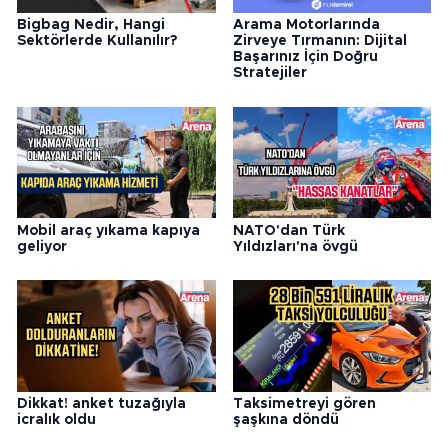
Arama Motorlarında
Bigbag Nedir, Hangi
Zirveye Tırmanın: Dijital
Sektörlerde Kullanılır?
Başarınız İçin Doğru
Stratejiler
Mobil araç yıkama kapıya
NATO'dan Türk
geliyor
Yıldızları'na övgü
Dikkat! anket tuzağıyla
Taksimetreyi gören
icralık oldu
şaşkına döndü