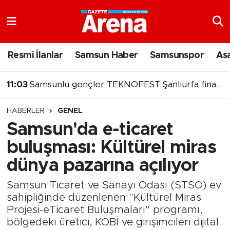
Nöbetçi Eczaneler
Resmi İlanlar
Samsun Haber
Samsunspor
As
Hava Durumu
10:55
Philip Morris grubu sigaralara zam geldi
Samsun Namaz Vakitleri
HABERLER
GENEL
Trafik Durumu
Samsun'da e-ticaret
buluşması: Kültürel miras
Süper Lig Puan Durumu ve Fikstür
dünya pazarına açılıyor
Tüm Manşetler
Samsun Ticaret ve Sanayi Odası (STSO) ev
Son Dakika Haberleri
sahipliğinde düzenlenen "Kültürel Miras
Projesi-eTicaret Buluşmaları" programı,
bölgedeki üretici, KOBİ ve girişimcileri dijital
Haber Arşivi