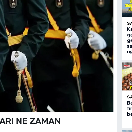
S
K
ge
g
sa
u
S
B
fı
be
ARI NE ZAMAN