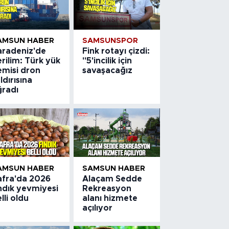
AMSUN HABER
SAMSUNSPOR
aradeniz'de
Fink rotayı çizdi:
rilim: Türk yük
"5'incilik için
emisi dron
savaşacağız
ldırısına
ğradı
AMSUN HABER
SAMSUN HABER
afra'da 2026
Alaçam Sedde
ndık yevmiyesi
Rekreasyon
lli oldu
alanı hizmete
açılıyor