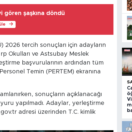
i gören şaşkına döndü
üle
) 2026 tercih sonuçları için adayların
arp Okulları ve Astsubay Meslek
rleştirme başvurularının ardından tüm
ı Personel Temin (PERTEM) ekranına
S
C
amlanırken, sonuçların açıklanacağı
ö
V
duyuru yapılmadı. Adaylar, yerleştirme
m
ba
ov.tr adresi üzerinden T.C. kimlik