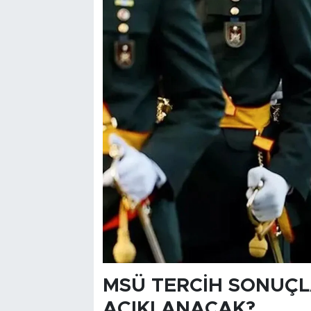
MSÜ TERCİH SONUÇL
AÇIKLANACAK?