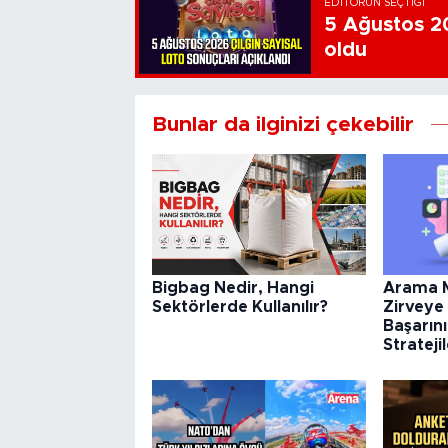
EDITÖRÜN SEÇTIĞI
5 Ağustos 20
oldu
Bunlar da ilginizi çekebilir
Arama M
Bigbag Nedir, Hangi
Zirveye 
Sektörlerde Kullanılır?
Başarını
Strateji