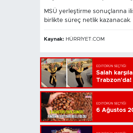
MSÜ yerleştirme sonuçlarına ili
birlikte süreç netlik kazanacak.
Kaynak:
HÜRRİYET.COM
EDITÖRÜN SEÇTIĞI
Salah karşıl
Trabzon'da!
EDITÖRÜN SEÇTIĞI
6 Ağustos 202