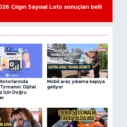
26 Çılgın Sayısal Loto sonuçları belli
otorlarında
Mobil araç yıkama kapıya
Tırmanın: Dijital
geliyor
z İçin Doğru
ler