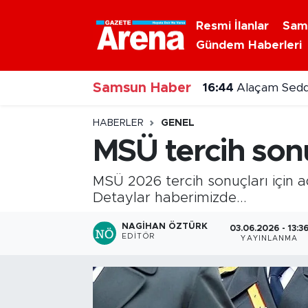
Resmi İlanlar
Sam
Gündem Haberleri
Nöbetçi Eczaneler
16:44
Alaçam Sedd
Samsun Haber
Hava Durumu
16:41
Vezirköprü T
Samsun Namaz Vakitleri
HABERLER
GENEL
MSÜ tercih son
Trafik Durumu
MSÜ 2026 tercih sonuçları için a
Süper Lig Puan Durumu ve Fikstür
Detaylar haberimizde...
Tüm Manşetler
NAGIHAN ÖZTÜRK
03.06.2026 - 13:3
EDITÖR
YAYINLANMA
Son Dakika Haberleri
Haber Arşivi