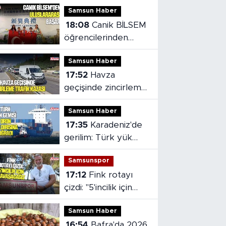
Samsun Haber
18:08
Canik BİLSEM
öğrencilerinden
Vietnam'da madalya
Samsun Haber
başarısı
17:52
Havza
geçişinde zincirleme
trafik kazası: 2 kişi
Samsun Haber
yaralandı
17:35
Karadeniz'de
gerilim: Türk yük
gemisi dron
Samsunspor
saldırısına uğradı
17:12
Fink rotayı
çizdi: "5'incilik için
savaşacağız
Samsun Haber
16:54
Bafra'da 2026