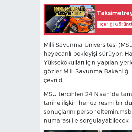
Taksimetrey
İçeriği Görünt
Milli Savunma Üniversitesi (MSÜ
heyecanlı bekleyişi sürüyor. H
Yüksekokulları için yapılan ye
gözler Milli Savunma Bakanlığ
çevrildi.
MSÜ tercihleri 24 Nisan’da tam
tarihe ilişkin henüz resmi bir 
sonuçlarını personeltemin.msb.g
numarası ile sorgulayabilecek.