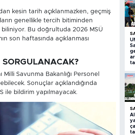
ndan kesin tarih açıklanmazken, geçmiş
ların genellikle tercih bitiminden
ği biliniyor. Bu doğrultuda 2026 MSÜ
S
ının son haftasında açıklanması
U
S
g
a
 SORGULANACAK?
ta
ı Milli Savunma Bakanlığı Personel
ebilecek. Sonuçlar açıklandığında
 ile bildirim yapılmayacak.
S
A
y
ça
t