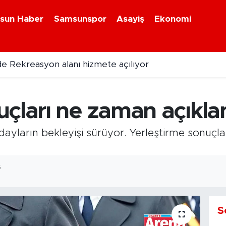
sun Haber
Samsunspor
Asayiş
Ekonomi
e Rekreasyon alanı hizmete açılıyor
SO Seçimleri öncesi ilk resmi aday Hayati Ağca
uçları ne zaman açıkl
dayların bekleyişi sürüyor. Yerleştirme sonuçl
6
S