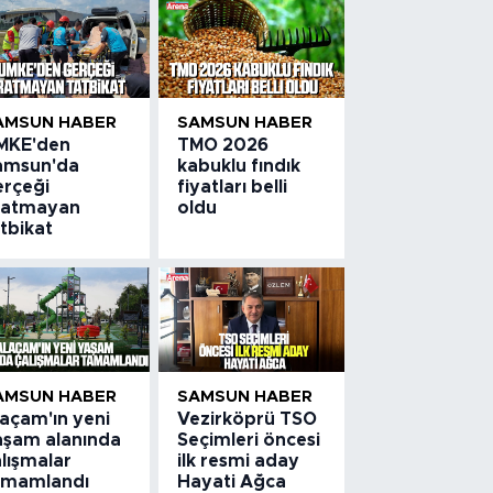
AMSUN HABER
SAMSUN HABER
MKE'den
TMO 2026
amsun'da
kabuklu fındık
erçeği
fiyatları belli
ratmayan
oldu
tbikat
AMSUN HABER
SAMSUN HABER
laçam'ın yeni
Vezirköprü TSO
aşam alanında
Seçimleri öncesi
lışmalar
ilk resmi aday
amamlandı
Hayati Ağca