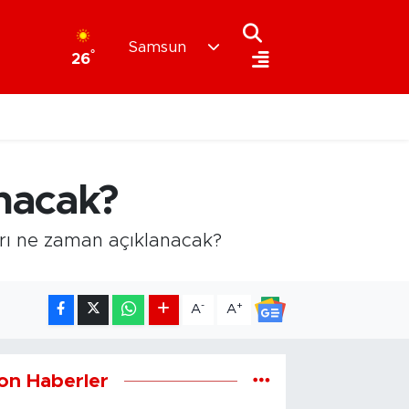
Samsun
°
26
anacak?
arı ne zaman açıklanacak?
-
+
A
A
on Haberler