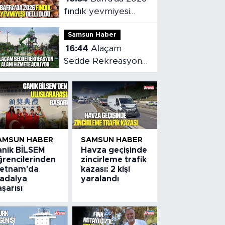
fındık yevmiyesi
belli oldu
Samsun Haber
16:44
Alaçam
Sedde Rekreasyon
alanı hizmete
açılıyor
AMSUN HABER
SAMSUN HABER
anik BİLSEM
Havza geçişinde
ğrencilerinden
zincirleme trafik
ietnam'da
kazası: 2 kişi
adalya
yaralandı
şarısı