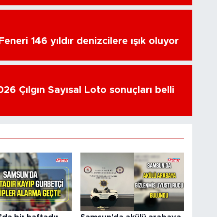
eneri 146 yıldır denizcilere ışık oluyor
26 Çılgın Sayısal Loto sonuçları belli