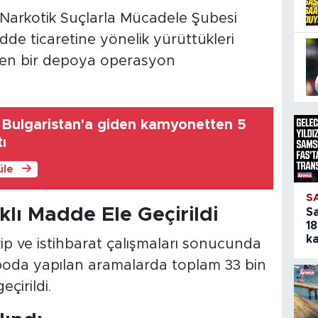
Narkotik Suçlarla Mücadele Şubesi
de ticaretine yönelik yürüttükleri
nen bir depoya operasyon
 Bulgaristan'a giden kamyonetten 5
tı
üle
S
lı Madde Ele Geçirildi
S
18
ka
akip ve istihbarat çalışmaları sonucunda
da yapılan aramalarda toplam 33 bin
çirildi.