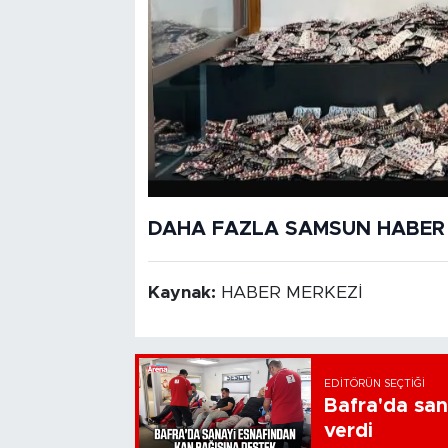
DAHA FAZLA SAMSUN HABER İ
Kaynak:
HABER MERKEZİ
EDITÖRÜN SEÇTIĞI
Bafra'da san
verdi