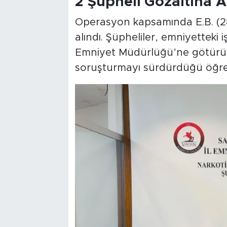
2 Şüpheli Gözaltına A
Operasyon kapsamında E.B. (28) 
alındı. Şüpheliler, emniyetteki 
Emniyet Müdürlüğü’ne götürüldü.
soruşturmayı sürdürdüğü öğren