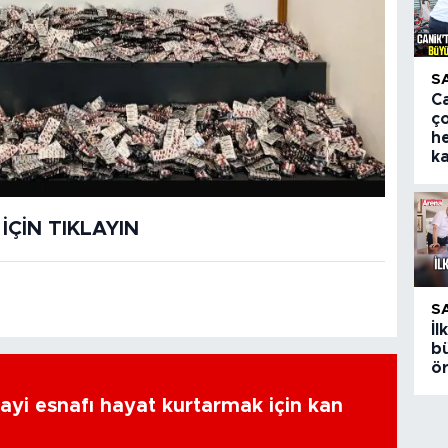
S
Ca
ç
h
k
ÇİN TIKLAYIN
S
İ
bü
ö
ayi esnafı hayat kurtarmak için kan