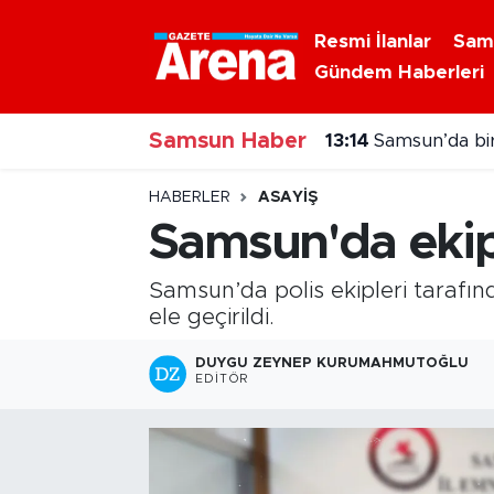
Resmi İlanlar
Sam
Gündem Haberleri
Nöbetçi Eczaneler
Samsun Haber
Hava Durumu
13:14
Samsun’da bir
Samsun Namaz Vakitleri
HABERLER
ASAYIŞ
Samsun'da ekipl
Trafik Durumu
Samsun’da polis ekipleri taraf
Süper Lig Puan Durumu ve Fikstür
ele geçirildi.
Tüm Manşetler
DUYGU ZEYNEP KURUMAHMUTOĞLU
EDITÖR
Son Dakika Haberleri
Haber Arşivi