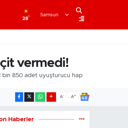
Samsun
°
28
çit vermedi!
3 bin 850 adet uyuşturucu hap
-
+
A
A
on Haberler