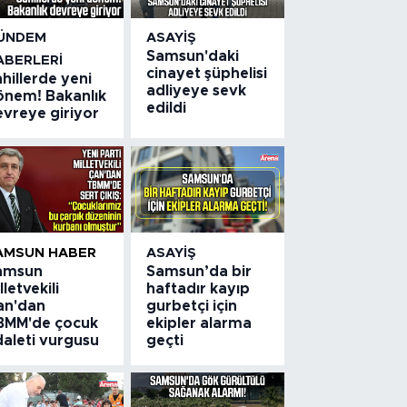
ÜNDEM
ASAYIŞ
Samsun'daki
ABERLERI
cinayet şüphelisi
hillerde yeni
adliyeye sevk
önem! Bakanlık
edildi
evreye giriyor
AMSUN HABER
ASAYIŞ
amsun
Samsun’da bir
lletvekili
haftadır kayıp
an'dan
gurbetçi için
BMM'de çocuk
ekipler alarma
daleti vurgusu
geçti