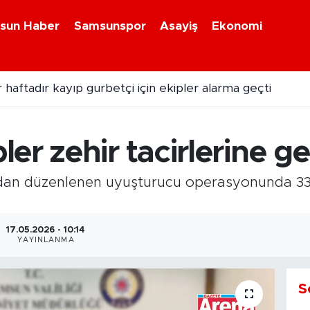
sun Haber
Samsunspor
Asayiş
Ekonomi
 haftadır kayıp gurbetçi için ekipler alarma geçti
er zehir tacirlerine ge
ından düzenlenen uyuşturucu operasyonunda 3
17.05.2026 - 10:14
YAYINLANMA
S