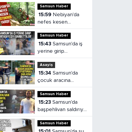
Samsun Haber
15:59
Nebiyan'da
nefes kesen
motokros yarışı!
Samsun Haber
15:43
Samsun'da iş
yerine girip
kırtasiyeciyi
Asayiş
darbettiler!
15:34
Samsun'da
çocuk aracına
uyuşturucu saklayan
Samsun Haber
şüpheli tutuklandı
15:23
Samsun'da
başpehlivan saldırıya
uğradı!
Samsun Haber
15:01
Samsun'da su