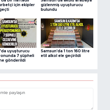
da bir haftadır
Samsun'da akülü arabaya
rbetçi için ekipler
gizlenmiş uyuşturucu
geçti
bulundu
da uyuşturucu
Samsun'da 1 ton 160 litre
onunda 7 şüpheli
etil alkol ele geçirildi
ne gönderildi