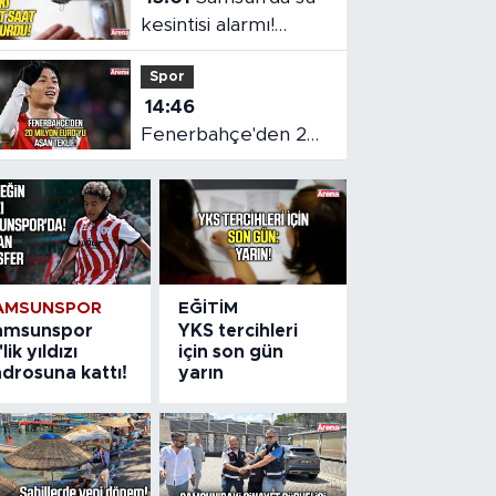
kesintisi alarmı!
SASKİ saat verdi
Spor
14:46
Fenerbahçe'den 20
milyon euro'yu aşan
teklif
AMSUNSPOR
EĞITIM
amsunspor
YKS tercihleri
'lik yıldızı
için son gün
drosuna kattı!
yarın