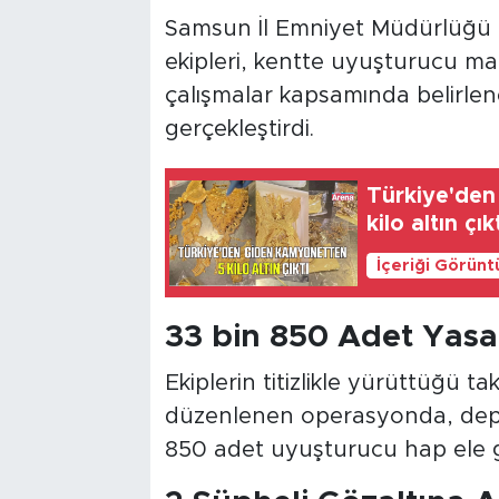
Samsun İl Emniyet Müdürlüğü 
ekipleri, kentte uyuşturucu mad
çalışmalar kapsamında belirle
gerçekleştirdi.
Türkiye'den
kilo altın çık
İçeriği Görünt
33 bin 850 Adet Yasak
Ekiplerin titizlikle yürüttüğü t
düzenlenen operasyonda, depo
850 adet uyuşturucu hap ele ge