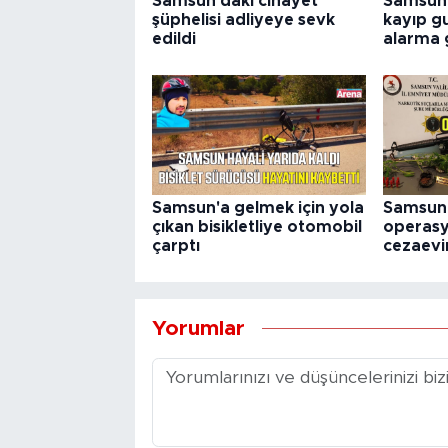
Samsun'daki cinayet
Samsun’
şüphelisi adliyeye sevk
kayıp gu
edildi
alarma 
Samsun'a gelmek için yola
Samsun’
çıkan bisikletliye otomobil
operasy
çarptı
cezaevi
Yorumlar