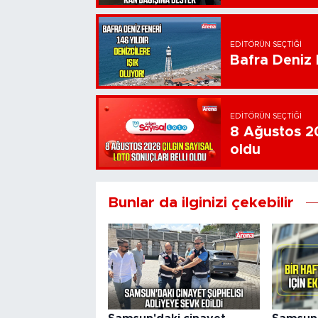
EDITÖRÜN SEÇTIĞI
Bafra Deniz F
EDITÖRÜN SEÇTIĞI
8 Ağustos 20
oldu
Bunlar da ilginizi çekebilir