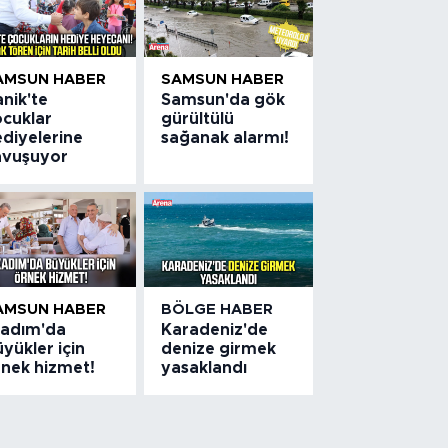
AMSUN HABER
SAMSUN HABER
nik'te
Samsun'da gök
ocuklar
gürültülü
ediyelerine
sağanak alarmı!
avuşuyor
AMSUN HABER
BÖLGE HABER
lkadım'da
Karadeniz'de
yükler için
denize girmek
rnek hizmet!
yasaklandı