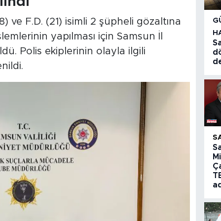
lındı
ve F.D. (21) isimli 2 şüpheli gözaltına
G
H
işlemlerinin yapılması için Samsun İl
Sa
 Polis ekiplerinin olayla ilgili
d
d
ildi.
S
S
Mi
Ç
T
a