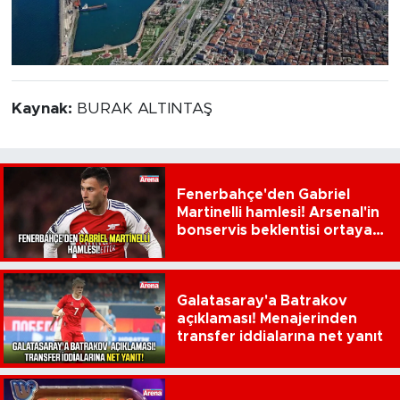
Kaynak:
BURAK ALTINTAŞ
Fenerbahçe'den Gabriel
Martinelli hamlesi! Arsenal'in
bonservis beklentisi ortaya
çıktı
Galatasaray'a Batrakov
açıklaması! Menajerinden
transfer iddialarına net yanıt