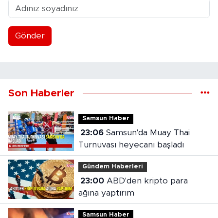
Gönder
Son Haberler
Samsun Haber
23:06
Samsun'da Muay Thai
Turnuvası heyecanı başladı
Gündem Haberleri
23:00
ABD'den kripto para
ağına yaptırım
Samsun Haber