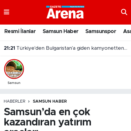
Nöbetçi Eczaneler
Resmi İlanlar
Samsun Haber
Samsunspor
As
Hava Durumu
21:21
Türkiye'den Bulgaristan'a giden kamyonetten 5 kilo altın çıktı
Samsun Namaz Vakitleri
21:03
7 Ağustos 2026 On Numara sonuçları açıklandı
Trafik Durumu
Süper Lig Puan Durumu ve Fikstür
Samsun
Tüm Manşetler
HABERLER
SAMSUN HABER
Samsun’da en çok
Son Dakika Haberleri
kazandıran yatırım
Haber Arşivi