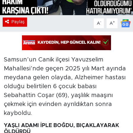
Paylaş
-
+
A
A
Samsun’un Canik ilçesi Yavuzselim
Mahallesi’nde geçen 2025 yılı Mart ayında
meydana gelen olayda, Alzheimer hastası
olduğu belirtilen 6 çocuk babası
Sebahattin Coşar (69), yaşlılık maaşını
çekmek için evinden ayrıldıktan sonra
kayboldu.
YAŞLI ADAMI İPLE BOĞDU, BIÇAKLAYARAK
ÖLDÜRDÜ