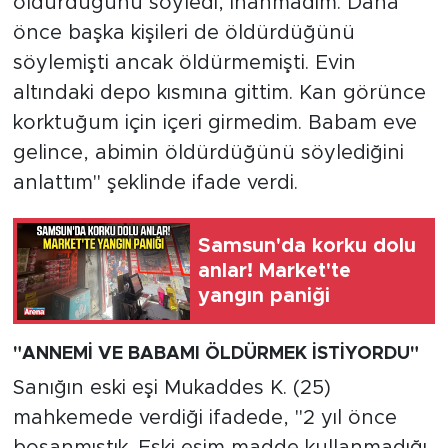
öldürdüğünü söyledi, inanmadım. Daha
önce başka kişileri de öldürdüğünü
söylemişti ancak öldürmemişti. Evin
altındaki depo kısmına gittim. Kan görünce
korktuğum için içeri girmedim. Babam eve
gelince, abimin öldürdüğünü söylediğini
anlattım" şeklinde ifade verdi.
Samsun'da korku dolu
anlar! Market'te
yangın paniği
"ANNEMİ VE BABAMI ÖLDÜRMEK İSTİYORDU"
Sanığın eski eşi Mukaddes K. (25)
mahkemede verdiği ifadede, "2 yıl önce