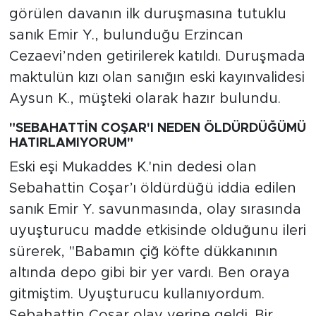
görülen davanın ilk duruşmasına tutuklu
sanık Emir Y., bulunduğu Erzincan
Cezaevi’nden getirilerek katıldı. Duruşmada
maktulün kızı olan sanığın eski kayınvalidesi
Aysun K., müşteki olarak hazır bulundu.
"SEBAHATTİN COŞAR'I NEDEN ÖLDÜRDÜĞÜMÜ
HATIRLAMIYORUM"
Eski eşi Mukaddes K.'nin dedesi olan
Sebahattin Coşar’ı öldürdüğü iddia edilen
sanık Emir Y. savunmasında, olay sırasında
uyuşturucu madde etkisinde olduğunu ileri
sürerek, "Babamın çiğ köfte dükkanının
altında depo gibi bir yer vardı. Ben oraya
gitmiştim. Uyuşturucu kullanıyordum.
Sebahattin Coşar olay yerine geldi. Bir