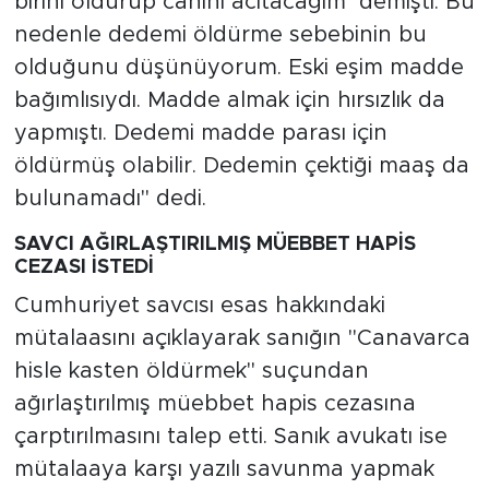
birini öldürüp canını acıtacağım’ demişti. Bu
nedenle dedemi öldürme sebebinin bu
olduğunu düşünüyorum. Eski eşim madde
bağımlısıydı. Madde almak için hırsızlık da
yapmıştı. Dedemi madde parası için
öldürmüş olabilir. Dedemin çektiği maaş da
bulunamadı" dedi.
SAVCI AĞIRLAŞTIRILMIŞ MÜEBBET HAPİS
CEZASI İSTEDİ
Cumhuriyet savcısı esas hakkındaki
mütalaasını açıklayarak sanığın "Canavarca
hisle kasten öldürmek" suçundan
ağırlaştırılmış müebbet hapis cezasına
çarptırılmasını talep etti. Sanık avukatı ise
mütalaaya karşı yazılı savunma yapmak