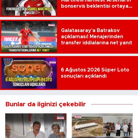
Martinelli hamlesi! Arsenal'in
bonservis beklentisi ortaya
çıktı
Galatasaray'a Batrakov
açıklaması! Menajerinden
transfer iddialarına net yanıt
6 Ağustos 2026 Süper Loto
sonuçları açıklandı
Bunlar da ilginizi çekebilir