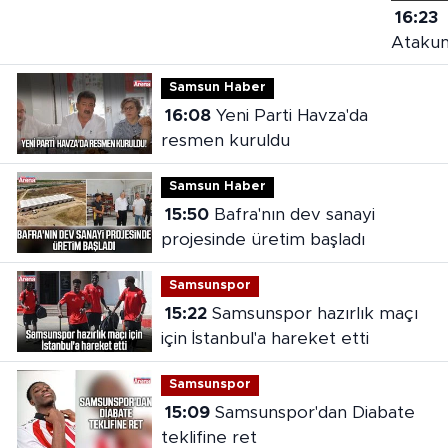
16:23
Ataku
polise
Samsun Haber
mukav
16:08
Yeni Parti Havza'da
2 tutu
resmen kuruldu
Samsun Haber
15:50
Bafra'nın dev sanayi
projesinde üretim başladı
Samsunspor
15:22
Samsunspor hazırlık maçı
için İstanbul'a hareket etti
Samsunspor
15:09
Samsunspor'dan Diabate
teklifine ret