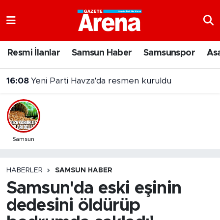
Nöbetçi Eczaneler
Resmi İlanlar
Samsun Haber
Samsunspor
As
Hava Durumu
16:08
Yeni Parti Havza'da resmen kuruldu
Samsun Namaz Vakitleri
15:50
Bafra'nın dev sanayi projesinde üretim başladı
Trafik Durumu
Süper Lig Puan Durumu ve Fikstür
Samsun
Tüm Manşetler
HABERLER
SAMSUN HABER
Samsun'da eski eşinin
Son Dakika Haberleri
dedesini öldürüp
Haber Arşivi