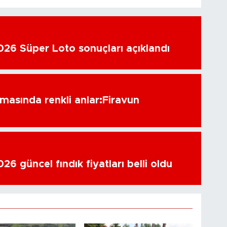
26 Süper Loto sonuçları açıklandı
amasında renkli anlar:Firavun
6 güncel fındık fiyatları belli oldu