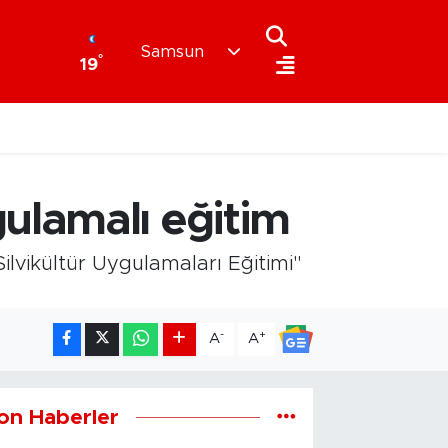
Samsun
°
19
ulamalı eğitim
lvikültür Uygulamaları Eğitimi"
-
+
A
A
on Haberler