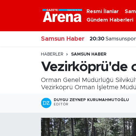
Resmi İlanlar
Sam
Gündem Haberleri
Nöbetçi Eczaneler
20:30
Samsunspor'
Samsun Haber
Hava Durumu
20:20
Alaçam çileğ
Samsun Namaz Vakitleri
HABERLER
SAMSUN HABER
Vezirköprü'de 
Trafik Durumu
Orman Genel Müdürlüğü Silvikültü
Süper Lig Puan Durumu ve Fikstür
Vezirköprü Orman İşletme Müdürlü
Tüm Manşetler
DUYGU ZEYNEP KURUMAHMUTOĞLU
EDITÖR
Son Dakika Haberleri
Haber Arşivi