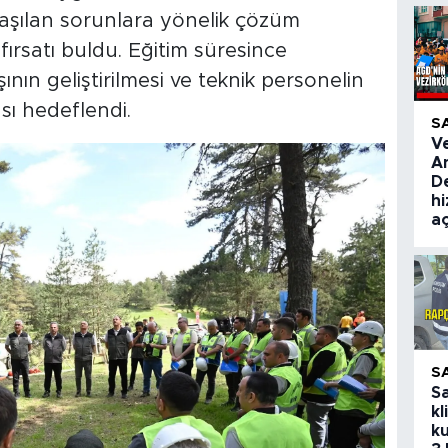
laşılan sorunlara yönelik çözüm
ırsatı buldu. Eğitim süresince
ının geliştirilmesi ve teknik personelin
ası hedeflendi.
S
V
A
De
hi
aç
S
S
kl
ku