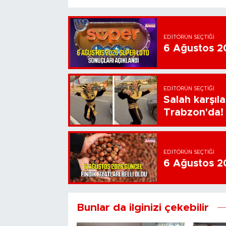
EDITÖRÜN SEÇTIĞI
6 Ağustos 20
EDITÖRÜN SEÇTIĞI
Salah karşıl
Trabzon'da!
EDITÖRÜN SEÇTIĞI
6 Ağustos 202
Bunlar da ilginizi çekebilir