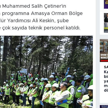
 Muhammed Salih Çetiner'in
im programına Amasya Orman Bölge
r Yardımcısı Ali Keskin, şube
 çok sayıda teknik personel katıldı.
S
Ka
bi
y
m
d