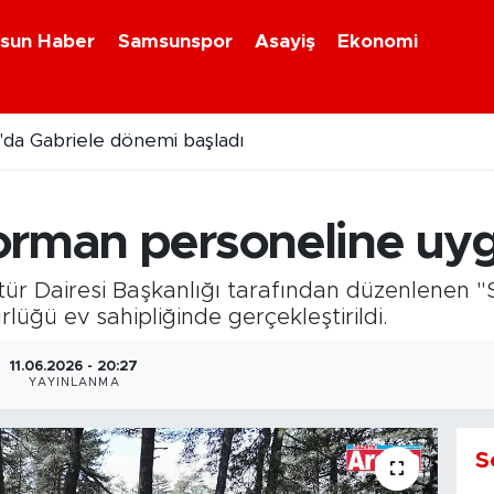
sun Haber
Samsunspor
Asayiş
Ekonomi
da Gabriele dönemi başladı
i kavonozlarda yerini aldı
orman personeline uyg
r Dairesi Başkanlığı tarafından düzenlenen "Si
ğü ev sahipliğinde gerçekleştirildi.
11.06.2026 - 20:27
YAYINLANMA
S