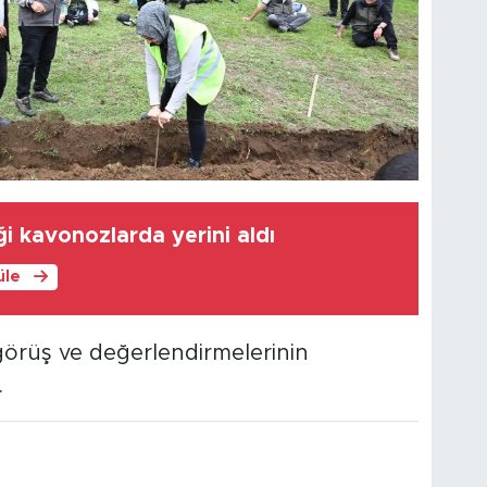
i kavonozlarda yerini aldı
üle
 görüş ve değerlendirmelerinin
.