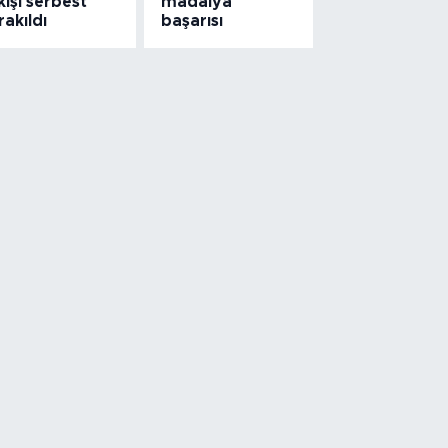
kişi serbest
madalya
rakıldı
başarısı