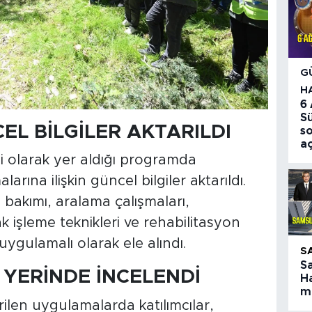
G
H
6
S
EL BİLGİLER AKTARILDI
so
aç
ci olarak yer aldığı programda
larına ilişkin güncel bilgiler aktarıldı.
 bakımı, aralama çalışmaları,
 işleme teknikleri ve rehabilitasyon
uygulamalı olarak ele alındı.
S
S
YERİNDE İNCELENDİ
Ha
ma
ilen uygulamalarda katılımcılar,