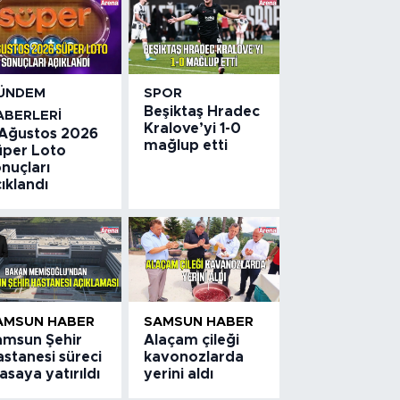
ÜNDEM
SPOR
Beşiktaş Hradec
ABERLERI
Kralove’yi 1-0
 Ağustos 2026
mağlup etti
üper Loto
nuçları
ıklandı
AMSUN HABER
SAMSUN HABER
amsun Şehir
Alaçam çileği
stanesi süreci
kavonozlarda
saya yatırıldı
yerini aldı