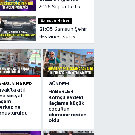
2026 Süper Loto
sonuçları açıklandı
Samsun Haber
21:05
Samsun Şehir
Hastanesi süreci
masaya yatırıldı
AMSUN HABER
GÜNDEM
vak'ta atıl
HABERLERI
na sosyal
Komşu evdeki
aşam
ilaçlama küçük
erkezine
çocuğun
önüştürüldü
ölümüne neden
oldu