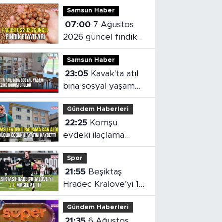
Samsun Haber
07:00
7 Ağustos
2026 güncel fındık
fiyatları
Samsun Haber
23:05
Kavak'ta atıl
bina sosyal yaşam
merkezine
Gündem Haberleri
dönüştürüldü
22:25
Komşu
evdeki ilaçlama
küçük çocuğun
Spor
ölümüne neden oldu
21:55
Beşiktaş
Hradec Kralove’yi 1-
0 mağlup etti
Gündem Haberleri
21:35
6 Ağustos