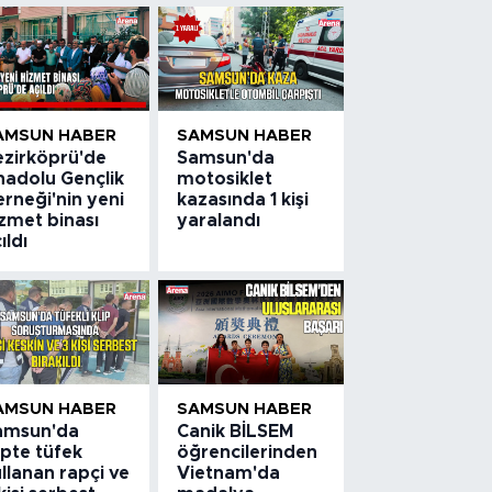
AMSUN HABER
SAMSUN HABER
ezirköprü'de
Samsun'da
nadolu Gençlik
motosiklet
rneği'nin yeni
kazasında 1 kişi
zmet binası
yaralandı
ıldı
AMSUN HABER
SAMSUN HABER
amsun'da
Canik BİLSEM
ipte tüfek
öğrencilerinden
llanan rapçi ve
Vietnam'da