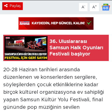
Paylaş
-
+
A
A
36. Uluslararası
Samsun Halk Oyunları
Festivali başlıyor
20-28 Haziran tarihleri arasında
düzenlenen ve konserlerden sergilere,
söyleşilerden çocuk etkinliklerine kadar
birçok kültürel organizasyona ev sahipliği
yapan Samsun Kültür Yolu Festivali, final
gününde pop müziğinin sevilen