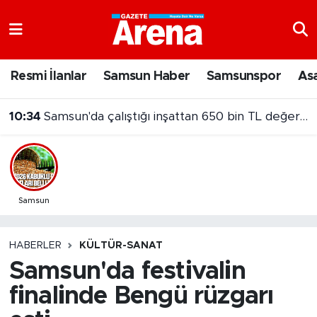
Nöbetçi Eczaneler
Resmi İlanlar
Samsun Haber
Samsunspor
As
Hava Durumu
10:34
Samsun'da çalıştığı inşattan 650 bin TL değerinde kablo çaldı!
Samsun Namaz Vakitleri
Trafik Durumu
Süper Lig Puan Durumu ve Fikstür
Samsun
Tüm Manşetler
HABERLER
KÜLTÜR-SANAT
Samsun'da festivalin
Son Dakika Haberleri
finalinde Bengü rüzgarı
Haber Arşivi