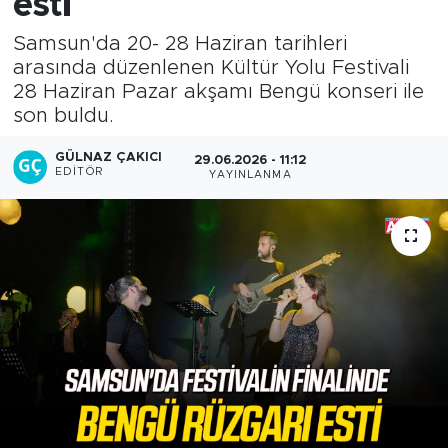
esti
Samsun'da 20- 28 Haziran tarihleri
arasında düzenlenen Kültür Yolu Festivali
28 Haziran Pazar akşamı Bengü konseri ile
son buldu.
GÜLNAZ ÇAKICI
29.06.2026 - 11:12
EDITÖR
YAYINLANMA