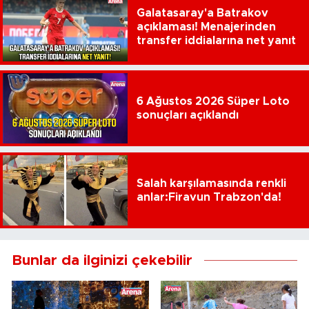
Galatasaray'a Batrakov
açıklaması! Menajerinden
transfer iddialarına net yanıt
6 Ağustos 2026 Süper Loto
sonuçları açıklandı
Salah karşılamasında renkli
anlar:Firavun Trabzon'da!
Bunlar da ilginizi çekebilir