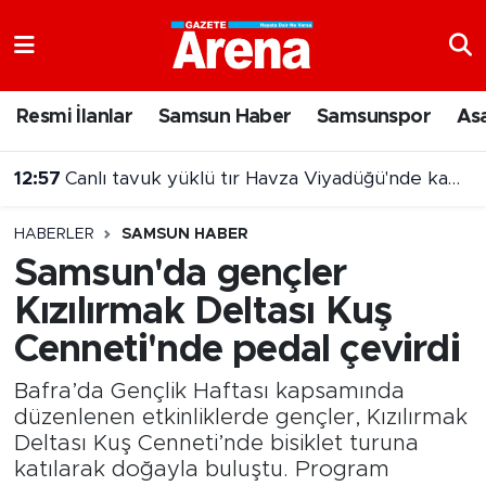
Nöbetçi Eczaneler
Resmi İlanlar
Samsun Haber
Samsunspor
As
Hava Durumu
12:57
Canlı tavuk yüklü tır Havza Viyadüğü'nde kamyona çarptı
Samsun Namaz Vakitleri
HABERLER
SAMSUN HABER
Trafik Durumu
Samsun'da gençler
Kızılırmak Deltası Kuş
Süper Lig Puan Durumu ve Fikstür
Cenneti'nde pedal çevirdi
Tüm Manşetler
Bafra’da Gençlik Haftası kapsamında
Son Dakika Haberleri
düzenlenen etkinliklerde gençler, Kızılırmak
Deltası Kuş Cenneti’nde bisiklet turuna
katılarak doğayla buluştu. Program
Haber Arşivi