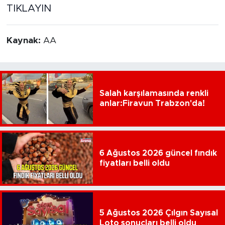
TIKLAYIN
Kaynak:
AA
Salah karşılamasında renkli
anlar:Firavun Trabzon'da!
6 Ağustos 2026 güncel fındık
fiyatları belli oldu
5 Ağustos 2026 Çılgın Sayısal
Loto sonuçları belli oldu