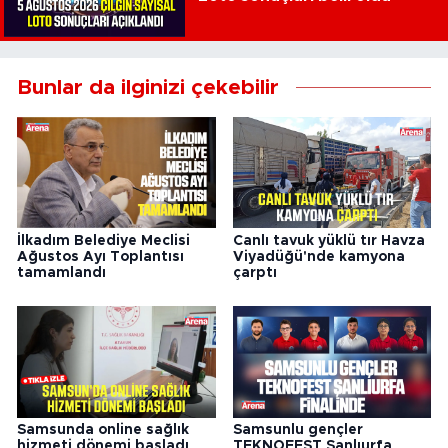
Bunlar da ilginizi çekebilir
İlkadım Belediye Meclisi
Canlı tavuk yüklü tır Havza
Ağustos Ayı Toplantısı
Viyadüğü'nde kamyona
tamamlandı
çarptı
Samsunda online sağlık
Samsunlu gençler
hizmeti dönemi başladı
TEKNOFEST Şanlıurfa