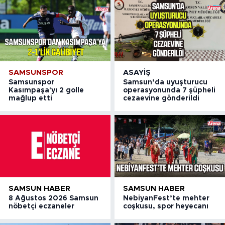
SAMSUNSPOR
ASAYIŞ
Samsunspor
Samsun’da uyuşturucu
Kasımpaşa'yı 2 golle
operasyonunda 7 şüpheli
mağlup etti
cezaevine gönderildi
SAMSUN HABER
SAMSUN HABER
8 Ağustos 2026 Samsun
NebiyanFest’te mehter
nöbetçi eczaneler
coşkusu, spor heyecanı