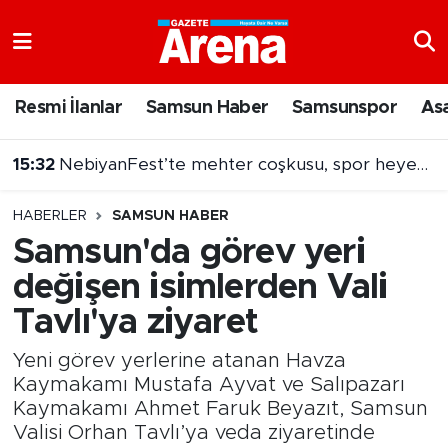
Nöbetçi Eczaneler
Resmi İlanlar
Samsun Haber
Samsunspor
As
Hava Durumu
15:32
NebiyanFest’te mehter coşkusu, spor heyecanı
Samsun Namaz Vakitleri
HABERLER
SAMSUN HABER
Trafik Durumu
Samsun'da görev yeri
değişen isimlerden Vali
Süper Lig Puan Durumu ve Fikstür
Tavlı'ya ziyaret
Tüm Manşetler
Yeni görev yerlerine atanan Havza
Son Dakika Haberleri
Kaymakamı Mustafa Ayvat ve Salıpazarı
Kaymakamı Ahmet Faruk Beyazıt, Samsun
Valisi Orhan Tavlı’ya veda ziyaretinde
Haber Arşivi