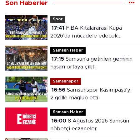
Son Haberler
Spor
17:41
FIBA Kıtalararası Kupa
2026’da mücadele edecek
takımlar belli oldu
Samsun Haber
17:15
Samsun'a getirilen geminin
hasarı ortaya çıktı
Samsunspor
16:56
Samsunspor Kasımpaşa'yı
2 golle mağlup etti
Samsun Haber
16:00
8 Ağustos 2026 Samsun
nöbetçi eczaneler