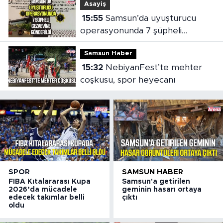
Asayiş
15:55
Samsun’da uyuşturucu
operasyonunda 7 şüpheli
cezaevine gönderildi
Samsun Haber
15:32
NebiyanFest’te mehter
coşkusu, spor heyecanı
SPOR
SAMSUN HABER
FIBA Kıtalararası Kupa
Samsun'a getirilen
2026’da mücadele
geminin hasarı ortaya
edecek takımlar belli
çıktı
oldu