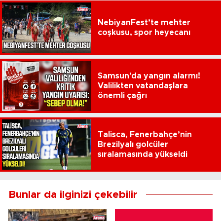
NebiyanFest’te mehter
coşkusu, spor heyecanı
Samsun'da yangın alarmı!
Valilikten vatandaşlara
önemli çağrı
Talisca, Fenerbahçe’nin
Brezilyalı golcüler
sıralamasında yükseldi
Bunlar da ilginizi çekebilir