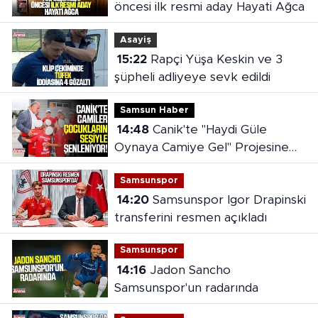
öncesi ilk resmi aday Hayati Ağca
Asayiş
15:22
Rapçi Yüşa Keskin ve 3
şüpheli adliyeye sevk edildi
Samsun Haber
14:48
Canik'te "Haydi Güle
Oynaya Camiye Gel" Projesine
yoğun ilgi
Samsunspor
14:20
Samsunspor Igor Drapinski
transferini resmen açıkladı
Samsunspor
14:16
Jadon Sancho
Samsunspor'un radarında