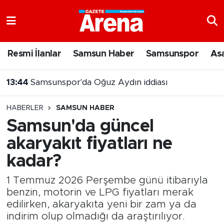
Nöbetçi Eczaneler
Resmi İlanlar
Samsun Haber
Samsunspor
As
Hava Durumu
13:44
Samsunspor'da Oğuz Aydın iddiası
Samsun Namaz Vakitleri
HABERLER
SAMSUN HABER
Trafik Durumu
Samsun'da güncel
akaryakıt fiyatları ne
Süper Lig Puan Durumu ve Fikstür
kadar?
Tüm Manşetler
1 Temmuz 2026 Perşembe günü itibarıyla
Son Dakika Haberleri
benzin, motorin ve LPG fiyatları merak
edilirken, akaryakıta yeni bir zam ya da
indirim olup olmadığı da araştırılıyor.
Haber Arşivi