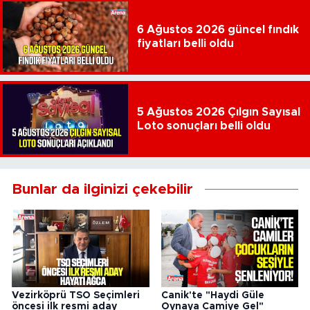
6 Ağustos 2026 güncel fındık
fiyatları belli oldu
5 Ağustos 2026 Çılgın Sayısal
Loto sonuçları belli oldu
Bunlar da ilginizi çekebilir
Vezirköprü TSO Seçimleri
Canik'te "Haydi Güle
öncesi ilk resmi aday
Oynaya Camiye Gel"