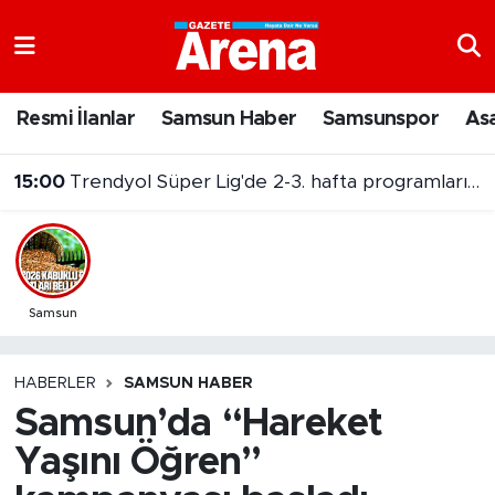
Nöbetçi Eczaneler
Resmi İlanlar
Samsun Haber
Samsunspor
As
Hava Durumu
15:00
Trendyol Süper Lig'de 2-3. hafta programları belli oldu
Samsun Namaz Vakitleri
14:46
Samsun'da toplu ulaşım zammı mecliste!
Trafik Durumu
Süper Lig Puan Durumu ve Fikstür
Samsun
Tüm Manşetler
HABERLER
SAMSUN HABER
Samsun’da “Hareket
Son Dakika Haberleri
Yaşını Öğren”
Haber Arşivi