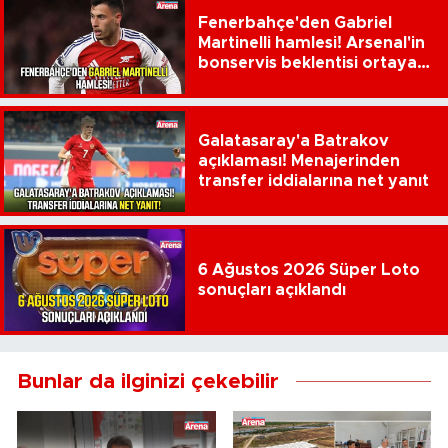
Fenerbahçe'den Gabriel
Martinelli hamlesi! Arsenal'in
bonservis beklentisi ortaya
çıktı
Galatasaray'a Batrakov
açıklaması! Menajerinden
transfer iddialarına net yanıt
6 Ağustos 2026 Süper Loto
sonuçları açıklandı
Bunlar da ilginizi çekebilir