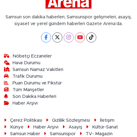
Samsun son dakika haberleri, Samsunspor gelişmeleri, asayiş,
siyaset ve yerel gündem haberleri Gazete Arena’da.
Nöbetçi Eczaneler
Hava Durumu
Samsun Namaz Vakitleri
Trafik Durumu
Puan Durumu ve Fikstür
Tüm Manşetler
Son Dakika Haberleri
Haber Arşivi
Çerez Politikası
Gizlilik Sözleşmesi
İletişim
Künye
Haber Arşivi
Asayiş
Kültür-Sanat
Samsun Haber
Samsunspor
TV- Magazin