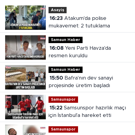
Asayiş
16:23
Atakum'da polise
mukavemet: 2 tutuklama
Samsun Haber
16:08
Yeni Parti Havza'da
resmen kuruldu
Samsun Haber
15:50
Bafra'nın dev sanayi
projesinde üretim başladı
Samsunspor
15:22
Samsunspor hazırlık maçı
için İstanbul'a hareket etti
Samsunspor