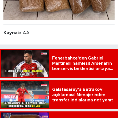
Kaynak:
AA
Fenerbahçe'den Gabriel
Martinelli hamlesi! Arsenal'in
bonservis beklentisi ortaya
çıktı
Galatasaray'a Batrakov
açıklaması! Menajerinden
transfer iddialarına net yanıt