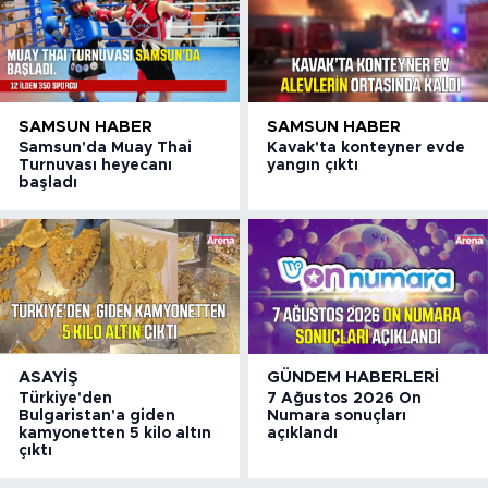
SAMSUN HABER
SAMSUN HABER
Samsun'da Muay Thai
Kavak'ta konteyner evde
Turnuvası heyecanı
yangın çıktı
başladı
ASAYIŞ
GÜNDEM HABERLERI
Türkiye'den
7 Ağustos 2026 On
Bulgaristan'a giden
Numara sonuçları
kamyonetten 5 kilo altın
açıklandı
çıktı