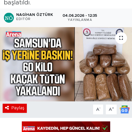
başlatıldı.
NAGIHAN ÖZTÜRK
04.06.2026 - 12:35
EDITÖR
YAYINLANMA
Paylaş
-
+
A
A