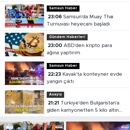
Samsun Haber
23:06
Samsun'da Muay Thai
Turnuvası heyecanı başladı
Gündem Haberleri
23:00
ABD'den kripto para
ağına yaptırım
Samsun Haber
22:23
Kavak'ta konteyner evde
yangın çıktı
Asayiş
21:21
Türkiye'den Bulgaristan'a
giden kamyonetten 5 kilo altın
çıktı