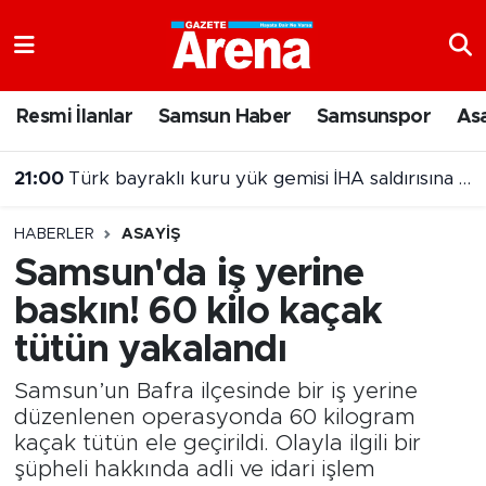
Nöbetçi Eczaneler
Resmi İlanlar
Samsun Haber
Samsunspor
As
Hava Durumu
21:00
Türk bayraklı kuru yük gemisi İHA saldırısına uğradı
Samsun Namaz Vakitleri
20:00
Samsun'da Nebiyan Fest Başladı
HABERLER
ASAYIŞ
Trafik Durumu
Samsun'da iş yerine
baskın! 60 kilo kaçak
Süper Lig Puan Durumu ve Fikstür
tütün yakalandı
Tüm Manşetler
Samsun’un Bafra ilçesinde bir iş yerine
Son Dakika Haberleri
düzenlenen operasyonda 60 kilogram
kaçak tütün ele geçirildi. Olayla ilgili bir
şüpheli hakkında adli ve idari işlem
Haber Arşivi