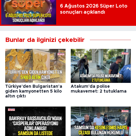
6 Ağustos 2026 Süper Loto
sonuçları açıklandı
Bunlar da ilginizi çekebilir
Türkiye'den Bulgaristan'a
Atakum'da polise
giden kamyonetten 5 kilo
mukavemet: 2 tutuklama
altın çıktı