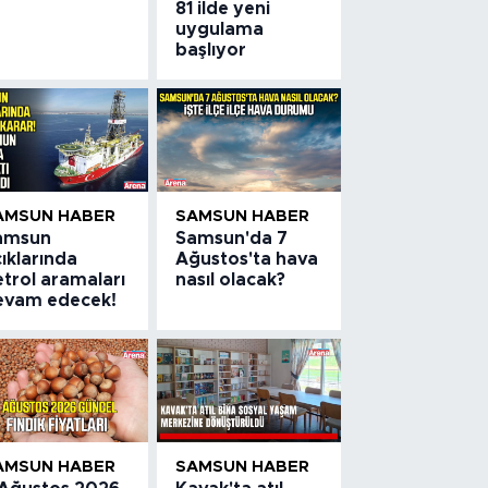
81 ilde yeni
uygulama
başlıyor
AMSUN HABER
SAMSUN HABER
amsun
Samsun'da 7
ıklarında
Ağustos'ta hava
trol aramaları
nasıl olacak?
evam edecek!
AMSUN HABER
SAMSUN HABER