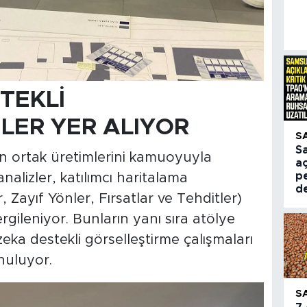
TEKLİ
LER YER ALIYOR
S
S
arın ortak üretimlerini kamuoyuyla
aç
pe
alizler, katılımcı haritalama
d
 Zayıf Yönler, Fırsatlar ve Tehditler)
ergileniyor. Bunların yanı sıra atölye
eka destekli görselleştirme çalışmaları
nuluyor.
S