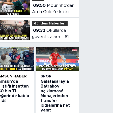
09:50
Mourinho'dan
Arda Güler'e kötü
haber!
Gündem Haberleri
09:32
Okullarda
güvenlik alarmı! 81
ilde yeni uygulama
başlıyor
AMSUN HABER
SPOR
amsun'da
Galatasaray'a
lıştığı inşattan
Batrakov
50 bin TL
açıklaması!
eğerinde kablo
Menajerinden
ldı!
transfer
iddialarına net
yanıt