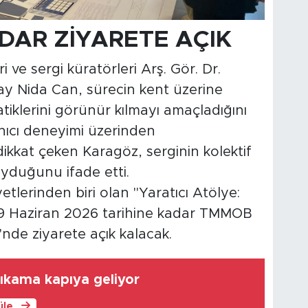
DAR ZİYARETE AÇIK
 ve sergi küratörleri Arş. Gör. Dr.
lay Nida Can, sürecin kent üzerine
iklerini görünür kılmayı amaçladığını
lanıcı deneyimi üzerinden
ikkat çeken Karagöz, serginin kolektif
yduğunu ifade etti.
lerinden biri olan "Yaratıcı Atölye:
 19 Haziran 2026 tarihine kadar TMMOB
de ziyarete açık kalacak.
yıkama kapıya geliyor
üle