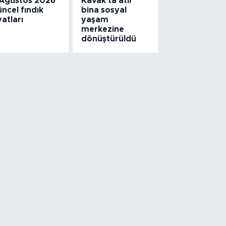
 Ağustos 2026
Kavak'ta atıl
ncel fındık
bina sosyal
yatları
yaşam
merkezine
dönüştürüldü