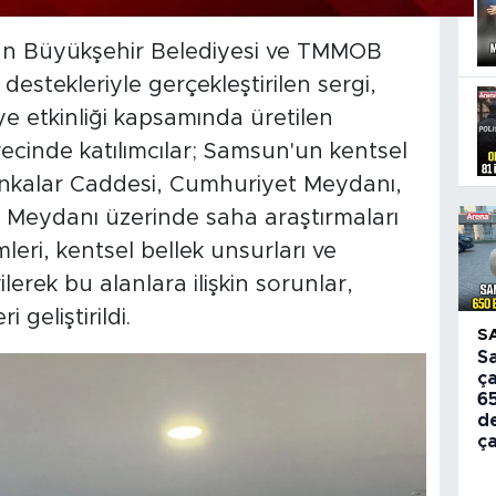
un Büyükşehir Belediyesi ve TMMOB
estekleriyle gerçekleştirilen sergi,
 etkinliği kapsamında üretilen
recinde katılımcılar; Samsun'un kentsel
ankalar Caddesi, Cumhuriyet Meydanı,
Meydanı üzerinde saha araştırmaları
mleri, kentsel bellek unsurları ve
lerek bu alanlara ilişkin sorunlar,
 geliştirildi.
S
S
ça
6
d
ça