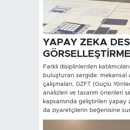
YAPAY ZEKA DES
GÖRSELLEŞTİRME
Farklı disiplinlerden katılımcıl
buluşturan sergide; mekansal an
çalışmaları, GZFT (Güçlü Yönler,
analizleri ve tasarım önerileri s
kapsamında geliştirilen yapay z
da ziyaretçilerin beğenisine su