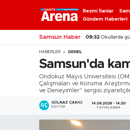
Resmi İlanlar
Sam
Gündem Haberleri
Nöbetçi Eczaneler
09:32
Okullarda gü
Samsun Haber
Hava Durumu
09:16
Samsun açıkl
Samsun Namaz Vakitleri
HABERLER
GENEL
Samsun'da kamu
Trafik Durumu
Ondokuz Mayıs Üniversitesi (O
Süper Lig Puan Durumu ve Fikstür
Çalışmaları ve Koruma Araştır
ve Deneyimler" sergisi ziyaretçile
Tüm Manşetler
GÜLNAZ ÇAKICI
14.06.2026 - 14:20
EDITÖR
YAYINLANMA
Son Dakika Haberleri
Haber Arşivi