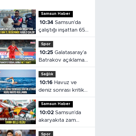
Samsun Haber
10:34
Samsun'da
çalıştığı inşattan 650
bin TL değerinde
Spor
kablo çaldı!
10:25
Galatasaray'a
Batrakov açıklaması!
Menajerinden
Sağlık
transfer iddialarına
10:16
Havuz ve
net yanıt
deniz sonrası kritik
uyarı! Kuru mayo
Samsun Haber
kullanın
10:02
Samsun'da
akaryakıta zam
alarmı! Tarih belli
Spor
oldu