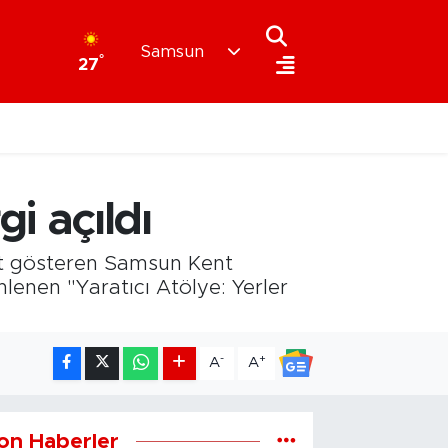
Samsun
°
27
i açıldı
et gösteren Samsun Kent
nen "Yaratıcı Atölye: Yerler
-
+
A
A
on Haberler