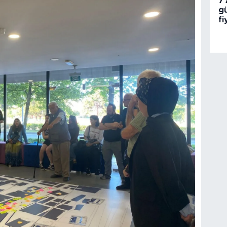
7
gü
fi