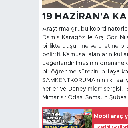
19 HAZİRAN'A KA
Araştırma grubu koordinatörleri
Damla Karagöz ile Arş. Gör. Ni
birlikte düşünme ve üretme prat
belirtti. Kamusal alanların kul
değerlendirilmesinin önemine d
bir öğrenme sürecini ortaya ko
SAMKENTKORUMA'nın ilk faaliyet
Yerler ve Deneyimler" sergisi,
Mimarlar Odası Samsun Şubesi'n
Mobil araç 
İçeriği Görünt