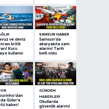
AĞLIK
SAMSUN HABER
avuz ve deniz
Samsun'da
nrası kritik
akaryakıta zam
arı! Kuru
alarmı! Tarih
ayo kullanın
belli oldu
POR
GÜNDEM
ourinho'dan
HABERLERI
rda Güler'e
Okullarda
ötü haber!
güvenlik alarmı!