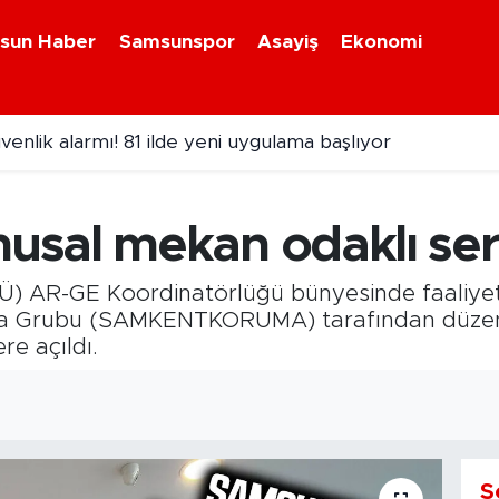
sun Haber
Samsunspor
Asayiş
Ekonomi
venlik alarmı! 81 ilde yeni uygulama başlıyor
arında petrol aramaları devam edecek!
sal mekan odaklı serg
MÜ) AR-GE Koordinatörlüğü bünyesinde faaliy
ma Grubu (SAMKENTKORUMA) tarafından düzenle
re açıldı.
S