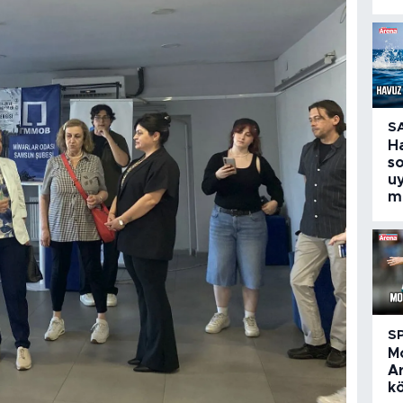
S
H
so
uy
m
S
M
A
k