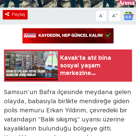
Paylaş
-
+
A
A
Kavak'ta atıl bina
sosyal yaşam
merkezine
dönüştürüldü
Samsun’un Bafra ilçesinde meydana gelen
olayda, babasıyla birlikte mendireğe giden
polis memuru Erkan Yıldırım, çevredeki bir
vatandaşın "Balık sıkışmış" uyarısı üzerine
kayalıkların bulunduğu bölgeye gitti.