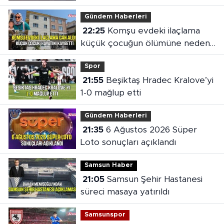
Gündem Haberleri
22:25
Komşu evdeki ilaçlama
küçük çocuğun ölümüne neden
oldu
Spor
21:55
Beşiktaş Hradec Kralove’yi
1-0 mağlup etti
Gündem Haberleri
21:35
6 Ağustos 2026 Süper
Loto sonuçları açıklandı
Samsun Haber
21:05
Samsun Şehir Hastanesi
süreci masaya yatırıldı
Samsunspor