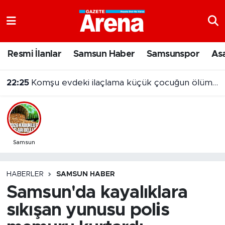
Nöbetçi Eczaneler
Resmi İlanlar
Samsun Haber
Samsunspor
As
Hava Durumu
22:25
Komşu evdeki ilaçlama küçük çocuğun ölümüne neden oldu
Samsun Namaz Vakitleri
Trafik Durumu
Süper Lig Puan Durumu ve Fikstür
Samsun
Tüm Manşetler
HABERLER
SAMSUN HABER
Samsun'da kayalıklara
Son Dakika Haberleri
sıkışan yunusu polis
Haber Arşivi