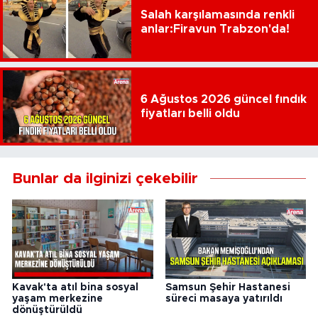
Salah karşılamasında renkli
anlar:Firavun Trabzon'da!
6 Ağustos 2026 güncel fındık
fiyatları belli oldu
Bunlar da ilginizi çekebilir
Kavak'ta atıl bina sosyal
Samsun Şehir Hastanesi
yaşam merkezine
süreci masaya yatırıldı
dönüştürüldü