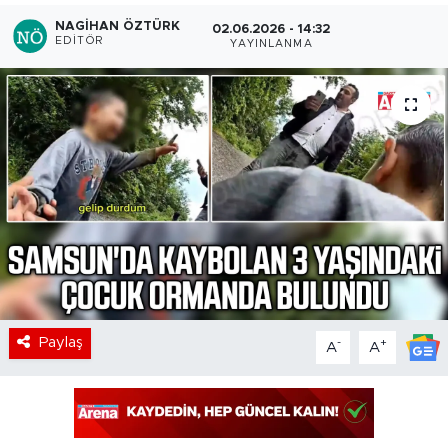
NAGIHAN ÖZTÜRK
02.06.2026 - 14:32
EDITÖR
YAYINLANMA
Paylaş
-
+
A
A