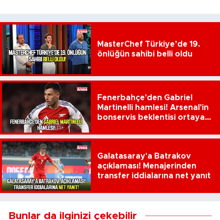
MasterChef Türkiye’de 19.
önlüğün sahibi belli oldu
Fenerbahçe'den Gabriel
Martinelli hamlesi! Arsenal'in
bonservis beklentisi ortaya
çıktı
Galatasaray'a Batrakov
açıklaması! Menajerinden
transfer iddialarına net yanıt
Bunlar da ilginizi çekebilir