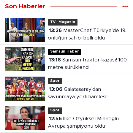
Son Haberler
TV- Magazin
13:26
MasterChef Türkiye’de 19.
önlüğün sahibi belli oldu
Samsun Haber
13:18
Samsun traktör kazası! 100
metre sürüklendi
Spor
13:06
Galatasaray'dan
savunmaya yerli hamlesi!
Spor
12:56
İlke Özyüksel Mihrioğlu
Avrupa şampiyonu oldu