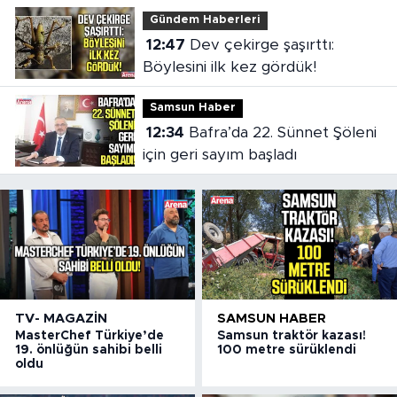
Gündem Haberleri
12:47
Dev çekirge şaşırttı:
Böylesini ilk kez gördük!
Samsun Haber
12:34
Bafra’da 22. Sünnet Şöleni
için geri sayım başladı
TV- MAGAZIN
SAMSUN HABER
MasterChef Türkiye’de
Samsun traktör kazası!
19. önlüğün sahibi belli
100 metre sürüklendi
oldu