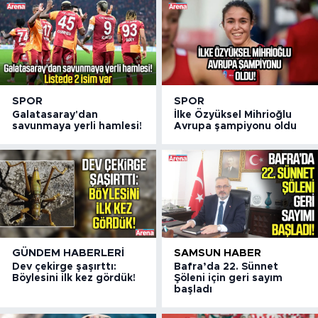
SPOR
SPOR
Galatasaray'dan
İlke Özyüksel Mihrioğlu
savunmaya yerli hamlesi!
Avrupa şampiyonu oldu
GÜNDEM HABERLERI
SAMSUN HABER
Dev çekirge şaşırttı:
Bafra’da 22. Sünnet
Böylesini ilk kez gördük!
Şöleni için geri sayım
başladı