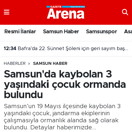
Nöbetçi Eczaneler
Resmi İlanlar
Samsun Haber
Samsunspor
As
Hava Durumu
12:34
Bafra’da 22. Sünnet Şöleni için geri sayım başladı
Samsun Namaz Vakitleri
HABERLER
SAMSUN HABER
Trafik Durumu
Samsun'da kaybolan 3
yaşındaki çocuk ormanda
Süper Lig Puan Durumu ve Fikstür
bulundu
Tüm Manşetler
Samsun’un 19 Mayıs ilçesinde kaybolan 3
Son Dakika Haberleri
yaşındaki çocuk, jandarma ekiplerinin
çalışmasıyla ormanlık alanda sağ olarak
bulundu. Detaylar haberimizde...
Haber Arşivi