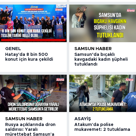
GENEL
SAMSUN HABER
Hatay'da 8 bin 500
Samsun’da bıçaklı
konut için kura çekildi
kavgadaki kadın şüpheli
tutuklandı
SAMSUN HABER
ASAYIŞ
Rusya açıklarında dron
Atakum'da polise
saldırısı: Yaralı
mukavemet: 2 tutuklama
mürettebat Samsun'a