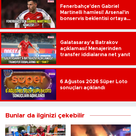
Fenerbahçe'den Gabriel
Martinelli hamlesi! Arsenal'in
bonservis beklentisi ortaya
çıktı
Galatasaray'a Batrakov
açıklaması! Menajerinden
transfer iddialarına net yanıt
6 Ağustos 2026 Süper Loto
sonuçları açıklandı
Bunlar da ilginizi çekebilir