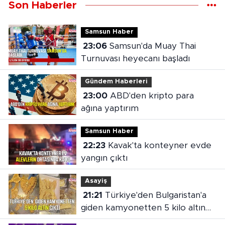
Son Haberler
Samsun Haber
23:06
Samsun'da Muay Thai
Turnuvası heyecanı başladı
Gündem Haberleri
23:00
ABD'den kripto para
ağına yaptırım
Samsun Haber
22:23
Kavak'ta konteyner evde
yangın çıktı
Asayiş
21:21
Türkiye'den Bulgaristan'a
giden kamyonetten 5 kilo altın
çıktı