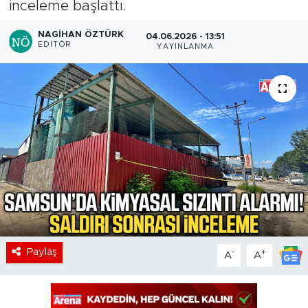
inceleme başlattı.
NAGIHAN ÖZTÜRK
04.06.2026 - 13:51
EDITÖR
YAYINLANMA
Paylaş
-
+
A
A