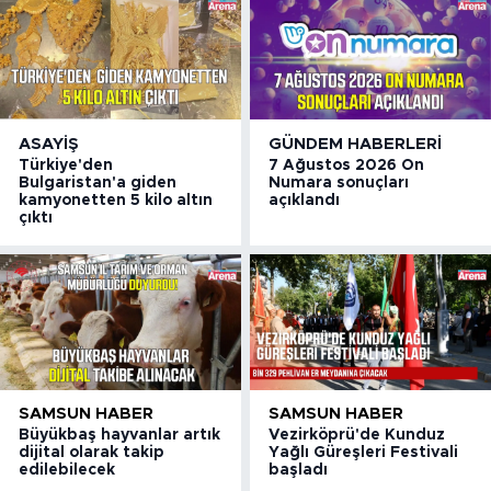
ASAYIŞ
GÜNDEM HABERLERI
Türkiye'den
7 Ağustos 2026 On
Bulgaristan'a giden
Numara sonuçları
kamyonetten 5 kilo altın
açıklandı
çıktı
SAMSUN HABER
SAMSUN HABER
Büyükbaş hayvanlar artık
Vezirköprü'de Kunduz
dijital olarak takip
Yağlı Güreşleri Festivali
edilebilecek
başladı