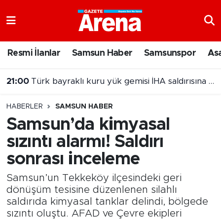
Nöbetçi Eczaneler
Resmi İlanlar
Samsun Haber
Samsunspor
As
21:00
Türk bayraklı kuru yük gemisi İHA saldırısına uğradı
Hava Durumu
20:00
Samsun'da Nebiyan Fest Başladı
Samsun Namaz Vakitleri
HABERLER
SAMSUN HABER
Trafik Durumu
Samsun’da kimyasal
sızıntı alarmı! Saldırı
Süper Lig Puan Durumu ve Fikstür
sonrası inceleme
Tüm Manşetler
Samsun’un Tekkeköy ilçesindeki geri
Son Dakika Haberleri
dönüşüm tesisine düzenlenen silahlı
saldırıda kimyasal tanklar delindi, bölgede
sızıntı oluştu. AFAD ve Çevre ekipleri
Haber Arşivi