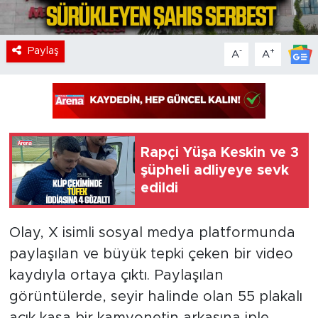
Paylaş
-
+
A
A
Rapçi Yüşa Keskin ve 3
şüpheli adliyeye sevk
edildi
Olay, X isimli sosyal medya platformunda
paylaşılan ve büyük tepki çeken bir video
kaydıyla ortaya çıktı. Paylaşılan
görüntülerde, seyir halinde olan 55 plakalı
açık kasa bir kamyonetin arkasına iple