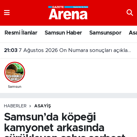
Nöbetçi Eczaneler
Resmi İlanlar
Samsun Haber
Samsunspor
As
Hava Durumu
21:03
7 Ağustos 2026 On Numara sonuçları açıklandı
Samsun Namaz Vakitleri
Trafik Durumu
Süper Lig Puan Durumu ve Fikstür
Samsun
Tüm Manşetler
HABERLER
ASAYIŞ
Samsun’da köpeği
Son Dakika Haberleri
kamyonet arkasında
Haber Arşivi