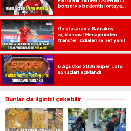
Martinelli hamlesi! Arsenal'in
bonservis beklentisi ortaya
çıktı
Galatasaray'a Batrakov
açıklaması! Menajerinden
transfer iddialarına net yanıt
6 Ağustos 2026 Süper Loto
sonuçları açıklandı
Bunlar da ilginizi çekebilir