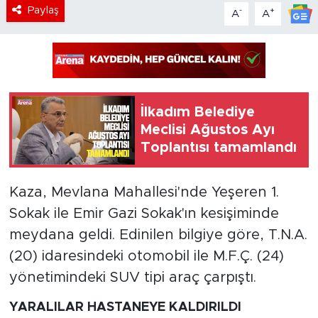
Paylaş
-
+
A
A
İlkadım Belediye
Meclisi Ağustos Ayı
Toplantısı tamamlandı
Kaza, Mevlana Mahallesi'nde Yeşeren 1.
Sokak ile Emir Gazi Sokak'ın kesişiminde
meydana geldi. Edinilen bilgiye göre, T.N.A.
(20) idaresindeki otomobil ile M.F.Ç. (24)
yönetimindeki SUV tipi araç çarpıştı.
YARALILAR HASTANEYE KALDIRILDI