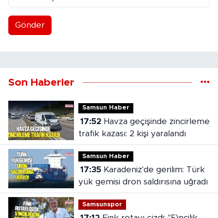
Gönder
Son Haberler
Samsun Haber
17:52
Havza geçişinde zincirleme
trafik kazası: 2 kişi yaralandı
Samsun Haber
17:35
Karadeniz'de gerilim: Türk
yük gemisi dron saldırısına uğradı
Samsunspor
17:12
Fink rotayı çizdi: "5'incilik