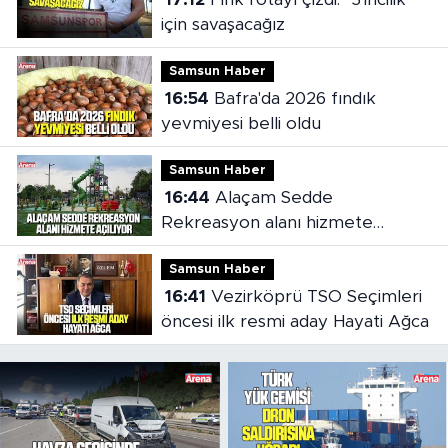
için savaşacağız
Samsun Haber
16:54
Bafra'da 2026 fındık
yevmiyesi belli oldu
Samsun Haber
16:44
Alaçam Sedde
Rekreasyon alanı hizmete
açılıyor
Samsun Haber
16:41
Vezirköprü TSO Seçimleri
öncesi ilk resmi aday Hayati Ağca