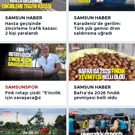
SAMSUN HABER
SAMSUN HABER
Havza geçişinde
Karadeniz'de gerilim:
zincirleme trafik kazası:
Türk yük gemisi dron
2 kişi yaralandı
saldırısına uğradı
SAMSUNSPOR
SAMSUN HABER
Fink rotayı çizdi: "5'incilik
Bafra'da 2026 fındık
için savaşacağız
yevmiyesi belli oldu