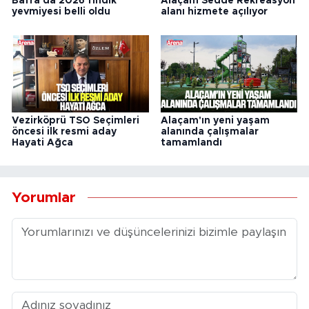
Bafra'da 2026 fındık
Alaçam Sedde Rekreasyon
yevmiyesi belli oldu
alanı hizmete açılıyor
Vezirköprü TSO Seçimleri
Alaçam'ın yeni yaşam
öncesi ilk resmi aday
alanında çalışmalar
Hayati Ağca
tamamlandı
Yorumlar