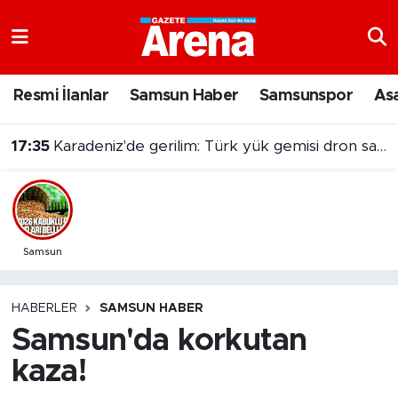
Nöbetçi Eczaneler
Resmi İlanlar
Samsun Haber
Samsunspor
As
Hava Durumu
17:35
Karadeniz'de gerilim: Türk yük gemisi dron saldırısına uğradı
Samsun Namaz Vakitleri
Trafik Durumu
Süper Lig Puan Durumu ve Fikstür
Samsun
Tüm Manşetler
HABERLER
SAMSUN HABER
Samsun'da korkutan
Son Dakika Haberleri
kaza!
Haber Arşivi