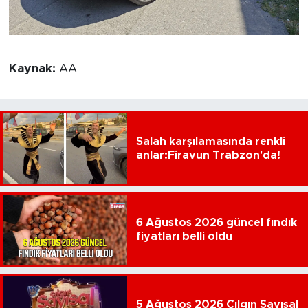
Kaynak:
AA
Salah karşılamasında renkli
anlar:Firavun Trabzon'da!
6 Ağustos 2026 güncel fındık
fiyatları belli oldu
5 Ağustos 2026 Çılgın Sayısal