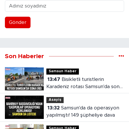
Gönder
Son Haberler
Samsun Haber
13:47
Bisikletli turistlerin
Karadeniz rotası Samsun'da sona
erdi
Asayiş
13:32
Samsun'da da operasyon
yapılmıştı! 149 şüpheliye dava
Samsun Haber