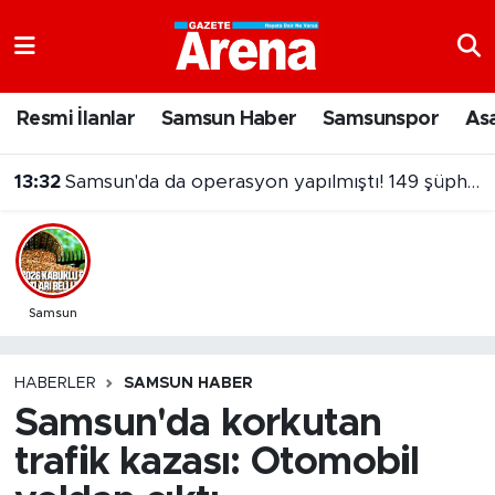
Nöbetçi Eczaneler
Resmi İlanlar
Samsun Haber
Samsunspor
As
Hava Durumu
13:32
Samsun'da da operasyon yapılmıştı! 149 şüpheliye dava
Samsun Namaz Vakitleri
Trafik Durumu
Süper Lig Puan Durumu ve Fikstür
Samsun
Tüm Manşetler
HABERLER
SAMSUN HABER
Samsun'da korkutan
Son Dakika Haberleri
trafik kazası: Otomobil
Haber Arşivi