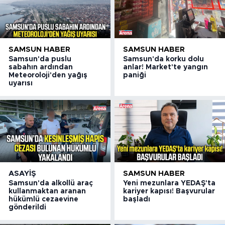
SAMSUN HABER
SAMSUN HABER
Samsun'da puslu
Samsun'da korku dolu
sabahın ardından
anlar! Market'te yangın
Meteoroloji'den yağış
paniği
uyarısı
ASAYIŞ
SAMSUN HABER
Samsun'da alkollü araç
Yeni mezunlara YEDAŞ'ta
kullanmaktan aranan
kariyer kapısı! Başvurular
hükümlü cezaevine
başladı
gönderildi