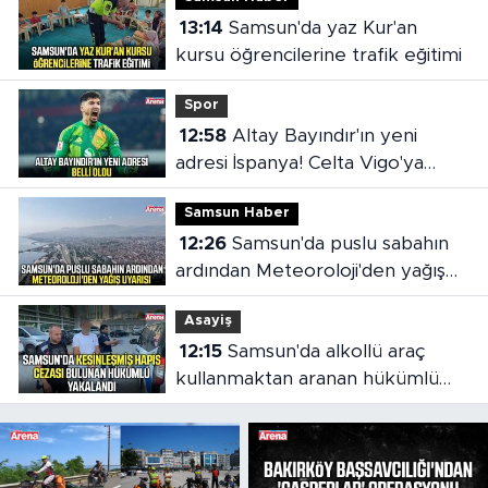
13:14
Samsun'da yaz Kur'an
kursu öğrencilerine trafik eğitimi
Spor
12:58
Altay Bayındır'ın yeni
adresi İspanya! Celta Vigo'ya
kiralandı
Samsun Haber
12:26
Samsun'da puslu sabahın
ardından Meteoroloji'den yağış
uyarısı
Asayiş
12:15
Samsun'da alkollü araç
kullanmaktan aranan hükümlü
cezaevine gönderildi