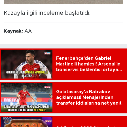
Kazayla ilgili inceleme başlatıldı.
Kaynak:
AA
Fenerbahçe'den Gabriel
Martinelli hamlesi! Arsenal'in
bonservis beklentisi ortaya
çıktı
Galatasaray'a Batrakov
açıklaması! Menajerinden
transfer iddialarına net yanıt