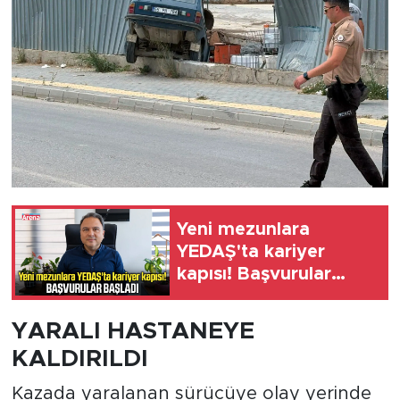
Yeni mezunlara
YEDAŞ'ta kariyer
kapısı! Başvurular
başladı
YARALI HASTANEYE
KALDIRILDI
Kazada yaralanan sürücüye olay yerinde