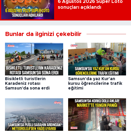
6 Ağustos 2026 Süper Loto
sonuçları açıklandı
Bunlar da ilginizi çekebilir
Bisikletli turistlerin
Samsun'da yaz Kur'an
Karadeniz rotası
kursu öğrencilerine trafik
Samsun'da sona erdi
eğitimi