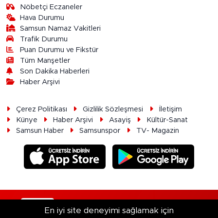
Nöbetçi Eczaneler
Hava Durumu
Samsun Namaz Vakitleri
Trafik Durumu
Puan Durumu ve Fikstür
Tüm Manşetler
Son Dakika Haberleri
Haber Arşivi
Çerez Politikası
Gizlilik Sözleşmesi
İletişim
Künye
Haber Arşivi
Asayiş
Kültür-Sanat
Samsun Haber
Samsunspor
TV- Magazin
RSS
Copyright © 2026. Her hakkı saklıdır.
En iyi site deneyimi sağlamak için