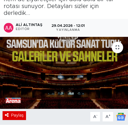
rotası sunuyor. Detayları sizler için
derledik...
ALI ALTINTAŞ
29.04.2026 - 12:01
EDITÖR
YAYINLANMA
Paylaş
-
+
A
A