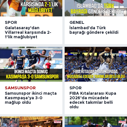
SPOR
GENEL
Galatasaray’dan
İslambad'da Türk
Villarreal karşısında 2-
bayrağı göndere çekildi
1’lik mağlubiyet
SAMSUNSPOR
SPOR
Samsunspor ikinci maçta
FIBA Kıtalararası Kupa
Kasımpaşa’ya 3-0
2026’da mücadele
mağlup oldu
edecek takımlar belli
oldu