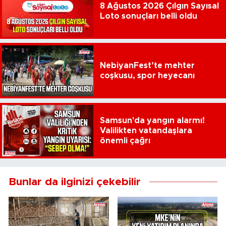
8 Ağustos 2026 Çılgın Sayısal
Loto sonuçları belli oldu
NebiyanFest’te mehter
coşkusu, spor heyecanı
Samsun'da yangın alarmı!
Valilikten vatandaşlara
önemli çağrı
Bunlar da ilginizi çekebilir