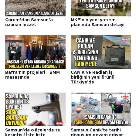
Çorum’dan Samsun’a
MKE’nin yeni yatırım
uzanan lezzet
planında Samsun detayı
Bafra'nın projeleri TBMM
CANiK ve Radian iş
masasında!
birliğinin yeni ürünü
Türkiye'de
Samsun'da o ilçelerde su
Samsun Canik'te tarihi
kesintisi! İşte liste
dönüşüm devam ediyor