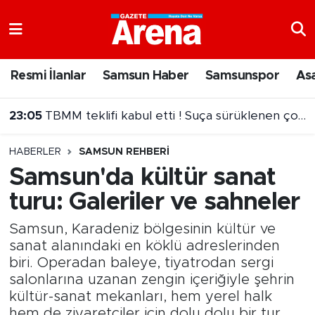
Nöbetçi Eczaneler
Resmi İlanlar
Samsun Haber
Samsunspor
As
Hava Durumu
23:05
TBMM teklifi kabul etti ! Suça sürüklenen çocuk ibaresi değişti
Samsun Namaz Vakitleri
HABERLER
SAMSUN REHBERI
Trafik Durumu
Samsun'da kültür sanat
turu: Galeriler ve sahneler
Süper Lig Puan Durumu ve Fikstür
Samsun, Karadeniz bölgesinin kültür ve
Tüm Manşetler
sanat alanındaki en köklü adreslerinden
biri. Operadan baleye, tiyatrodan sergi
Son Dakika Haberleri
salonlarına uzanan zengin içeriğiyle şehrin
kültür-sanat mekanları, hem yerel halk
Haber Arşivi
hem de ziyaretçiler için dolu dolu bir tur