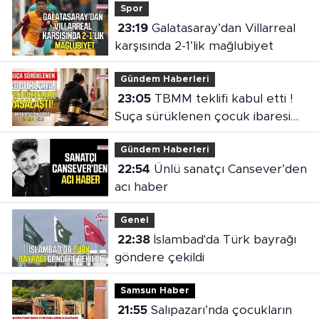
Spor
23:19
Galatasaray’dan Villarreal
karşısında 2-1’lik mağlubiyet
Gündem Haberleri
23:05
TBMM teklifi kabul etti !
Suça sürüklenen çocuk ibaresi
değişti
Gündem Haberleri
22:54
Ünlü sanatçı Cansever’den
acı haber
Genel
22:38
İslambad'da Türk bayrağı
göndere çekildi
Samsun Haber
21:55
Salıpazarı’nda çocukların