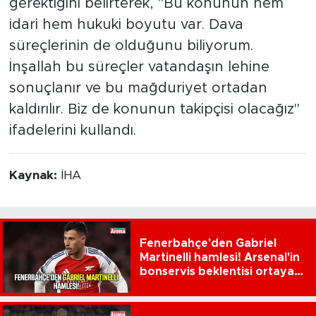
gerektiğini belirterek, "Bu konunun hem
idari hem hukuki boyutu var. Dava
süreçlerinin de olduğunu biliyorum.
İnşallah bu süreçler vatandaşın lehine
sonuçlanır ve bu mağduriyet ortadan
kaldırılır. Biz de konunun takipçisi olacağız"
ifadelerini kullandı.
Kaynak:
İHA
Fenerbahçe'den Gabriel
Martinelli hamlesi! Arsenal'in
bonservis beklentisi ortaya
çıktı