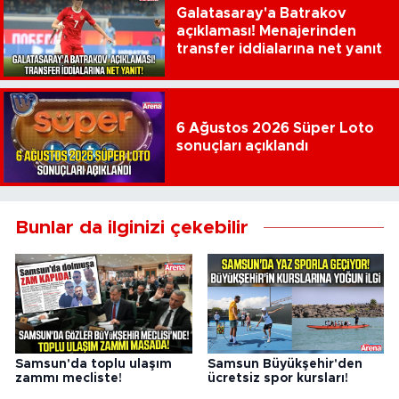
Galatasaray'a Batrakov
açıklaması! Menajerinden
transfer iddialarına net yanıt
6 Ağustos 2026 Süper Loto
sonuçları açıklandı
Bunlar da ilginizi çekebilir
Samsun'da toplu ulaşım
Samsun Büyükşehir'den
zammı mecliste!
ücretsiz spor kursları!