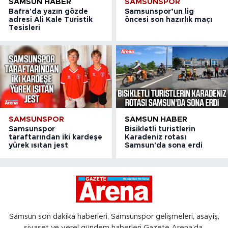
SAMSUN HABER
SAMSUNSPOR
Bafra'da yazın gözde
Samsunspor’un lig
adresi Ali Kale Turistik
öncesi son hazırlık maçı
Tesisleri
SAMSUNSPOR
SAMSUN HABER
Samsunspor
Bisikletli turistlerin
taraftarından iki kardeşe
Karadeniz rotası
yürek ısıtan jest
Samsun'da sona erdi
Samsun son dakika haberleri, Samsunspor gelişmeleri, asayiş,
siyaset ve yerel gündem haberleri Gazete Arena’da.