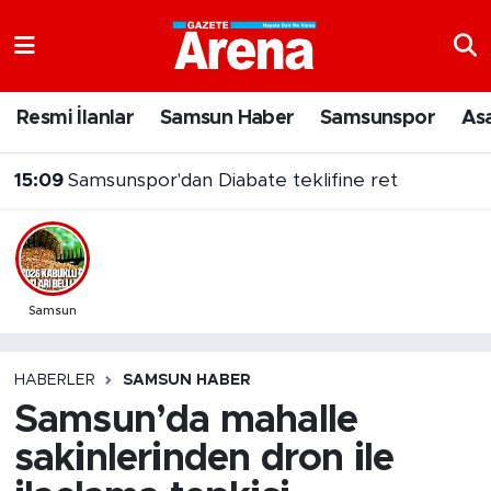
Nöbetçi Eczaneler
Resmi İlanlar
Samsun Haber
Samsunspor
As
Hava Durumu
15:09
Samsunspor'dan Diabate teklifine ret
Samsun Namaz Vakitleri
Trafik Durumu
Süper Lig Puan Durumu ve Fikstür
Samsun
Tüm Manşetler
HABERLER
SAMSUN HABER
Samsun’da mahalle
Son Dakika Haberleri
sakinlerinden dron ile
Haber Arşivi