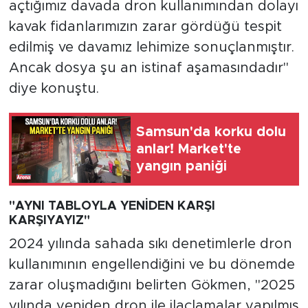
açtığımız davada dron kullanımından dolayı
kavak fidanlarımızın zarar gördüğü tespit
edilmiş ve davamız lehimize sonuçlanmıştır.
Ancak dosya şu an istinaf aşamasındadır"
diye konuştu.
Samsun'da korku dolu
anlar! Market'te
yangın paniği
"AYNI TABLOYLA YENİDEN KARŞI
KARŞIYAYIZ"
2024 yılında sahada sıkı denetimlerle dron
kullanımının engellendiğini ve bu dönemde
zarar oluşmadığını belirten Gökmen, "2025
yılında yeniden dron ile ilaçlamalar yapılmış