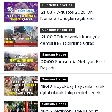
çıktı
Gündem Haberleri
21:03
7 Ağustos 2026 On
Numara sonuçları açıklandı
Gündem Haberleri
21:00
Türk bayraklı kuru yük
gemisi İHA saldırısına uğradı
Samsun Haber
20:00
Samsun'da Nebiyan Fest
Başladı
Samsun Haber
19:47
Büyükbaş hayvanlar artık
dijital olarak takip edilebilecek
Samsun Haber
18:55
Vezirköprü'de Kunduz