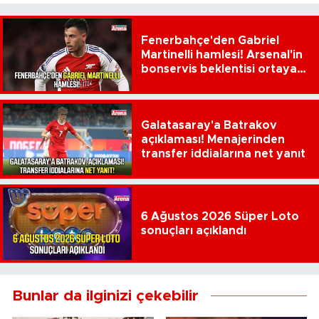
Fenerbahçe'den Gabriel
Martinelli hamlesi! Arsenal'in
bonservis beklentisi ortaya
çıktı
Galatasaray'a Batrakov
açıklaması! Menajerinden
transfer iddialarına net yanıt
6 Ağustos 2026 Süper Loto
sonuçları açıklandı
Bunlar da ilginizi çekebilir