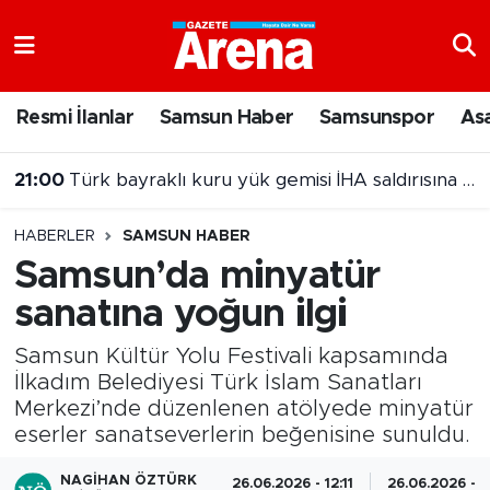
Nöbetçi Eczaneler
Resmi İlanlar
Samsun Haber
Samsunspor
As
21:00
Türk bayraklı kuru yük gemisi İHA saldırısına uğradı
Hava Durumu
20:00
Samsun'da Nebiyan Fest Başladı
Samsun Namaz Vakitleri
HABERLER
SAMSUN HABER
Trafik Durumu
Samsun’da minyatür
sanatına yoğun ilgi
Süper Lig Puan Durumu ve Fikstür
Samsun Kültür Yolu Festivali kapsamında
Tüm Manşetler
İlkadım Belediyesi Türk İslam Sanatları
Merkezi’nde düzenlenen atölyede minyatür
Son Dakika Haberleri
eserler sanatseverlerin beğenisine sunuldu.
Haber Arşivi
NAGIHAN ÖZTÜRK
26.06.2026 - 12:11
26.06.2026 - 1