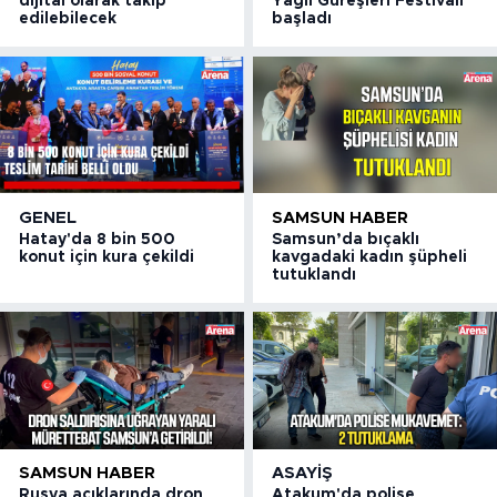
dijital olarak takip
Yağlı Güreşleri Festivali
edilebilecek
başladı
GENEL
SAMSUN HABER
Hatay'da 8 bin 500
Samsun’da bıçaklı
konut için kura çekildi
kavgadaki kadın şüpheli
tutuklandı
SAMSUN HABER
ASAYIŞ
Rusya açıklarında dron
Atakum'da polise