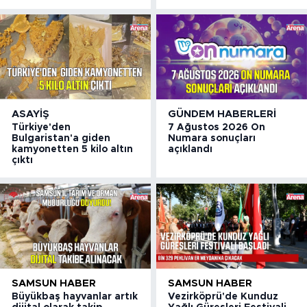
ASAYIŞ
GÜNDEM HABERLERI
Türkiye'den
7 Ağustos 2026 On
Bulgaristan'a giden
Numara sonuçları
kamyonetten 5 kilo altın
açıklandı
çıktı
SAMSUN HABER
SAMSUN HABER
Büyükbaş hayvanlar artık
Vezirköprü'de Kunduz