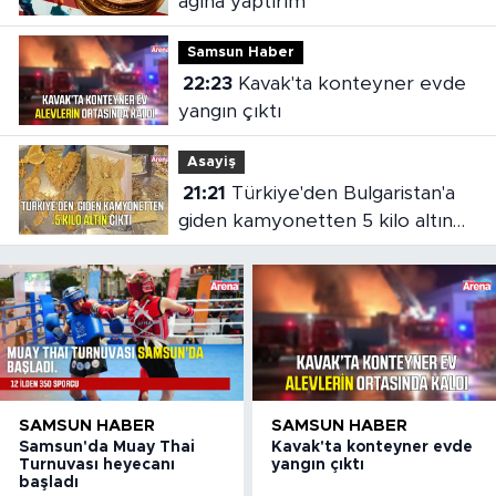
ağına yaptırım
Samsun Haber
22:23
Kavak'ta konteyner evde
yangın çıktı
Asayiş
21:21
Türkiye'den Bulgaristan'a
giden kamyonetten 5 kilo altın
çıktı
SAMSUN HABER
SAMSUN HABER
Samsun'da Muay Thai
Kavak'ta konteyner evde
Turnuvası heyecanı
yangın çıktı
başladı