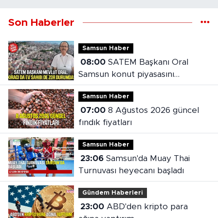
Son Haberler
Samsun Haber
08:00
SATEM Başkanı Oral
Samsun konut piyasasını
değerlendirdi
Samsun Haber
07:00
8 Ağustos 2026 güncel
fındık fiyatları
Samsun Haber
23:06
Samsun'da Muay Thai
Turnuvası heyecanı başladı
Gündem Haberleri
23:00
ABD'den kripto para