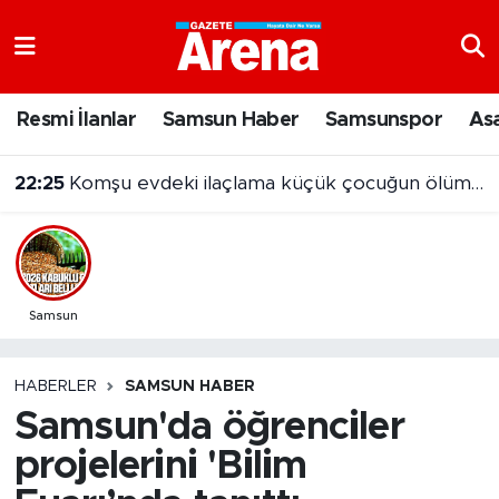
Nöbetçi Eczaneler
Resmi İlanlar
Samsun Haber
Samsunspor
As
Hava Durumu
22:25
Komşu evdeki ilaçlama küçük çocuğun ölümüne neden oldu
Samsun Namaz Vakitleri
Trafik Durumu
Süper Lig Puan Durumu ve Fikstür
Samsun
Tüm Manşetler
HABERLER
SAMSUN HABER
Samsun'da öğrenciler
Son Dakika Haberleri
projelerini 'Bilim
Haber Arşivi