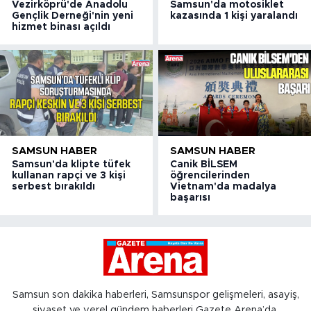
Vezirköprü'de Anadolu
Samsun'da motosiklet
Gençlik Derneği'nin yeni
kazasında 1 kişi yaralandı
hizmet binası açıldı
SAMSUN HABER
SAMSUN HABER
Samsun'da klipte tüfek
Canik BİLSEM
kullanan rapçi ve 3 kişi
öğrencilerinden
serbest bırakıldı
Vietnam'da madalya
başarısı
Samsun son dakika haberleri, Samsunspor gelişmeleri, asayiş,
siyaset ve yerel gündem haberleri Gazete Arena’da.