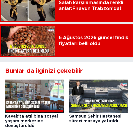
Salah karşılamasında renkli
anlar:Firavun Trabzon'da!
6 Ağustos 2026 güncel fındık
fiyatları belli oldu
Bunlar da ilginizi çekebilir
Kavak'ta atıl bina sosyal
Samsun Şehir Hastanesi
yaşam merkezine
süreci masaya yatırıldı
dönüştürüldü