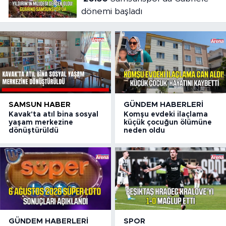
dönemi başladı
SAMSUN HABER
GÜNDEM HABERLERI
Kavak'ta atıl bina sosyal
Komşu evdeki ilaçlama
yaşam merkezine
küçük çocuğun ölümüne
dönüştürüldü
neden oldu
GÜNDEM HABERLERI
SPOR