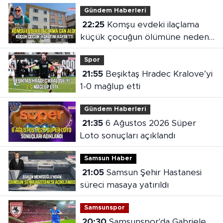
Gündem Haberleri
22:25
Komşu evdeki ilaçlama
küçük çocuğun ölümüne neden
oldu
Spor
21:55
Beşiktaş Hradec Kralove’yi
1-0 mağlup etti
Gündem Haberleri
21:35
6 Ağustos 2026 Süper
Loto sonuçları açıklandı
Samsun Haber
21:05
Samsun Şehir Hastanesi
süreci masaya yatırıldı
Samsunspor
20:30
Samsunspor'da Gabriele