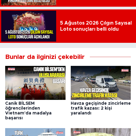
5 Ağustos 2026 Çılgın Sayısal
Loto sonuçları belli oldu
Bunlar da ilginizi çekebilir
Canik BİLSEM
Havza geçişinde zincirleme
öğrencilerinden
trafik kazası: 2 kişi
Vietnam'da madalya
yaralandı
başarısı