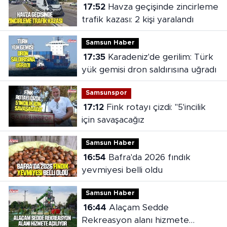
17:52
Havza geçişinde zincirleme
trafik kazası: 2 kişi yaralandı
Samsun Haber
17:35
Karadeniz'de gerilim: Türk
yük gemisi dron saldırısına uğradı
Samsunspor
17:12
Fink rotayı çizdi: "5'incilik
için savaşacağız
Samsun Haber
16:54
Bafra'da 2026 fındık
yevmiyesi belli oldu
Samsun Haber
16:44
Alaçam Sedde
Rekreasyon alanı hizmete