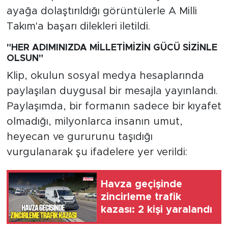
ayağa dolaştırıldığı görüntülerle A Milli
Takım'a başarı dilekleri iletildi.
"HER ADIMINIZDA MİLLETİMİZİN GÜCÜ SİZİNLE
OLSUN"
Klip, okulun sosyal medya hesaplarında
paylaşılan duygusal bir mesajla yayınlandı.
Paylaşımda, bir formanın sadece bir kıyafet
olmadığı, milyonlarca insanın umut,
heyecan ve gururunu taşıdığı
vurgulanarak şu ifadelere yer verildi:
Havza geçişinde
zincirleme trafik
kazası: 2 kişi yaralandı