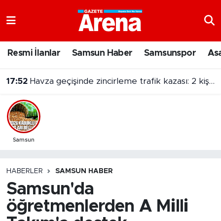
Nöbetçi Eczaneler
Resmi İlanlar
Samsun Haber
Samsunspor
As
Hava Durumu
17:52
Havza geçişinde zincirleme trafik kazası: 2 kişi yaralandı
Samsun Namaz Vakitleri
Trafik Durumu
Süper Lig Puan Durumu ve Fikstür
Samsun
Tüm Manşetler
HABERLER
SAMSUN HABER
Samsun'da
Son Dakika Haberleri
öğretmenlerden A Milli
Haber Arşivi