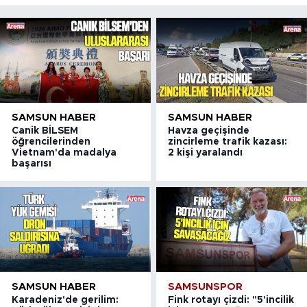
açılıyor
SAMSUN HABER
SAMSUN HABER
Canik BİLSEM
Havza geçişinde
öğrencilerinden
zincirleme trafik kazası:
Vietnam'da madalya
2 kişi yaralandı
başarısı
SAMSUN HABER
SAMSUNSPOR
Karadeniz'de gerilim:
Fink rotayı çizdi: "5'incilik