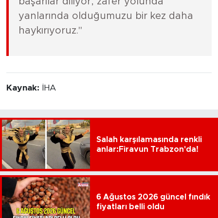
başarılar diliyor, zafer yolunda
yanlarında olduğumuzu bir kez daha
haykırıyoruz."
Kaynak:
İHA
Salah karşılamasında renkli
anlar:Firavun Trabzon'da!
6 Ağustos 2026 güncel fındık
fiyatları belli oldu