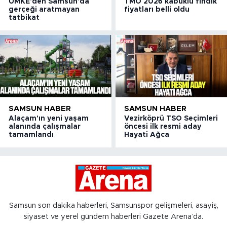
UMKE'den Samsun'da
TMO 2026 kabuklu fındık
gerçeği aratmayan
fiyatları belli oldu
tatbikat
SAMSUN HABER
SAMSUN HABER
Alaçam'ın yeni yaşam
Vezirköprü TSO Seçimleri
alanında çalışmalar
öncesi ilk resmi aday
tamamlandı
Hayati Ağca
Samsun son dakika haberleri, Samsunspor gelişmeleri, asayiş,
siyaset ve yerel gündem haberleri Gazete Arena’da.