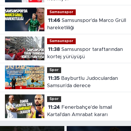
Samsunspor
11:46
Samsunspor'da Marco Grüll
hareketliliği
Samsunspor
11:38
Samsunspor taraftarından
kortej yürüyüşü
Spor
11:35
Bayburtlu Judoculardan
Samsun'da derece
Spor
11:24
Fenerbahçe'de İsmail
Kartal'dan Amrabat kararı