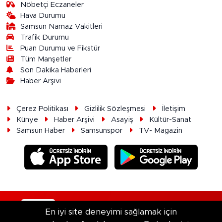
Nöbetçi Eczaneler
Hava Durumu
Samsun Namaz Vakitleri
Trafik Durumu
Puan Durumu ve Fikstür
Tüm Manşetler
Son Dakika Haberleri
Haber Arşivi
Çerez Politikası
Gizlilik Sözleşmesi
İletişim
Künye
Haber Arşivi
Asayiş
Kültür-Sanat
Samsun Haber
Samsunspor
TV- Magazin
RSS
Copyright © 2026. Her hakkı saklıdır.
En iyi site deneyimi sağlamak için