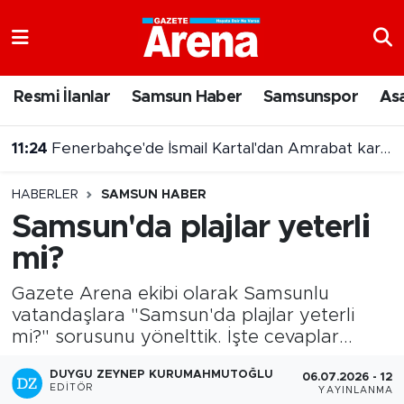
Nöbetçi Eczaneler
Resmi İlanlar
Samsun Haber
Samsunspor
As
Hava Durumu
11:24
Fenerbahçe'de İsmail Kartal'dan Amrabat kararı
Samsun Namaz Vakitleri
HABERLER
SAMSUN HABER
Trafik Durumu
Samsun'da plajlar yeterli
mi?
Süper Lig Puan Durumu ve Fikstür
Gazete Arena ekibi olarak Samsunlu
Tüm Manşetler
vatandaşlara "Samsun'da plajlar yeterli
mi?" sorusunu yönelttik. İşte cevaplar...
Son Dakika Haberleri
DUYGU ZEYNEP KURUMAHMUTOĞLU
06.07.2026 - 12:2
Haber Arşivi
EDITÖR
YAYINLANMA