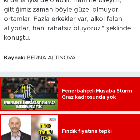
ki daha iyisi de olabilir. Hani ne bileyim,
gittiğimiz zaman böyle güzel olmuyor
ortamlar. Fazla erkekler var, alkol falan
alıyorlar, hani rahatsız oluyoruz." şeklinde
konuştu.
Kaynak:
BERNA ALTINOVA
Fenerbahçeli Musaba Sturm
Graz kadrosunda yok
Fındık fiyatına tepki