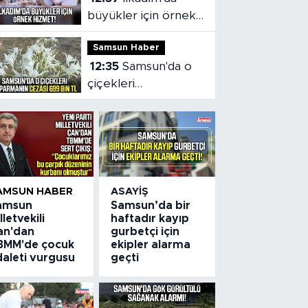
büyükler için örnek
hizmet!
Samsun Haber
12:35
Samsun'da o
çiçekleri
koparmanın cezası
699 bin TL
AMSUN HABER
ASAYIŞ
amsun
Samsun’da bir
lletvekili
haftadır kayıp
an'dan
gurbetçi için
BMM'de çocuk
ekipler alarma
daleti vurgusu
geçti