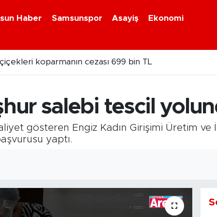
sun Haber
Samsunspor
Asayiş
Ekonomi
ülü arabaya gizlenmiş uyuşturucu bulundu
ur salebi tescil yolun
liyet gösteren Engiz Kadın Girişimi Üretim ve 
 başvurusu yaptı.
S