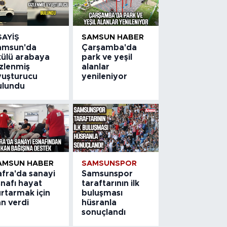
SAYIŞ
SAMSUN HABER
amsun'da
Çarşamba'da
külü arabaya
park ve yeşil
izlenmiş
alanlar
yuşturucu
yenileniyor
ulundu
AMSUN HABER
SAMSUNSPOR
afra'da sanayi
Samsunspor
snafı hayat
taraftarının ilk
rtarmak için
buluşması
n verdi
hüsranla
sonuçlandı