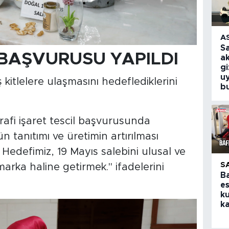
A
S
 BAŞVURUSU YAPILDI
a
g
u
kitlelere ulaşmasını hedeflediklerini
b
rafi işaret tescil başvurusunda
 tanıtımı ve üretimin artırılması
Hedefimiz, 19 Mayıs salebini ulusal ve
S
marka haline getirmek." ifadelerini
B
e
ku
ka