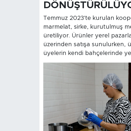
DÖNÜŞTÜRÜLÜY
Temmuz 2023'te kurulan koopera
marmelat, sirke, kurutulmuş me
üretiliyor. Ürünler yerel pazar
üzerinden satışa sunulurken, ü
üyelerin kendi bahçelerinde yeti