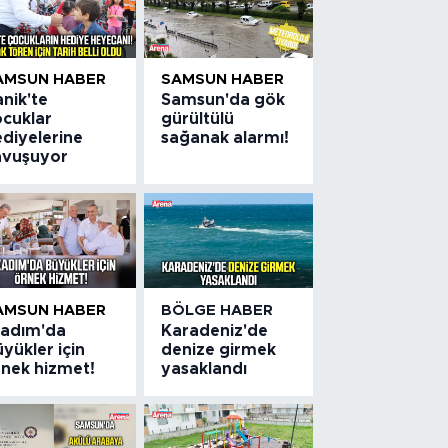
AMSUN HABER
SAMSUN HABER
nik'te
Samsun'da gök
ocuklar
gürültülü
ediyelerine
sağanak alarmı!
avuşuyor
AMSUN HABER
BÖLGE HABER
lkadım'da
Karadeniz'de
yükler için
denize girmek
rnek hizmet!
yasaklandı