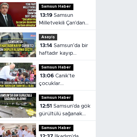
Samsun Haber
13:19
Samsun
Milletvekili Çan'dan
TBMM'de çocuk
Asayiş
adaleti vurgusu
13:14
Samsun’da bir
haftadır kayıp
gurbetçi için ekipler
Samsun Haber
alarma geçti
13:06
Canik'te
çocuklar
hediyelerine
Samsun Haber
kavuşuyor
12:51
Samsun'da gök
gürültülü sağanak
alarmı!
Samsun Haber
12:37
İlkadım'da