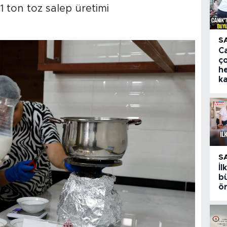
 1 ton toz salep üretimi
S
Ca
ç
h
k
S
İ
bü
ö