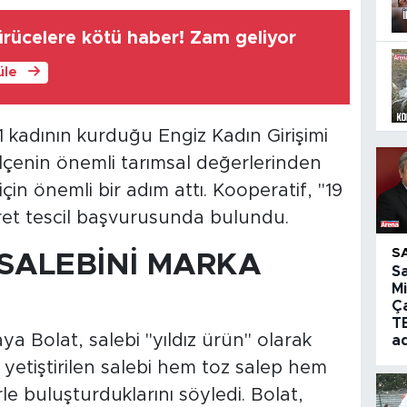
rücelere kötü haber! Zam geliyor
üle
1 kadının kurduğu Engiz Kadın Girişimi
ilçenin önemli tarımsal değerlerinden
için önemli bir adım attı. Kooperatif, "19
aret tescil başvurusunda bulundu.
S
 SALEBİNİ MARKA
S
Mi
Ç
T
a Bolat, salebi "yıldız ürün" olarak
a
de yetiştirilen salebi hem toz salep hem
rle buluşturduklarını söyledi. Bolat,