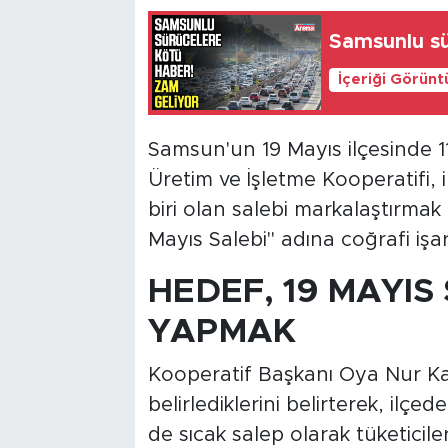
Samsunlu sü
İçeriği Görünt
Samsun'un 19 Mayıs ilçesinde 1
Üretim ve İşletme Kooperatifi, 
biri olan salebi markalaştırmak 
Mayıs Salebi" adına coğrafi iş
HEDEF, 19 MAYIS
YAPMAK
Kooperatif Başkanı Oya Nur Kay
belirlediklerini belirterek, ilçe
de sıcak salep olarak tüketicile