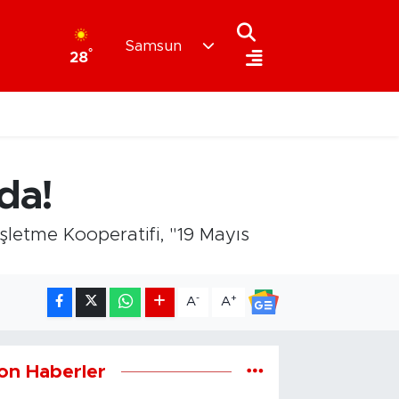
Samsun
°
28
da!
İşletme Kooperatifi, "19 Mayıs
-
+
A
A
on Haberler