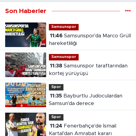
Son Haberler
Samsunspor
11:46
Samsunspor'da Marco Grüll
hareketliliği
Samsunspor
11:38
Samsunspor taraftarından
kortej yürüyüşü
Spor
11:35
Bayburtlu Judoculardan
Samsun'da derece
Spor
11:24
Fenerbahçe'de İsmail
Kartal'dan Amrabat kararı