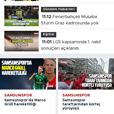
Gündem Haberleri
11:12
Fenerbahçeli Musaba
Sturm Graz kadrosunda yok
Eğitim
11:01
LGS kapsamında 1. nakil
sonuçları açıklandı
SAMSUNSPOR
SAMSUNSPOR
Samsunspor'da Marco
Samsunspor
Grüll hareketliliği
taraftarından kortej
yürüyüşü