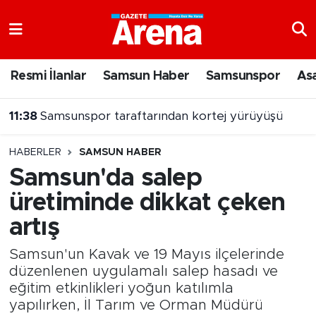
Nöbetçi Eczaneler
Resmi İlanlar
Samsun Haber
Samsunspor
As
Hava Durumu
11:38
Samsunspor taraftarından kortej yürüyüşü
Samsun Namaz Vakitleri
HABERLER
SAMSUN HABER
Trafik Durumu
Samsun'da salep
üretiminde dikkat çeken
Süper Lig Puan Durumu ve Fikstür
artış
Tüm Manşetler
Samsun'un Kavak ve 19 Mayıs ilçelerinde
Son Dakika Haberleri
düzenlenen uygulamalı salep hasadı ve
eğitim etkinlikleri yoğun katılımla
yapılırken, İl Tarım ve Orman Müdürü
Haber Arşivi