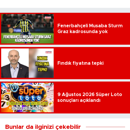
Fenerbahçeli Musaba Sturm
Graz kadrosunda yok
Fındık fiyatına tepki
9 Ağustos 2026 Süper Loto
sonuçları açıklandı
Bunlar da ilginizi çekebilir