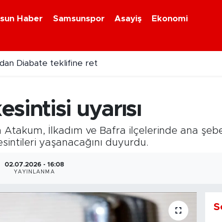
sun Haber
Samsunspor
Asayiş
Ekonomi
an Diabate teklifine ret
sintisi uyarısı
akum, İlkadım ve Bafra ilçelerinde ana şebeke
esintileri yaşanacağını duyurdu.
02.07.2026 - 16:08
YAYINLANMA
S