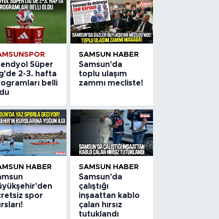
AMSUNSPOR
SAMSUN HABER
rendyol Süper
Samsun'da
g'de 2-3. hafta
toplu ulaşım
ogramları belli
zammı mecliste!
ldu
AMSUN HABER
SAMSUN HABER
amsun
Samsun'da
üyükşehir'den
çalıştığı
retsiz spor
inşaattan kablo
rsları!
çalan hırsız
tutuklandı