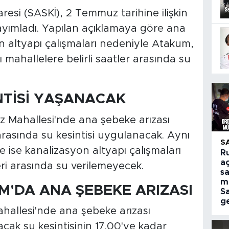
esi (SASKİ), 2 Temmuz tarihine ilişkin
yayımladı. Yapılan açıklamaya göre ana
on altyapı çalışmaları nedeniyle Atakum,
ı mahallelere belirli saatler arasında su
NTİSİ YAŞANACAK
z Mahallesi'nde ana şebeke arızası
arasında su kesintisi uygulanacak. Aynı
S
e ise kanalizasyon altyapı çalışmaları
R
aç
eri arasında su verilemeyecek.
sa
m
M'DA ANA ŞEBEKE ARIZASI
S
ge
ahallesi'nde ana şebeke arızası
cak su kesintisinin 17.00'ye kadar