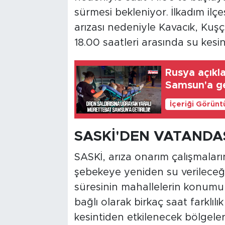
sürmesi bekleniyor. İlkadım i
arızası nedeniyle Kavacık, Kuşç
18.00 saatleri arasında su kesint
Rusya açıkla
Samsun'a get
İçeriği Görünt
SASKİ'DEN VATANDA
SASKİ, arıza onarım çalışmala
şebekeye yeniden su verilece
süresinin mahallelerin konumu
bağlı olarak birkaç saat farklılı
kesintiden etkilenecek bölgele