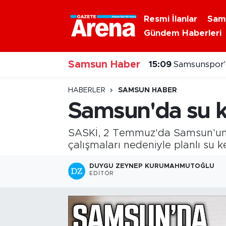
Resmi İlanlar
Sam
Gündem Haberleri
Nöbetçi Eczaneler
Samsun Haber
Hava Durumu
15:09
Samsunspor'd
Samsun Namaz Vakitleri
HABERLER
SAMSUN HABER
Samsun'da su ke
Trafik Durumu
SASKİ, 2 Temmuz'da Samsun'un At
Süper Lig Puan Durumu ve Fikstür
çalışmaları nedeniyle planlı su k
Tüm Manşetler
DUYGU ZEYNEP KURUMAHMUTOĞLU
EDITÖR
Son Dakika Haberleri
Haber Arşivi