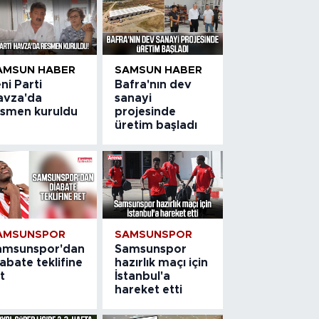
AMSUN HABER
SAMSUN HABER
ni Parti
Bafra'nın dev
avza'da
sanayi
esmen kuruldu
projesinde
üretim başladı
AMSUNSPOR
SAMSUNSPOR
amsunspor'dan
Samsunspor
abate teklifine
hazırlık maçı için
t
İstanbul'a
hareket etti