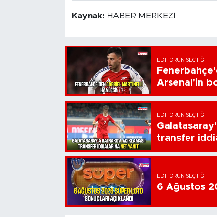
Kaynak:
HABER MERKEZİ
EDITÖRÜN SEÇTIĞI
Fenerbahçe'd
Arsenal'in bo
EDITÖRÜN SEÇTIĞI
Galatasaray'
transfer iddi
EDITÖRÜN SEÇTIĞI
6 Ağustos 20