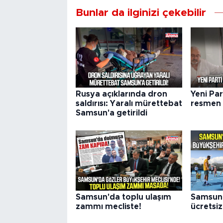
Bunlar da ilginizi çekebilir
Rusya açıklarında dron
Yeni Pa
saldırısı: Yaralı mürettebat
resmen 
Samsun'a getirildi
Samsun'da toplu ulaşım
Samsun 
zammı mecliste!
ücretsiz