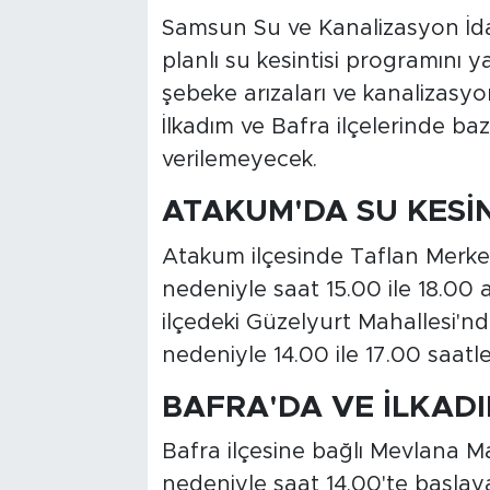
Samsun Su ve Kanalizasyon İdar
planlı su kesintisi programını 
şebeke arızaları ve kanalizasy
İlkadım ve Bafra ilçelerinde baz
verilemeyecek.
ATAKUM'DA SU KESİ
Atakum ilçesinde Taflan Merke
nedeniyle saat 15.00 ile 18.00 
ilçedeki Güzelyurt Mahallesi'nd
nedeniyle 14.00 ile 17.00 saatl
BAFRA'DA VE İLKADI
Bafra ilçesine bağlı Mevlana M
nedeniyle saat 14.00'te başlaya