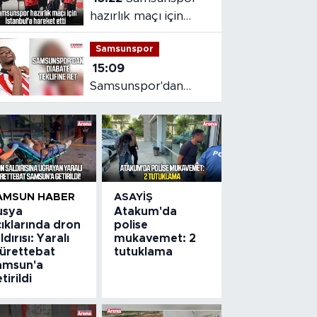
hazırlık maçı için
İstanbul'a hareket
Samsunspor
etti
15:09
Samsunspor'dan
Diabate teklifine ret
AMSUN HABER
ASAYIŞ
usya
Atakum'da
ıklarında dron
polise
ldırısı: Yaralı
mukavemet: 2
ürettebat
tutuklama
amsun'a
tirildi