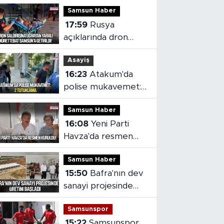
Samsun Haber
17:59
Rusya
açıklarında dron
saldırısı: Yaralı
Asayiş
mürettebat
16:23
Atakum'da
Samsun'a getirildi
polise mukavemet:
2 tutuklama
Samsun Haber
16:08
Yeni Parti
Havza'da resmen
kuruldu
Samsun Haber
15:50
Bafra'nın dev
sanayi projesinde
üretim başladı
Samsunspor
15:22
Samsunspor