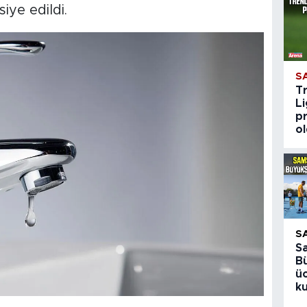
iye edildi.
S
T
Li
pr
o
S
S
B
üc
ku