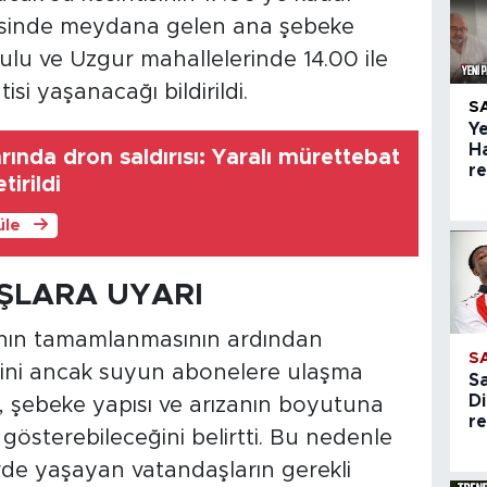
lçesinde meydana gelen ana şebeke
ulu ve Uzgur mahallelerinde 14.00 ile
isi yaşanacağı bildirildi.
S
Ye
H
rında dron saldırısı: Yaralı mürettebat
r
irildi
üle
ŞLARA UYARI
rının tamamlanmasının ardından
S
ğini ancak suyun abonelere ulaşma
S
Di
, şebeke yapısı ve arızanın boyutuna
re
k gösterebileceğini belirtti. Bu nedenle
rde yaşayan vatandaşların gerekli