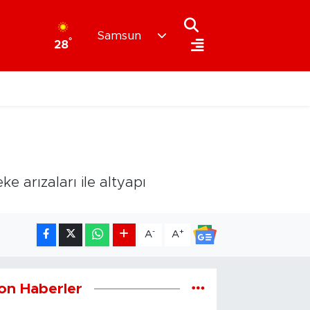
Samsun
°
28
 arızaları ile altyapı
-
+
A
A
on Haberler