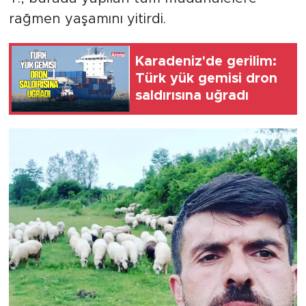
rağmen yaşamını yitirdi.
Karadeniz'de gerilim:
Türk yük gemisi dron
saldırısına uğradı