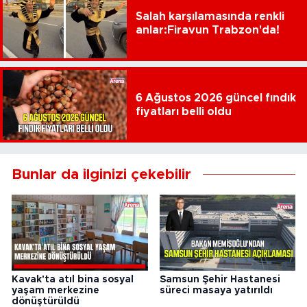
Salah karşılamasında renkli
anlar:Firavun Trabzon'da!
6 Ağustos 2026 güncel fındık
fiyatları belli oldu
Bunlar da ilginizi çekebilir
Kavak'ta atıl bina sosyal
Samsun Şehir Hastanesi
yaşam merkezine
süreci masaya yatırıldı
dönüştürüldü