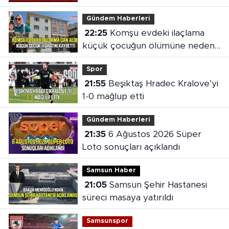
Gündem Haberleri
22:25
Komşu evdeki ilaçlama
küçük çocuğun ölümüne neden
oldu
Spor
21:55
Beşiktaş Hradec Kralove’yi
1-0 mağlup etti
Gündem Haberleri
21:35
6 Ağustos 2026 Süper
Loto sonuçları açıklandı
Samsun Haber
21:05
Samsun Şehir Hastanesi
süreci masaya yatırıldı
Samsunspor