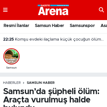
Nöbetçi Eczaneler
Resmi İlanlar
Samsun Haber
Samsunspor
As
Hava Durumu
22:25
Komşu evdeki ilaçlama küçük çocuğun ölümüne neden oldu
Samsun Namaz Vakitleri
Trafik Durumu
Süper Lig Puan Durumu ve Fikstür
Samsun
Tüm Manşetler
HABERLER
SAMSUN HABER
Samsun’da şüpheli ölüm:
Son Dakika Haberleri
Araçta vurulmuş halde
Haber Arşivi