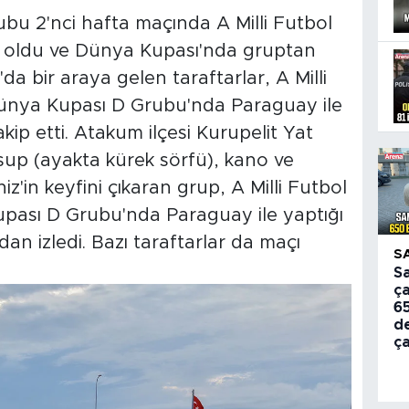
u 2'nci hafta maçında A Milli Futbol
p oldu ve Dünya Kupası'nda gruptan
da bir araya gelen taraftarlar, A Milli
Dünya Kupası D Grubu'nda Paraguay ile
ip etti. Atakum ilçesi Kurupelit Yat
sup (ayakta kürek sörfü), kano ve
iz'in keyfini çıkaran grup, A Milli Futbol
pası D Grubu'nda Paraguay ile yaptığı
an izledi. Bazı taraftarlar da maçı
S
S
ça
6
d
ça