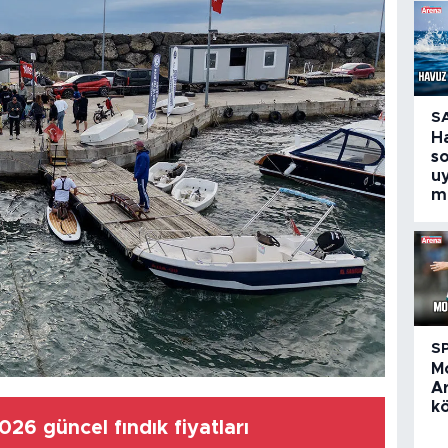
S
H
so
uy
m
S
M
A
k
26 güncel fındık fiyatları