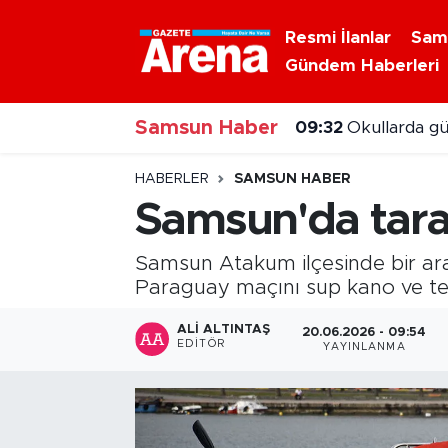
Resmi İlanlar
Sam
Gündem Haberleri
Nöbetçi Eczaneler
09:32
Okullarda gü
Samsun Haber
Hava Durumu
09:16
Samsun açıkl
Samsun Namaz Vakitleri
HABERLER
SAMSUN HABER
Samsun'da taraf
Trafik Durumu
Samsun Atakum ilçesinde bir ara
Süper Lig Puan Durumu ve Fikstür
Paraguay maçını sup kano ve tek
Tüm Manşetler
ALI ALTINTAŞ
20.06.2026 - 09:54
EDITÖR
YAYINLANMA
Son Dakika Haberleri
Haber Arşivi