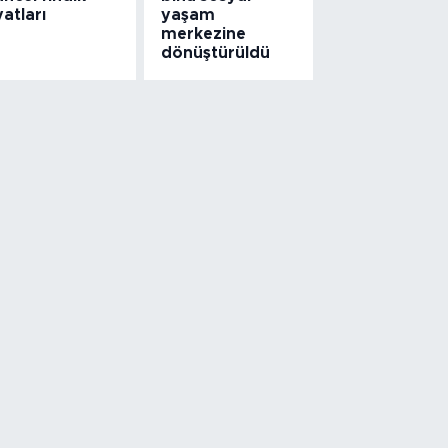
yatları
yaşam
merkezine
dönüştürüldü