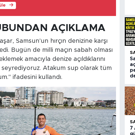
üle
UBUNDAN AÇIKLAMA
şar, Samsun'un hırçın denizine karşı
ledi. Bugün de milli maçın sabah olması
S
klemek amacıyla denize açıldıklarını
S
aç
ı seyrediyoruz. Atakum sup olarak tüm
pe
d
." ifadesini kullandı.
S
7
gü