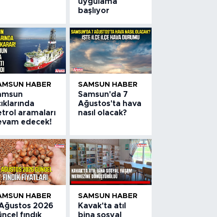
uygulama
başlıyor
AMSUN HABER
SAMSUN HABER
amsun
Samsun'da 7
ıklarında
Ağustos'ta hava
trol aramaları
nasıl olacak?
evam edecek!
AMSUN HABER
SAMSUN HABER
 Ağustos 2026
Kavak'ta atıl
ncel fındık
bina sosyal