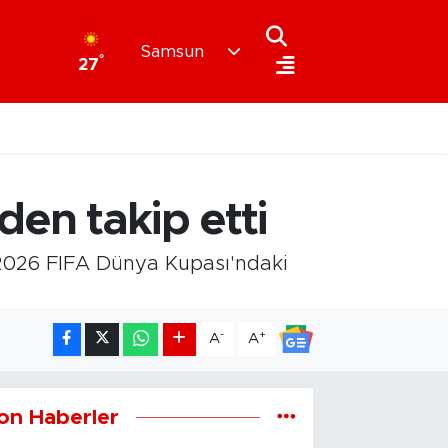
Samsun
°
27
den takip etti
n 2026 FIFA Dünya Kupası'ndaki
-
+
A
A
on Haberler