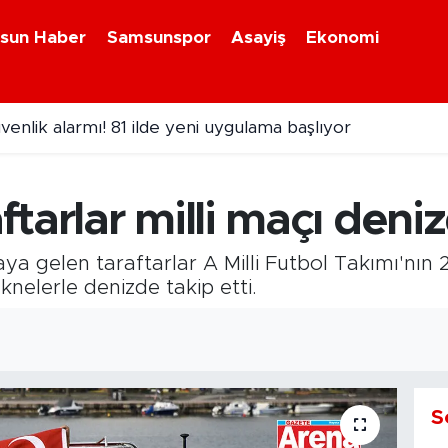
sun Haber
Samsunspor
Asayiş
Ekonomi
venlik alarmı! 81 ilde yeni uygulama başlıyor
arında petrol aramaları devam edecek!
tarlar milli maçı deniz
ya gelen taraftarlar A Milli Futbol Takımı'nı
nelerle denizde takip etti.
S