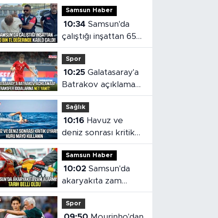
Samsun Haber
10:34
Samsun'da
çalıştığı inşattan 650
bin TL değerinde
Spor
kablo çaldı!
10:25
Galatasaray'a
Batrakov açıklaması!
Menajerinden
Sağlık
transfer iddialarına
10:16
Havuz ve
net yanıt
deniz sonrası kritik
uyarı! Kuru mayo
Samsun Haber
kullanın
10:02
Samsun'da
akaryakıta zam
alarmı! Tarih belli
Spor
oldu
09:50
Mourinho'dan