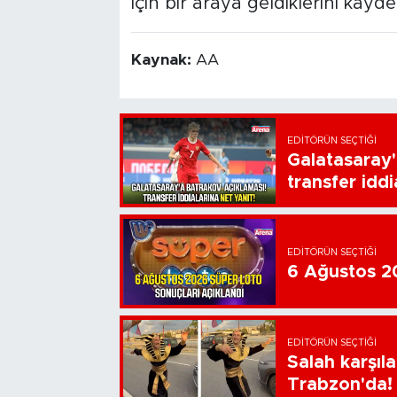
için bir araya geldiklerini kaydet
Kaynak:
AA
EDITÖRÜN SEÇTIĞI
Galatasaray'
transfer iddi
EDITÖRÜN SEÇTIĞI
6 Ağustos 20
EDITÖRÜN SEÇTIĞI
Salah karşıl
Trabzon'da!