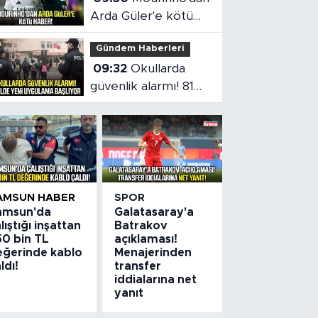
Arda Güler'e kötü
haber!
Gündem Haberleri
09:32
Okullarda
güvenlik alarmı! 81
ilde yeni uygulama
başlıyor
AMSUN HABER
SPOR
amsun'da
Galatasaray'a
lıştığı inşattan
Batrakov
50 bin TL
açıklaması!
eğerinde kablo
Menajerinden
ldı!
transfer
iddialarına net
yanıt