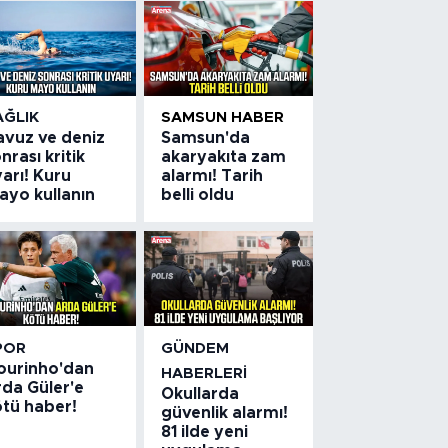
AĞLIK
SAMSUN HABER
avuz ve deniz
Samsun'da
nrası kritik
akaryakıta zam
arı! Kuru
alarmı! Tarih
ayo kullanın
belli oldu
POR
GÜNDEM
ourinho'dan
HABERLERI
rda Güler'e
Okullarda
ötü haber!
güvenlik alarmı!
81 ilde yeni