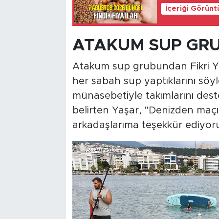
İçeriği Görünt
ATAKUM SUP GR
Atakum sup grubundan Fikri Ya
her sabah sup yaptıklarını söy
münasebetiyle takımlarını deste
belirten Yaşar, "Denizden maç
arkadaşlarıma teşekkür ediyorum