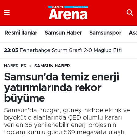
Nöbetçi Eczaneler
Resmi İlanlar
Samsun Haber
Samsunspor
As
Hava Durumu
22:14
Samsun 144 milyar TL'lik yatırımla gelişmeye devam ediyor
Samsun Namaz Vakitleri
HABERLER
SAMSUN HABER
Trafik Durumu
Samsun'da temiz enerji
yatırımlarında rekor
Süper Lig Puan Durumu ve Fikstür
büyüme
Tüm Manşetler
Samsun'da, rüzgar, güneş, hidroelektrik ve
Son Dakika Haberleri
biyokütle alanlarında ÇED olumlu kararı
verilen 35 yenilenebilir enerji projesinin
toplam kurulu gücü 569 megavata ulaştı.
Haber Arşivi