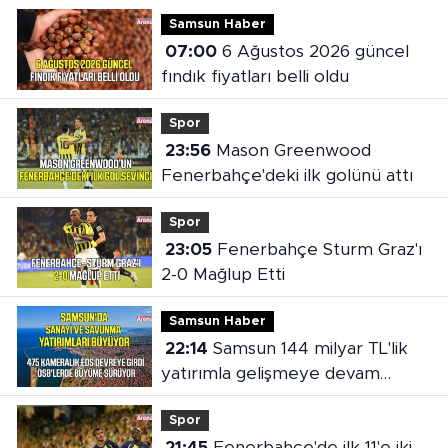
Samsun Haber
07:00
6 Ağustos 2026 güncel
fındık fiyatları belli oldu
Spor
23:56
Mason Greenwood
Fenerbahçe'deki ilk golünü attı
Spor
23:05
Fenerbahçe Sturm Graz'ı
2-0 Mağlup Etti
Samsun Haber
22:14
Samsun 144 milyar TL'lik
yatırımla gelişmeye devam
ediyor
Spor
21:45
Fenerbahçe'de ilk 11'e iki