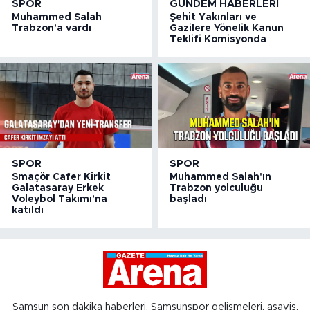
SPOR
GÜNDEM HABERLERI
Muhammed Salah
Şehit Yakınları ve
Trabzon'a vardı
Gazilere Yönelik Kanun
Teklifi Komisyonda
SPOR
SPOR
Smaçör Cafer Kirkit
Muhammed Salah'ın
Galatasaray Erkek
Trabzon yolculuğu
Voleybol Takımı'na
başladı
katıldı
Samsun son dakika haberleri, Samsunspor gelişmeleri, asayiş,