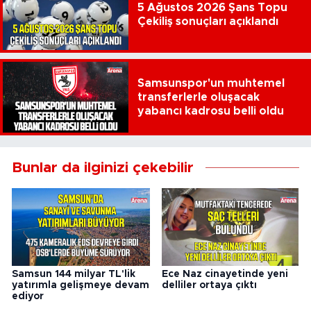
5 Ağustos 2026 Şans Topu
Çekiliş sonuçları açıklandı
Samsunspor'un muhtemel
transferlerle oluşacak
yabancı kadrosu belli oldu
Bunlar da ilginizi çekebilir
Samsun 144 milyar TL'lik
Ece Naz cinayetinde yeni
yatırımla gelişmeye devam
delliler ortaya çıktı
ediyor