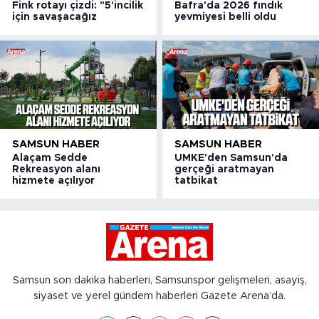
Fink rotayı çizdi: "5'incilik
Bafra'da 2026 fındık
için savaşacağız
yevmiyesi belli oldu
SAMSUN HABER
SAMSUN HABER
Alaçam Sedde
UMKE'den Samsun'da
Rekreasyon alanı
gerçeği aratmayan
hizmete açılıyor
tatbikat
Samsun son dakika haberleri, Samsunspor gelişmeleri, asayiş,
siyaset ve yerel gündem haberleri Gazete Arena’da.