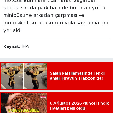
motosikletin hafif ticari aracı sağından
geçtiği sırada park halinde bulunan yolcu
minibüsüne arkadan çarpması ve
motosiklet sürücüsünün yola savrulma anı
yer aldı.
Kaynak:
İHA
Salah karşılamasında renkli
anlar:Firavun Trabzon'da!
6 Ağustos 2026 güncel fındık
fiyatları belli oldu