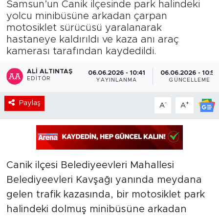
Samsun’un Canik ilçesinde park halindeki
yolcu minibüsüne arkadan çarpan
motosiklet sürücüsü yaralanarak
hastaneye kaldırıldı ve kaza anı araç
kamerası tarafından kaydedildi.
ALI ALTINTAŞ
06.06.2026 - 10:41
06.06.2026 - 10:5
EDITÖR
YAYINLANMA
GÜNCELLEME
Paylaş
-
+
A
A
Canik ilçesi Belediyeevleri Mahallesi
Belediyeevleri Kavşağı yanında meydana
gelen trafik kazasında, bir motosiklet park
halindeki dolmuş minibüsüne arkadan