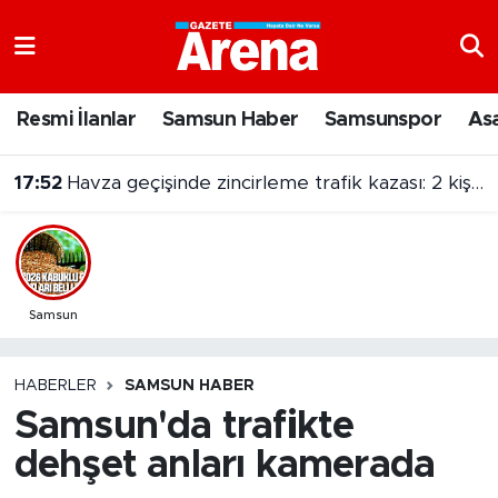
Nöbetçi Eczaneler
Resmi İlanlar
Samsun Haber
Samsunspor
As
Hava Durumu
17:52
Havza geçişinde zincirleme trafik kazası: 2 kişi yaralandı
Samsun Namaz Vakitleri
17:35
Karadeniz'de gerilim: Türk yük gemisi dron saldırısına uğradı
Trafik Durumu
Süper Lig Puan Durumu ve Fikstür
Samsun
Tüm Manşetler
HABERLER
SAMSUN HABER
Samsun'da trafikte
Son Dakika Haberleri
dehşet anları kamerada
Haber Arşivi