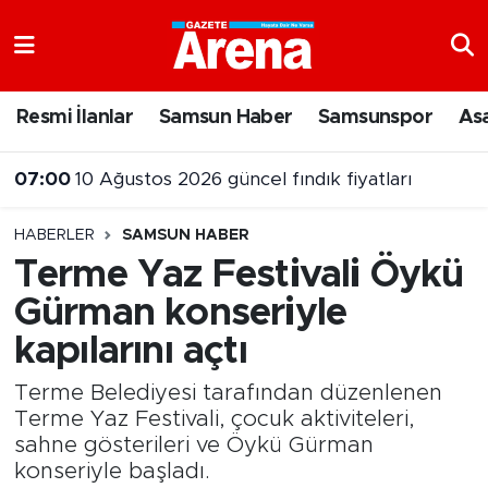
Nöbetçi Eczaneler
Resmi İlanlar
Samsun Haber
Samsunspor
As
07:00
10 Ağustos 2026 güncel fındık fiyatları
Hava Durumu
23:07
Samsun’da denizde kaybolan 17 yaşındaki gençten acı haber
Samsun Namaz Vakitleri
HABERLER
SAMSUN HABER
Trafik Durumu
Terme Yaz Festivali Öykü
Gürman konseriyle
Süper Lig Puan Durumu ve Fikstür
kapılarını açtı
Tüm Manşetler
Terme Belediyesi tarafından düzenlenen
Son Dakika Haberleri
Terme Yaz Festivali, çocuk aktiviteleri,
sahne gösterileri ve Öykü Gürman
konseriyle başladı.
Haber Arşivi