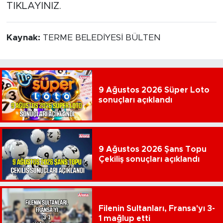
TIKLAYINIZ.
Kaynak:
TERME BELEDİYESİ BÜLTEN
9 Ağustos 2026 Süper Loto
sonuçları açıklandı
9 Ağustos 2026 Şans Topu
Çekiliş sonuçları açıklandı
Filenin Sultanları, Fransa'yı 3-
1 mağlup etti