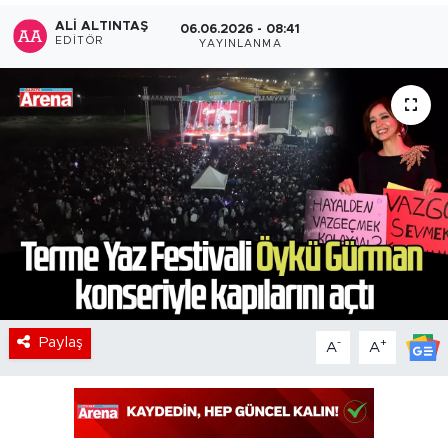
ALI ALTINTAŞ
06.06.2026 - 08:41
EDITÖR
YAYINLANMA
Paylaş
-
+
A
A