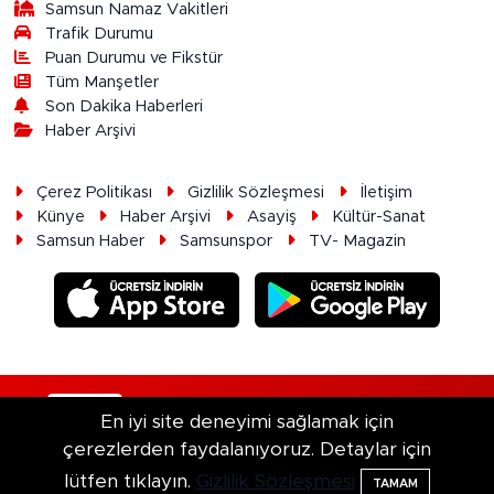
Samsun Namaz Vakitleri
Trafik Durumu
Puan Durumu ve Fikstür
Tüm Manşetler
Son Dakika Haberleri
Haber Arşivi
Çerez Politikası
Gizlilik Sözleşmesi
İletişim
Künye
Haber Arşivi
Asayiş
Kültür-Sanat
Samsun Haber
Samsunspor
TV- Magazin
RSS
Copyright © 2026. Her hakkı saklıdır.
En iyi site deneyimi sağlamak için
çerezlerden faydalanıyoruz. Detaylar için
Haber Yazılımı:
TE Bilişim
lütfen tıklayın.
Gizlilik Sözleşmesi
TAMAM