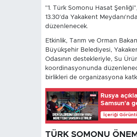
"1. Türk Somonu Hasat Şenliği
13.30'da Yakakent Meydanı'nda 
düzenlenecek.
Etkinlik, Tarım ve Orman Bakan
Büyükşehir Belediyesi, Yakaken
Odasının destekleriyle, Su Ürünle
koordinasyonunda düzenlenecek
birlikleri de organizasyona kat
Rusya açıkla
Samsun'a get
İçeriği Görünt
TÜRK SOMONU ÖNEM