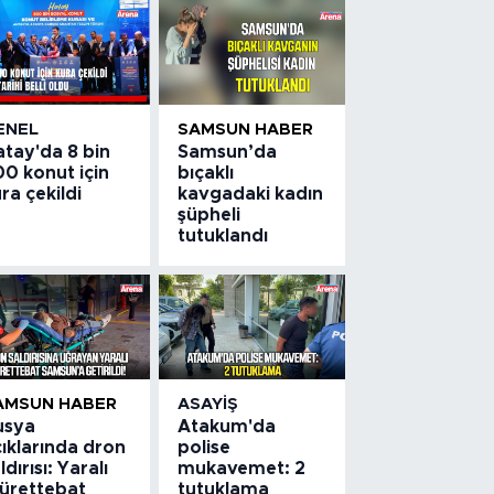
ENEL
SAMSUN HABER
atay'da 8 bin
Samsun’da
0 konut için
bıçaklı
ra çekildi
kavgadaki kadın
şüpheli
tutuklandı
AMSUN HABER
ASAYIŞ
usya
Atakum'da
ıklarında dron
polise
ldırısı: Yaralı
mukavemet: 2
ürettebat
tutuklama