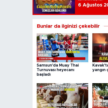
6 Ağustos 20
Bunlar da ilginizi çekebilir
Samsun'da Muay Thai
Kavak't
Turnuvası heyecanı
yangın ç
başladı