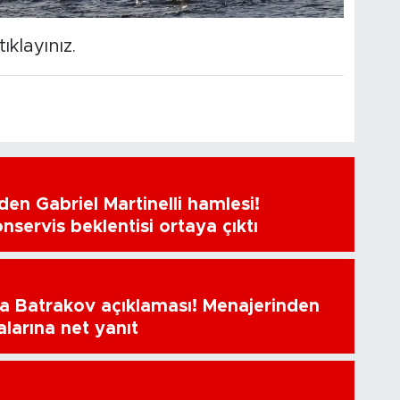
tıklayınız.
en Gabriel Martinelli hamlesi!
nservis beklentisi ortaya çıktı
a Batrakov açıklaması! Menajerinden
alarına net yanıt