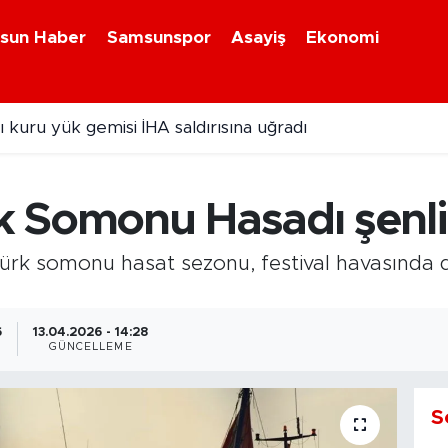
sun Haber
Samsunspor
Asayiş
Ekonomi
 kuru yük gemisi İHA saldırısına uğradı
ebiyan Fest Başladı
 Somonu Hasadı şenlik
rk somonu hasat sezonu, festival havasında d
6
13.04.2026 - 14:28
GÜNCELLEME
S