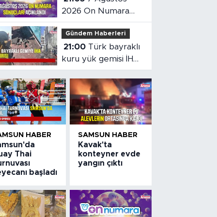
2026 On Numara
sonuçları açıklandı
Gündem Haberleri
21:00
Türk bayraklı
kuru yük gemisi İHA
saldırısına uğradı
AMSUN HABER
SAMSUN HABER
amsun'da
Kavak'ta
uay Thai
konteyner evde
urnuvası
yangın çıktı
eyecanı başladı