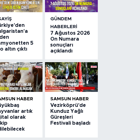
SAYIŞ
GÜNDEM
ürkiye'den
HABERLERI
lgaristan'a
7 Ağustos 2026
iden
On Numara
amyonetten 5
sonuçları
lo altın çıktı
açıklandı
AMSUN HABER
SAMSUN HABER
üyükbaş
Vezirköprü'de
yvanlar artık
Kunduz Yağlı
jital olarak
Güreşleri
kip
Festivali başladı
ilebilecek