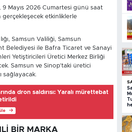
", 9 Mayıs 2026 Cumartesi günü saat
gerçekleşecek etkinliklerle
lığı, Samsun Valiliği, Samsun
t Belediyesi ile Bafra Ticaret ve Sanayi
ri Yetiştiricileri Üretici Merkez Birliği
. Samsun ve Sinop'taki üretici
kı sağlayacak.
S
S
rında dron saldırısı: Yaralı mürettebat
M
irildi
T
h
üle
Lİ BİR MARKA