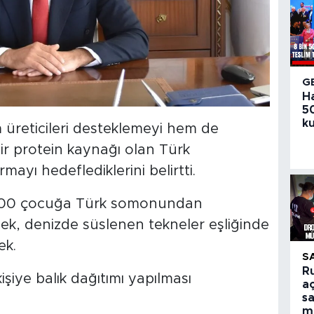
G
H
50
ku
üreticileri desteklemeyi hem de
 bir protein kaynağı olan Türk
yı hedeflediklerini belirtti.
 300 çocuğa Türk somonundan
cek, denizde süslenen tekneler eşliğinde
ek.
S
R
kişiye balık dağıtımı yapılması
aç
sa
m