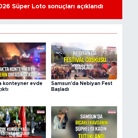
26 Süper Loto sonuçları açıklandı
a konteyner evde
Samsun'da Nebiyan Fest
ıktı
Başladı