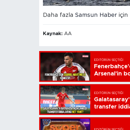
Daha fazla
Samsun Haber
için 
Kaynak:
AA
EDITÖRÜN SEÇTIĞI
Fenerbahçe'd
Arsenal'in bo
EDITÖRÜN SEÇTIĞI
Galatasaray'
transfer iddi
EDITÖRÜN SEÇTIĞI