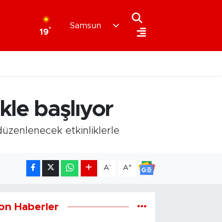
Samsun
°
19
le başlıyor
üzenlenecek etkinliklerle
-
+
A
A
on Haberler