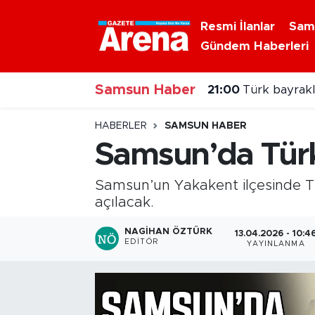
Resmi İlanlar
Sam
Gündem Haberleri
Nöbetçi Eczaneler
21:00
Türk bayraklı
Samsun Haber
Hava Durumu
20:00
Samsun'da N
Samsun Namaz Vakitleri
HABERLER
SAMSUN HABER
Samsun’da Türk
Trafik Durumu
Samsun’un Yakakent ilçesinde Tü
Süper Lig Puan Durumu ve Fikstür
açılacak.
Tüm Manşetler
NAGIHAN ÖZTÜRK
13.04.2026 - 10:4
EDITÖR
YAYINLANMA
Son Dakika Haberleri
Haber Arşivi