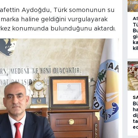
rafettin Aydoğdu, Türk somonunun su
 marka haline geldiğini vurgulayarak
A
T
merkez konumunda bulunduğunu aktardı.
Bu
g
k
ki
S
B
ha
di
ta
ed