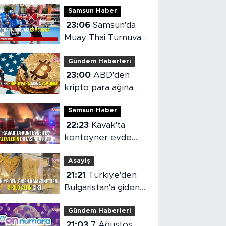
Samsun Haber
23:06
Samsun'da
Muay Thai Turnuvası
heyecanı başladı
Gündem Haberleri
23:00
ABD'den
kripto para ağına
yaptırım
Samsun Haber
22:23
Kavak'ta
konteyner evde
yangın çıktı
Asayiş
21:21
Türkiye'den
Bulgaristan'a giden
kamyonetten 5 kilo
Gündem Haberleri
altın çıktı
21:03
7 Ağustos