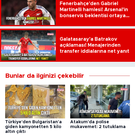
Fenerbahçe'den Gabriel
Martinelli hamlesi! Arsenal'in
bonservis beklentisi ortaya
çıktı
Galatasaray'a Batrakov
açıklaması! Menajerinden
transfer iddialarına net yanıt
Bunlar da ilginizi çekebilir
Türkiye'den Bulgaristan'a
Atakum'da polise
giden kamyonetten 5 kilo
mukavemet: 2 tutuklama
altın çıktı