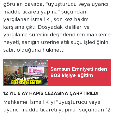
görülen davada, "uyuşturucu veya uyarıcı
madde ticareti yapma" suçundan
yargılanan İsmail K., son kez hakim
karşısına çıktı. Dosyadaki delilleri ve
yargılama sürecini değerlendiren mahkeme
heyeti, sanığın üzerine atılı suçu işlediğinin
sabit olduğuna hükmetti.
Samsun Emniyeti'nden
803 kişiye eğitim
12 YIL 6 AY HAPİS CEZASINA ÇARPTIRILDI
Mahkeme, İsmail K.'yi "uyuşturucu veya
uyarıcı madde ticareti yapma" suçundan 12