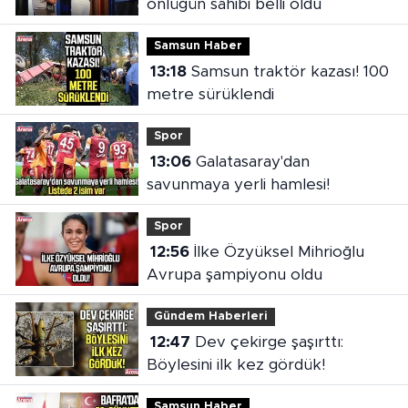
önlüğün sahibi belli oldu
Samsun Haber
13:18
Samsun traktör kazası! 100
metre sürüklendi
Spor
13:06
Galatasaray'dan
savunmaya yerli hamlesi!
Spor
12:56
İlke Özyüksel Mihrioğlu
Avrupa şampiyonu oldu
Gündem Haberleri
12:47
Dev çekirge şaşırttı:
Böylesini ilk kez gördük!
Samsun Haber