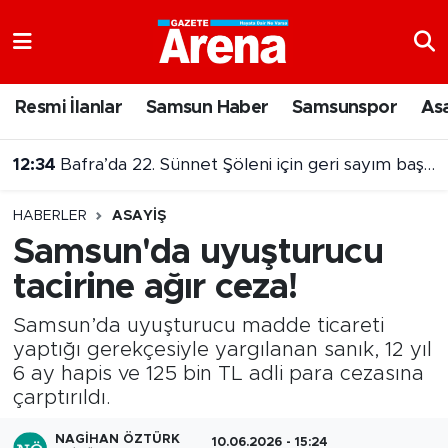
Nöbetçi Eczaneler
Resmi İlanlar
Samsun Haber
Samsunspor
As
Hava Durumu
12:34
Bafra’da 22. Sünnet Şöleni için geri sayım başladı
Samsun Namaz Vakitleri
HABERLER
ASAYIŞ
Trafik Durumu
Samsun'da uyuşturucu
tacirine ağır ceza!
Süper Lig Puan Durumu ve Fikstür
Samsun’da uyuşturucu madde ticareti
Tüm Manşetler
yaptığı gerekçesiyle yargılanan sanık, 12 yıl
6 ay hapis ve 125 bin TL adli para cezasına
Son Dakika Haberleri
çarptırıldı.
Haber Arşivi
NAGIHAN ÖZTÜRK
10.06.2026 - 15:24