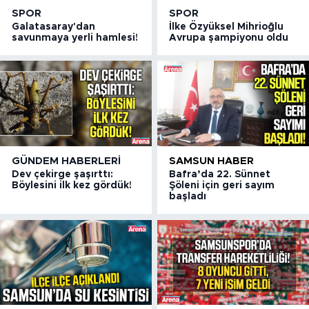
SPOR
SPOR
Galatasaray'dan
İlke Özyüksel Mihrioğlu
savunmaya yerli hamlesi!
Avrupa şampiyonu oldu
GÜNDEM HABERLERI
SAMSUN HABER
Dev çekirge şaşırttı:
Bafra’da 22. Sünnet
Böylesini ilk kez gördük!
Şöleni için geri sayım
başladı