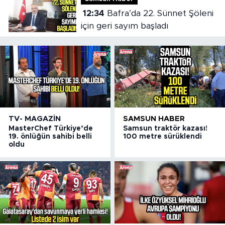
12:34
Bafra’da 22. Sünnet Şöleni
için geri sayım başladı
TV- MAGAZIN
SAMSUN HABER
MasterChef Türkiye’de
Samsun traktör kazası!
19. önlüğün sahibi belli
100 metre sürüklendi
oldu