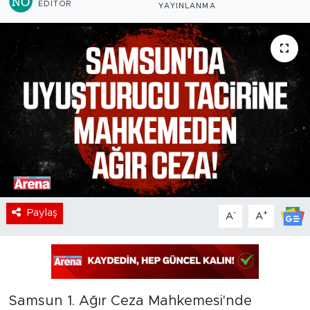
EDITÖR
YAYINLANMA
Paylaş
-
+
A
A
Samsun 1. Ağır Ceza Mahkemesi'nde