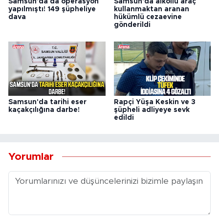
Samsun'da da operasyon
Samsun'da alkollü araç
yapılmıştı! 149 şüpheliye
kullanmaktan aranan
dava
hükümlü cezaevine
gönderildi
Samsun'da tarihi eser
Rapçi Yüşa Keskin ve 3
kaçakçılığına darbe!
şüpheli adliyeye sevk
edildi
Yorumlar