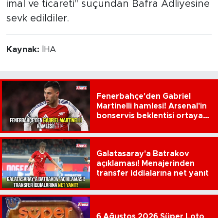
imal ve ticareti" suçundan Bafra Adliyesine
sevk edildiler.
Kaynak:
İHA
Fenerbahçe'den Gabriel
Martinelli hamlesi! Arsenal'in
bonservis beklentisi ortaya
çıktı
Galatasaray'a Batrakov
açıklaması! Menajerinden
transfer iddialarına net yanıt
6 Ağustos 2026 Süper Loto