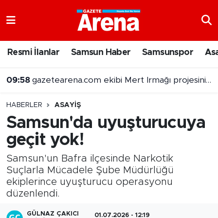
Nöbetçi Eczaneler
Resmi İlanlar
Samsun Haber
Samsunspor
As
Hava Durumu
09:58
gazetearena.com ekibi Mert Irmağı projesini sordu
Samsun Namaz Vakitleri
HABERLER
ASAYIŞ
Trafik Durumu
Samsun'da uyuşturucuya
geçit yok!
Süper Lig Puan Durumu ve Fikstür
Samsun'un Bafra ilçesinde Narkotik
Tüm Manşetler
Suçlarla Mücadele Şube Müdürlüğü
ekiplerince uyuşturucu operasyonu
Son Dakika Haberleri
düzenlendi.
Haber Arşivi
GÜLNAZ ÇAKICI
01.07.2026 - 12:19