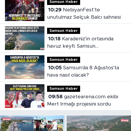
Samsun Haber
10:29
NebiyanFest’te
unutulmaz Selçuk Balcı sahnesi
Samsun Haber
10:18
Karadeniz’in ortasında
havuz keyfi: Samsun
sahillerindeki koylar ilgi görüyor
Samsun Haber
10:05
Samsun'da 8 Ağustos'ta
hava nasıl olacak?
Samsun Haber
09:58
gazetearena.com ekibi
Mert Irmağı projesini sordu