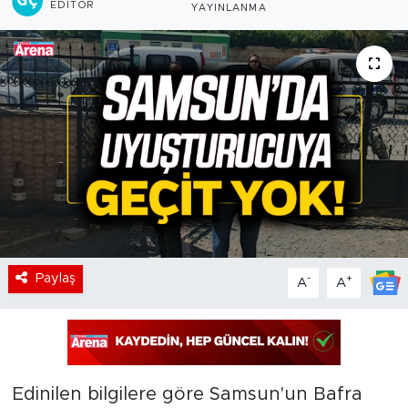
EDITÖR
YAYINLANMA
Paylaş
-
+
A
A
Edinilen bilgilere göre Samsun'un Bafra