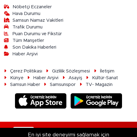
Nöbetçi Eczaneler
Hava Durumu
Samsun Namaz Vakitleri
Trafik Durumu
Puan Durumu ve Fikstür
Tüm Manşetler
Son Dakika Haberleri
Haber Arşivi
Çerez Politikası
Gizlilik Sözleşmesi
İletişim
Künye
Haber Arşivi
Asayiş
Kültür-Sanat
Samsun Haber
Samsunspor
TV- Magazin
RSS
Copyright © 2026. Her hakkı saklıdır.
En iyi site deneyimi sağlamak için