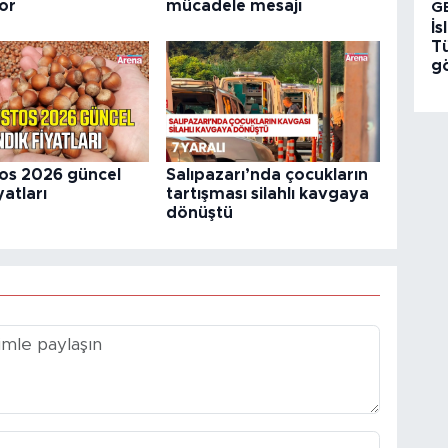
or
mücadele mesajı
G
İ
T
g
os 2026 güncel
Salıpazarı’nda çocukların
yatları
tartışması silahlı kavgaya
dönüştü