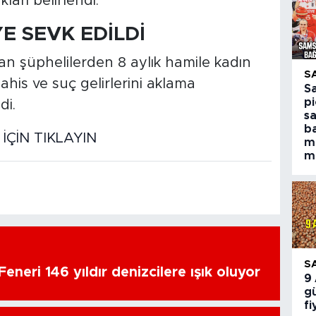
arı belirlendi.
E SEVK EDİLDİ
an şüphelilerden 8 aylık hamile kadın
S
 bahis ve suç gelirlerini aklama
S
pi
di.
s
ba
ÇİN TIKLAYIN
m
m
S
eneri 146 yıldır denizcilere ışık oluyor
9
gü
fi