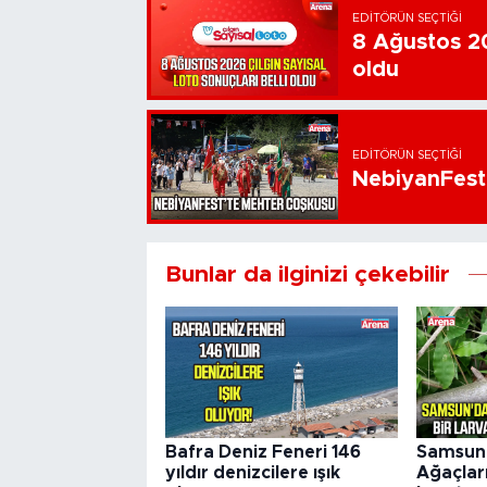
EDITÖRÜN SEÇTIĞI
8 Ağustos 20
oldu
EDITÖRÜN SEÇTIĞI
NebiyanFest
Bunlar da ilginizi çekebilir
Bafra Deniz Feneri 146
Samsun'
yıldır denizcilere ışık
Ağaçları