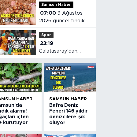
Samsun Haber
07:00
9 Ağustos
2026 güncel fındık
fiyatları
Spor
23:19
Galatasaray’dan
Villarreal karşısında
2-1’lik mağlubiyet
AMSUN HABER
SAMSUN HABER
amsun'da
Bafra Deniz
ndık alarmı!
Feneri 146 yıldır
açları içten
denizcilere ışık
çe kurutuyor
oluyor