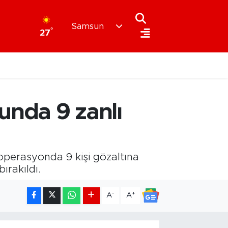
Samsun
°
27
unda 9 zanlı
operasyonda 9 kişi gözaltına
ırakıldı.
-
+
A
A