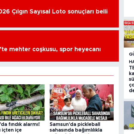
26 Çılgın Sayısal Loto sonuçları belli
’te mehter coşkusu, spor heyecanı
G
H
TB
ka
s
ço
de
da fındık alarmı!
Samsun'da pickleball
 içten içe
sahasında bağımlılıkla