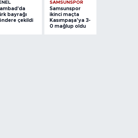
ENEL
SAMSUNSPOR
slambad'da
Samsunspor
ürk bayrağı
ikinci maçta
öndere çekildi
Kasımpaşa’ya 3-
0 mağlup oldu