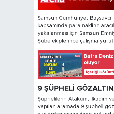
Samsun Cumhuriyet Başsavcılığ
kapsamında para nakline aracılık
yakalanması için Samsun Emni
Şube ekiplerince çalışma yürüt
Bafra Deniz 
oluyor
İçeriği Görünt
9 ŞÜPHELİ GÖZALTIN
Şüphelilerin Atakum, İlkadım ve
yapılan aramada 9 şüpheli gözal