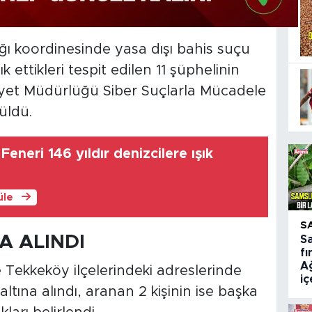
ı koordinesinde yasa dışı bahis suçu
 ettikleri tespit edilen 11 şüphelinin
yet Müdürlüğü Siber Suçlarla Mücadele
üldü.
Feneri 146 yıldır denizcilere ışık
üle
S
A ALINDI
S
fı
Ağ
 Tekkeköy ilçelerindeki adreslerinde
i
tına alındı, aranan 2 kişinin ise başka