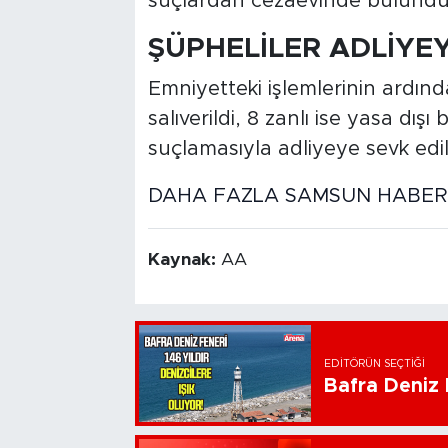
suçlardan cezaevinde bulundukl
ŞÜPHELİLER ADLİYEY
Emniyetteki işlemlerinin ardınd
salıverildi, 8 zanlı ise yasa dışı
suçlamasıyla adliyeye sevk edil
DAHA FAZLA SAMSUN HABER İ
Kaynak:
AA
EDITÖRÜN SEÇTIĞI
Bafra Deniz F