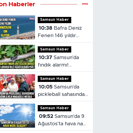
on Haberler
Samsun Haber
10:38
Bafra Deniz
Feneri 146 yıldır
denizcilere ışık
Samsun Haber
oluyor
10:37
Samsun'da
fındık alarmı!
Ağaçları içten içe
Samsun Haber
kurutuyor
10:05
Samsun'da
pickleball sahasında
bağımlılıkla
Samsun Haber
mücadele mesajı
09:52
Samsun'da 9
Ağustos'ta hava nasıl
olacak?