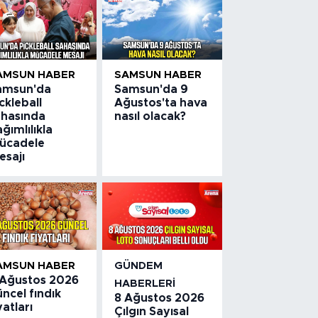
AMSUN HABER
SAMSUN HABER
amsun'da
Samsun'da 9
ckleball
Ağustos'ta hava
ahasında
nasıl olacak?
ğımlılıkla
ücadele
esajı
AMSUN HABER
GÜNDEM
 Ağustos 2026
HABERLERI
ncel fındık
8 Ağustos 2026
yatları
Çılgın Sayısal