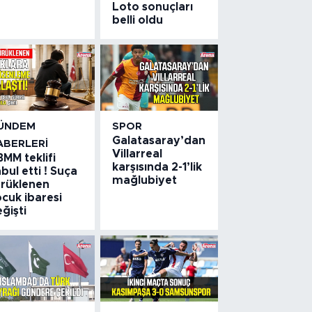
Loto sonuçları
belli oldu
ÜNDEM
SPOR
Galatasaray’dan
ABERLERI
Villarreal
MM teklifi
karşısında 2-1’lik
bul etti ! Suça
mağlubiyet
ürüklenen
cuk ibaresi
ğişti