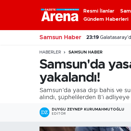
Resmi İlanlar
Sam
Gündem Haberleri
Nöbetçi Eczaneler
Samsun Haber
Hava Durumu
23:19
Galatasaray’d
Samsun Namaz Vakitleri
HABERLER
SAMSUN HABER
Samsun'da yasa
Trafik Durumu
yakalandı!
Süper Lig Puan Durumu ve Fikstür
Samsun’da yasa dışı bahis ve su
Tüm Manşetler
alındı, şüphelilerden 8’i adliyeye
DUYGU ZEYNEP KURUMAHMUTOĞLU
Son Dakika Haberleri
EDITÖR
Haber Arşivi