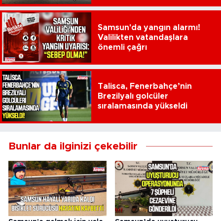
Samsun'da yangın alarmı!
Valilikten vatandaşlara
önemli çağrı
Talisca, Fenerbahçe’nin
Brezilyalı golcüler
sıralamasında yükseldi
Bunlar da ilginizi çekebilir