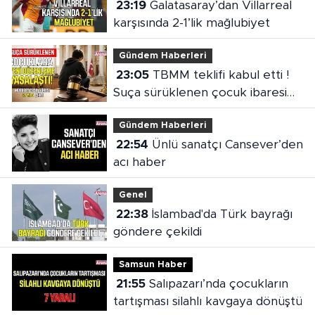
23:19
Galatasaray’dan Villarreal
karşısında 2-1’lik mağlubiyet
Gündem Haberleri
23:05
TBMM teklifi kabul etti !
Suça sürüklenen çocuk ibaresi
değişti
Gündem Haberleri
22:54
Ünlü sanatçı Cansever’den
acı haber
Genel
22:38
İslambad'da Türk bayrağı
göndere çekildi
Samsun Haber
21:55
Salıpazarı’nda çocukların
tartışması silahlı kavgaya dönüştü