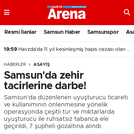
Nöbetçi Eczaneler
Resmi İlanlar
Samsun Haber
Samsunspor
As
Hava Durumu
19:59
Havzda'da 11 yıl kesinleşmiş hapis cezası olan şahıs yakalandı
Samsun Namaz Vakitleri
HABERLER
ASAYIŞ
Trafik Durumu
Samsun'da zehir
tacirlerine darbe!
Süper Lig Puan Durumu ve Fikstür
Samsun'da düzenlenen uyuşturucu ticareti
Tüm Manşetler
ve kullanımının önlenmesine yönelik
operasyonda çeşitli tür ve miktarlarda
Son Dakika Haberleri
uyuşturucu ile ruhsatsız tabanca ele
geçirildi, 7 şüpheli gözaltına alındı.
Haber Arşivi