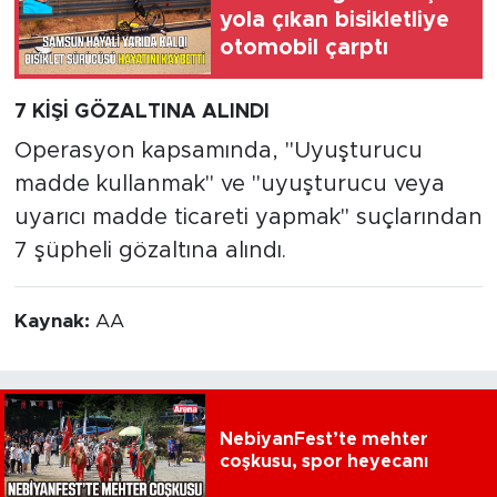
yola çıkan bisikletliye
otomobil çarptı
7 KİŞİ GÖZALTINA ALINDI
Operasyon kapsamında, "Uyuşturucu
madde kullanmak" ve "uyuşturucu veya
uyarıcı madde ticareti yapmak" suçlarından
7 şüpheli gözaltına alındı.
Kaynak:
AA
NebiyanFest’te mehter
coşkusu, spor heyecanı