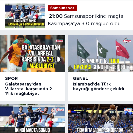
Samsunspor
21:00
Samsunspor ikinci maçta
Kasımpaşa’ya 3-0 mağlup oldu
SPOR
GENEL
Galatasaray’dan
İslambad'da Türk
Villarreal karşısında 2-
bayrağı göndere çekildi
1’lik mağlubiyet