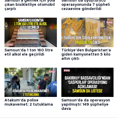
Samsun'a gelmek için yola
Samsun’da uyuşturucu
çıkan bisikletliye otomobil
operasyonunda 7 şüpheli
çarptı
cezaevine gönderildi
Samsun'da 1 ton 160 litre
Türkiye'den Bulgaristan'a
etil alkol ele geçirildi
giden kamyonetten 5 kilo
altın çıktı
Atakum'da polise
Samsun'da da operasyon
mukavemet: 2 tutuklama
yapılmıştı! 149 şüpheliye
dava