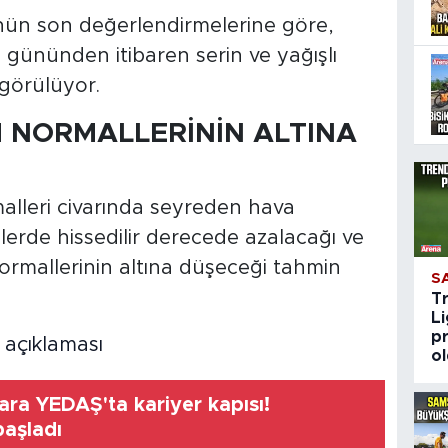
nün son değerlendirmelerine göre,
ününden itibaren serin ve yağışlı
ngörülüyor.
M NORMALLERİNİN ALTINA
lleri civarında seyreden hava
lerde hissedilir derecede azalacağı ve
rmallerinin altına düşeceği tahmin
S
T
Li
pr
o
ara YEDAŞ'ta kariyer kapısı!
başladı