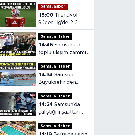
Samsunspor
15:00
Trendyol
Süper Lig'de 2-3.
hafta programları
Samsun Haber
belli oldu
14:46
Samsun'da
toplu ulaşım zammı
mecliste!
Samsun Haber
14:34
Samsun
Büyükşehir'den
ücretsiz spor
Samsun Haber
kursları!
14:24
Samsun'da
çalıştığı inşaattan
kablo çalan hırsız
Samsun Haber
tutuklandı
14:19
Bafra'da yazın