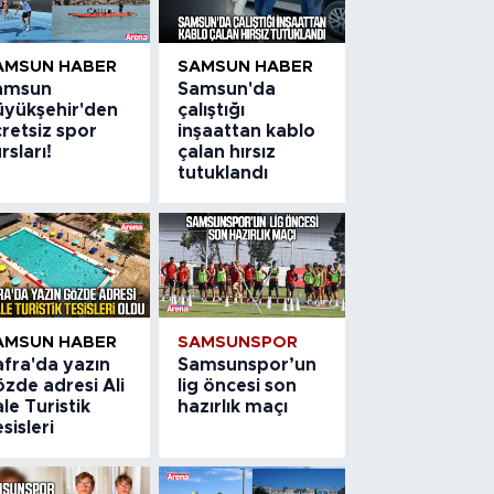
AMSUN HABER
SAMSUN HABER
amsun
Samsun'da
üyükşehir'den
çalıştığı
retsiz spor
inşaattan kablo
rsları!
çalan hırsız
tutuklandı
AMSUN HABER
SAMSUNSPOR
afra'da yazın
Samsunspor’un
zde adresi Ali
lig öncesi son
le Turistik
hazırlık maçı
sisleri