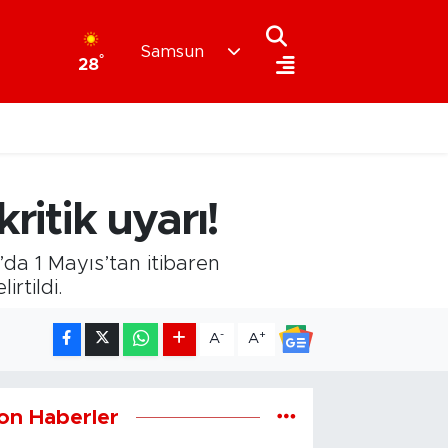
Samsun
°
28
ritik uyarı!
a 1 Mayıs’tan itibaren
rtildi.
-
+
A
A
on Haberler