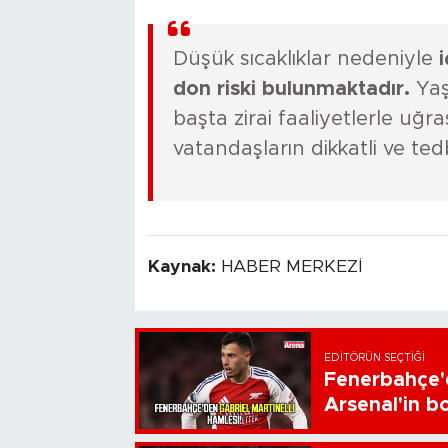
Düşük sıcaklıklar nedeniyle
i
don riski bulunmaktadır.
Yaş
başta zirai faaliyetlerle uğraş
vatandaşların dikkatli ve ted
Kaynak:
HABER MERKEZİ
EDITÖRÜN SEÇTIĞI
Fenerbahçe'd
Arsenal'in bo