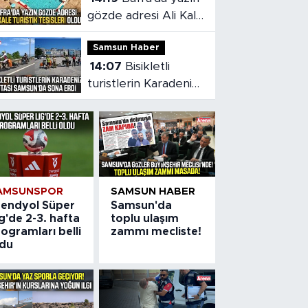
gözde adresi Ali Kale
Turistik Tesisleri
Samsun Haber
14:07
Bisikletli
turistlerin Karadeniz
rotası Samsun'da
sona erdi
AMSUNSPOR
SAMSUN HABER
rendyol Süper
Samsun'da
g'de 2-3. hafta
toplu ulaşım
ogramları belli
zammı mecliste!
ldu