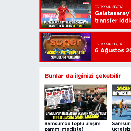
EDITÖRÜN SEÇTIĞI
Galatasaray'
transfer iddi
EDITÖRÜN SEÇTIĞI
6 Ağustos 20
Bunlar da ilginizi çekebilir
Samsun'da toplu ulaşım
Samsun 
zammı mecliste!
ücretsiz