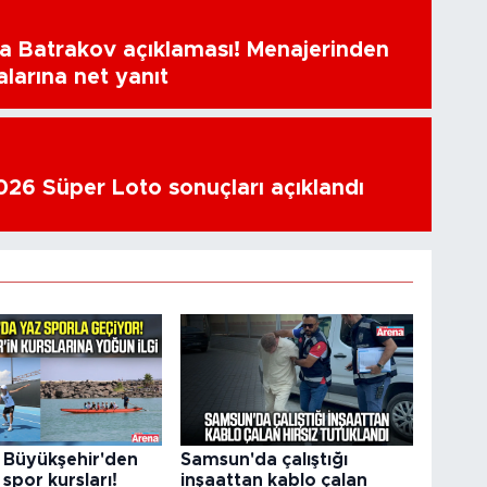
a Batrakov açıklaması! Menajerinden
alarına net yanıt
26 Süper Loto sonuçları açıklandı
Büyükşehir'den
Samsun'da çalıştığı
 spor kursları!
inşaattan kablo çalan