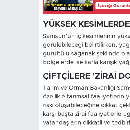
İçeriği Görünt
YÜKSEK KESİMLERDE
Samsun’un iç kesimlerinin yük
görülebileceği belirtilirken, y
gürültülü sağanak şeklinde olac
bölgelerde ise karla karışık ya
ÇİFTÇİLERE 'ZİRAİ D
Tarım ve Orman Bakanlığı Sam
özellikle tarımsal faaliyetlerin
riski oluşabileceğine dikkat çe
karşı başta zirai faaliyetlerle uğ
vatandaşların dikkatli ve tedbirl