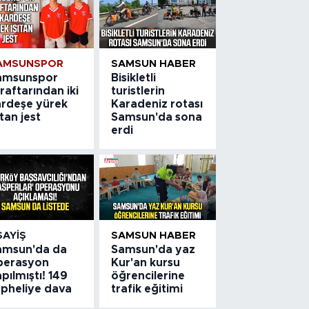
AMSUNSPOR
SAMSUN HABER
amsunspor
Bisikletli
raftarından iki
turistlerin
ardeşe yürek
Karadeniz rotası
ıtan jest
Samsun'da sona
erdi
SAYIŞ
SAMSUN HABER
amsun'da da
Samsun'da yaz
perasyon
Kur'an kursu
pılmıştı! 149
öğrencilerine
üpheliye dava
trafik eğitimi