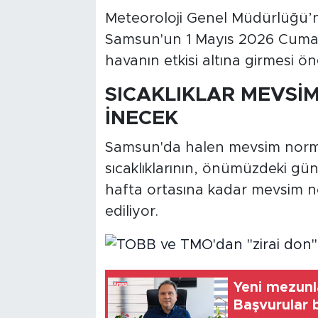
Meteoroloji Genel Müdürlüğü’
Samsun'un 1 Mayıs 2026 Cuma g
havanın etkisi altına girmesi ö
SICAKLIKLAR MEVSİ
İNECEK
Samsun'da halen mevsim norma
sıcaklıklarının, önümüzdeki gün
hafta ortasına kadar mevsim no
ediliyor.
Yeni mezunl
Başvurular 