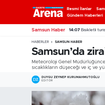
Resmi İlanlar
Sam
Gündem Haberleri
Nöbetçi Eczaneler
Samsun Haber
Hava Durumu
14:07
Bisikletli tu
Samsun Namaz Vakitleri
HABERLER
SAMSUN HABER
Samsun’da zirai 
Trafik Durumu
Meteoroloji Genel Müdürlüğünce
Süper Lig Puan Durumu ve Fikstür
sıcaklıkların düşeceği ve iç ve yü
Tüm Manşetler
DUYGU ZEYNEP KURUMAHMUTOĞLU
EDITÖR
Son Dakika Haberleri
Haber Arşivi