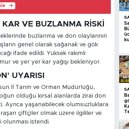
üle
S
 KAR VE BUZLANMA RİSKİ
S
B
üc
seklerinde buzlanma ve don olaylarının
ku
ağışların genel olarak sağanak ve gök
ağı ifade edildi. Yüksek rakımlı
ğmur ve yer yer kar yağışı bekleniyor.
ON' UYARISI
sun İl Tarım ve Orman Müdürlüğü,
S
B
 yoğun olduğu kırsal alanlarda zirai don
gö
kti. Ayrıca yaşanabilecek olumsuzluklara
Ka
Te
raşan çiftçiler olmak üzere ilgililer ve
i olunması istendi.