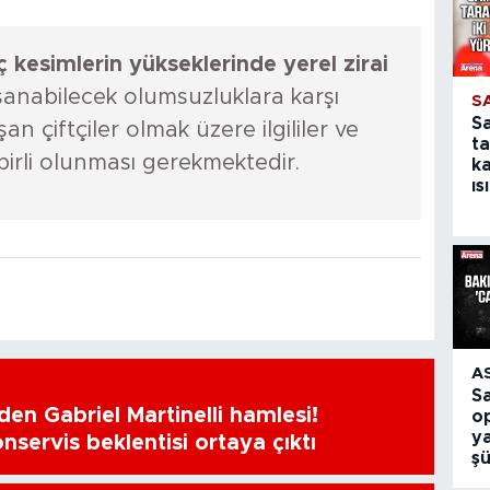
ç kesimlerin yükseklerinde yerel zirai
anabilecek olumsuzluklara karşı
S
S
an çiftçiler olmak üzere ilgililer ve
ta
birli olunması gerekmektedir.
k
ıs
A
S
en Gabriel Martinelli hamlesi!
o
ya
nservis beklentisi ortaya çıktı
ş