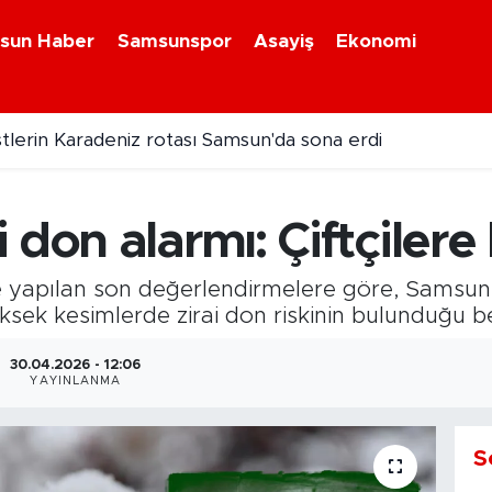
sun Haber
Samsunspor
Asayiş
Ekonomi
ristlerin Karadeniz rotası Samsun'da sona erdi
don alarmı: Çiftçilere k
 yapılan son değerlendirmelere göre, Samsun’d
ksek kesimlerde zirai don riskinin bulunduğu beli
30.04.2026 - 12:06
YAYINLANMA
S