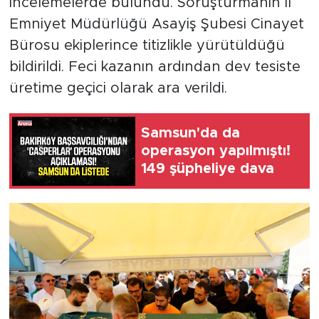
incelemelerde bulundu. Soruşturmanın İl
Emniyet Müdürlüğü Asayiş Şubesi Cinayet
Bürosu ekiplerince titizlikle yürütüldüğü
bildirildi. Feci kazanın ardından dev tesiste
üretime geçici olarak ara verildi.
Samsun'da da
operasyon yapılmıştı!
149 şüpheliye dava