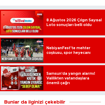
8 Ağustos 2026 Çılgın Sayısal
Loto sonuçları belli oldu
NebiyanFest’te mehter
coşkusu, spor heyecanı
Samsun'da yangın alarmı!
Valilikten vatandaşlara
önemli çağrı
Bunlar da ilginizi çekebilir