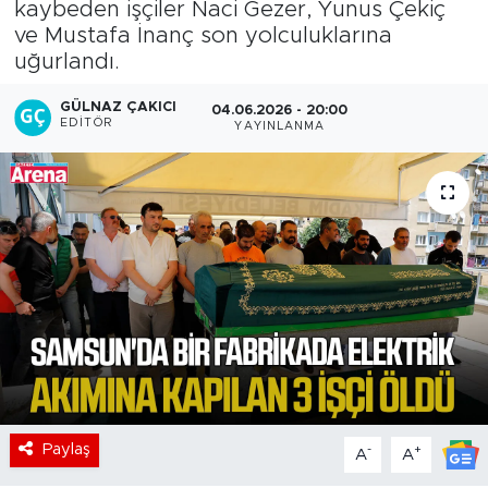
kaybeden işçiler Naci Gezer, Yunus Çekiç
ve Mustafa İnanç son yolculuklarına
uğurlandı.
GÜLNAZ ÇAKICI
04.06.2026 - 20:00
EDITÖR
YAYINLANMA
Paylaş
-
+
A
A