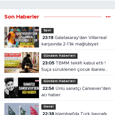
Son Haberler
Spor
23:19
Galatasaray’dan Villarreal
karşısında 2-1’lik mağlubiyet
Gündem Haberleri
23:05
TBMM teklifi kabul etti !
Suça sürüklenen çocuk ibaresi
değişti
Gündem Haberleri
22:54
Ünlü sanatçı Cansever’den
acı haber
Genel
22:38
İslambad'da Türk bayrağı