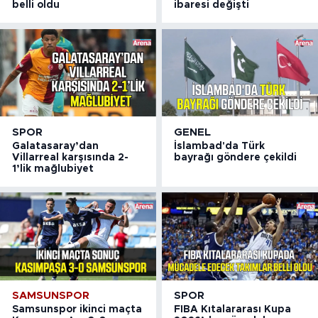
belli oldu
ibaresi değişti
SPOR
GENEL
Galatasaray’dan
İslambad'da Türk
Villarreal karşısında 2-
bayrağı göndere çekildi
1’lik mağlubiyet
SAMSUNSPOR
SPOR
Samsunspor ikinci maçta
FIBA Kıtalararası Kupa