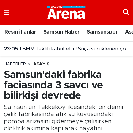
Nöbetçi Eczaneler
Resmi İlanlar
Samsun Haber
Samsunspor
As
Hava Durumu
23:05
TBMM teklifi kabul etti ! Suça sürüklenen çocuk ibaresi değişti
Samsun Namaz Vakitleri
HABERLER
ASAYIŞ
Trafik Durumu
Samsun'daki fabrika
faciasında 3 savcı ve
Süper Lig Puan Durumu ve Fikstür
bilirkişi devrede
Tüm Manşetler
Samsun’un Tekkeköy ilçesindeki bir demir
Son Dakika Haberleri
çelik fabrikasında atık su kuyusundaki
pompa arızasını gidermeye çalışırken
elektrik akımına kapılarak hayatını
Haber Arşivi