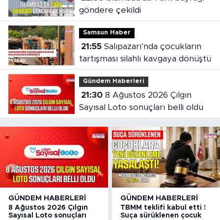
göndere çekildi
Samsun Haber
21:55
Salıpazarı’nda çocukların
tartışması silahlı kavgaya dönüştü
Gündem Haberleri
21:30
8 Ağustos 2026 Çılgın
Sayısal Loto sonuçları belli oldu
GÜNDEM HABERLERI
GÜNDEM HABERLERI
8 Ağustos 2026 Çılgın
TBMM teklifi kabul etti !
Sayısal Loto sonuçları
Suça sürüklenen çocuk