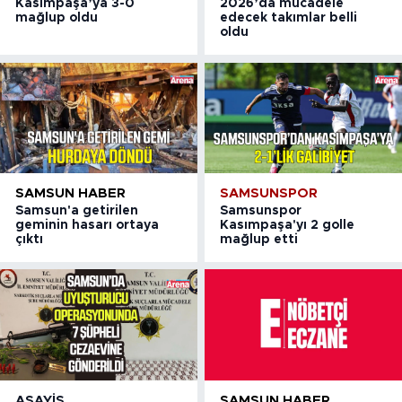
Kasımpaşa’ya 3-0
2026’da mücadele
mağlup oldu
edecek takımlar belli
oldu
SAMSUN HABER
SAMSUNSPOR
Samsun'a getirilen
Samsunspor
geminin hasarı ortaya
Kasımpaşa'yı 2 golle
çıktı
mağlup etti
ASAYIŞ
SAMSUN HABER