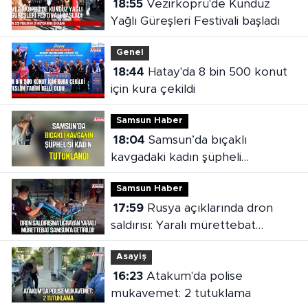
18:55
Vezirköprü'de Kunduz
Yağlı Güreşleri Festivali başladı
Genel
18:44
Hatay'da 8 bin 500 konut
için kura çekildi
Samsun Haber
18:04
Samsun’da bıçaklı
kavgadaki kadın şüpheli
tutuklandı
Samsun Haber
17:59
Rusya açıklarında dron
saldırısı: Yaralı mürettebat
Samsun'a getirildi
Asayiş
16:23
Atakum'da polise
mukavemet: 2 tutuklama