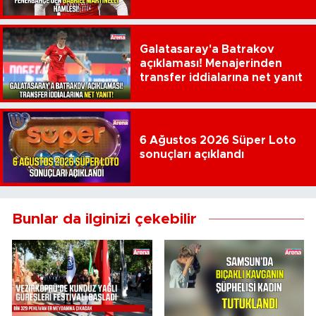
çıktı
Galatasaray'a Batrakov
açıklaması! Menajerinden
transfer iddialarına net yanıt
6 Ağustos 2026 Süper Loto
sonuçları açıklandı
Bunlar da ilginizi çekebilir