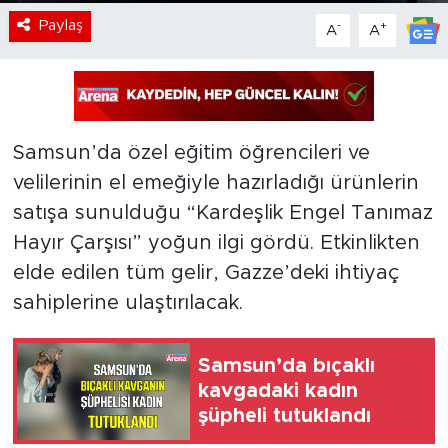
Paylaş
-
+
A
A
Samsun’da özel eğitim öğrencileri ve
velilerinin el emeğiyle hazırladığı ürünlerin
satışa sunulduğu “Kardeşlik Engel Tanımaz
Hayır Çarşısı” yoğun ilgi gördü. Etkinlikten
elde edilen tüm gelir, Gazze’deki ihtiyaç
sahiplerine ulaştırılacak.
Samsun’da bıçaklı
kavgadaki kadın
şüpheli tutuklandı