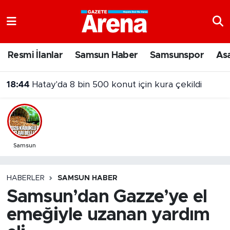
Nöbetçi Eczaneler
Resmi İlanlar
Samsun Haber
Samsunspor
As
Hava Durumu
18:44
Hatay'da 8 bin 500 konut için kura çekildi
Samsun Namaz Vakitleri
Trafik Durumu
Süper Lig Puan Durumu ve Fikstür
Samsun
Tüm Manşetler
HABERLER
SAMSUN HABER
Samsun’dan Gazze’ye el
Son Dakika Haberleri
emeğiyle uzanan yardım
Haber Arşivi