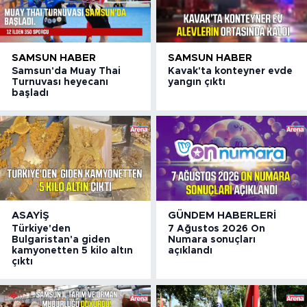
SAMSUN HABER
SAMSUN HABER
Samsun'da Muay Thai
Kavak'ta konteyner evde
Turnuvası heyecanı
yangın çıktı
başladı
ASAYIŞ
GÜNDEM HABERLERI
Türkiye'den
7 Ağustos 2026 On
Bulgaristan'a giden
Numara sonuçları
kamyonetten 5 kilo altın
açıklandı
çıktı