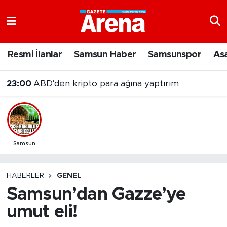
Nöbetçi Eczaneler
Resmi İlanlar
Samsun Haber
Samsunspor
As
Hava Durumu
23:00
ABD'den kripto para ağına yaptırım
Samsun Namaz Vakitleri
Trafik Durumu
Süper Lig Puan Durumu ve Fikstür
Samsun
Tüm Manşetler
HABERLER
GENEL
Samsun’dan Gazze’ye
Son Dakika Haberleri
umut eli!
Haber Arşivi