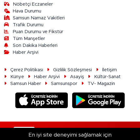
Nöbetçi Eczaneler
Hava Durumu
Samsun Namaz Vakitleri
Trafik Durumu
Puan Durumu ve Fikstür
Tüm Manşetler
Son Dakika Haberleri
Haber Arşivi
Çerez Politikası
Gizlilik Sözleşmesi
İletişim
Künye
Haber Arşivi
Asayiş
Kültür-Sanat
Samsun Haber
Samsunspor
TV- Magazin
RSS
Copyright © 2026. Her hakkı saklıdır.
En iyi site deneyimi sağlamak için