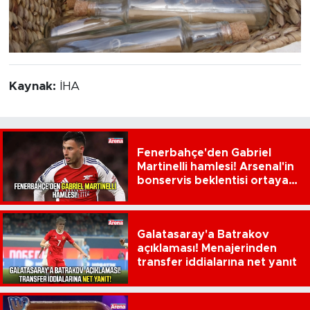
Kaynak:
İHA
Fenerbahçe'den Gabriel
Martinelli hamlesi! Arsenal'in
bonservis beklentisi ortaya
çıktı
Galatasaray'a Batrakov
açıklaması! Menajerinden
transfer iddialarına net yanıt